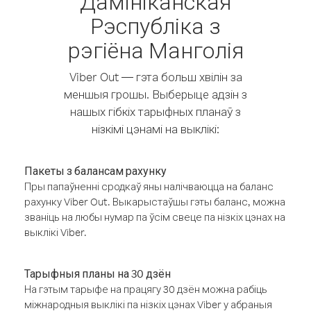
Дамініканская
Рэспубліка з
рэгіёна Манголія
Viber Out — гэта больш хвілін за
меншыя грошы. Выберыце адзін з
нашых гібкіх тарыфных планаў з
нізкімі цэнамі на выклікі:
Пакеты з балансам рахунку
Пры папаўненні сродкаў яны налічваюцца на баланс
рахунку Viber Out. Выкарыстаўшы гэты баланс, можна
званіць на любы нумар па ўсім свеце па нізкіх цэнах на
выклікі Viber.
Тарыфныя планы на 30 дзён
На гэтым тарыфе на працягу 30 дзён можна рабіць
міжнародныя выклікі па нізкіх цэнах Viber у абраныя