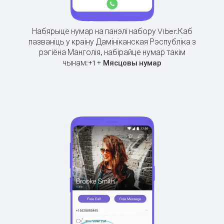
Набярыце нумар на панэлі набору Viber.
Каб
пазваніць у краіну Дамініканская Рэспубліка з
рэгіёна Манголія, набірайце нумар такім
чынам:
+
+
1
Мясцовы нумар