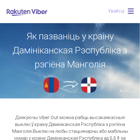
Увайсці
Togg
navig
Як пазваніць у краіну
Дамініканская Рэспубліка з
рэгіёна Манголія
Дзякуючы Viber Out можна рабіць высакаякасныя
выклікі ў краіну Дамініканская Рэспубліка з рэгіёна
Манголія.
Выклікі на любы стацыянарны або мабільны
нумар у краіне Дамініканская Рэспубліка ад 5.5 ¢ за