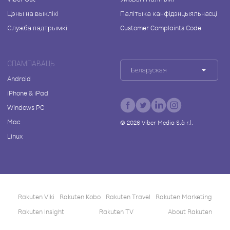
Цэны на выклікі
Палітыка канфідэнцыяльнасці
Служба падтрымкі
Customer Complaints Code
СПАМПАВАЦЬ
Беларуская
Android
iPhone & iPad
Windows PC
Mac
©
2026
Viber Media S.à r.l.
Linux
Rakuten Viki
Rakuten Kobo
Rakuten Travel
Rakuten Marketing
Rakuten Insight
Rakuten TV
About Rakuten