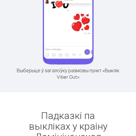
Выберыце ў загалоўку размовы пункт «Выклік
Viber Out»
Падказкі па
выкліках у краіну