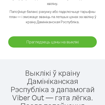
хвіліну.
Папоўніце баланс рахунку або падключыце тарыфны
план — і зможаце званіць па лепшых цэнах за хвіліну ў
краіну Дамініканская Рэспубліка.
Прагледзець цэны на выклікі
Выклікі ў краіну
Дамініканская
Рэспубліка з дапамогай
Viber Out — гэта лёгка.