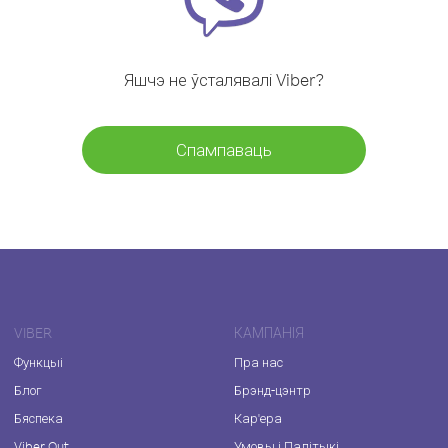
Яшчэ не ўсталявалі Viber?
Спампаваць
VIBER
КАМПАНІЯ
Функцыі
Пра нас
Блог
Брэнд-цэнтр
Бяспека
Кар'ера
Viber Out
Умовы і Палітыкі