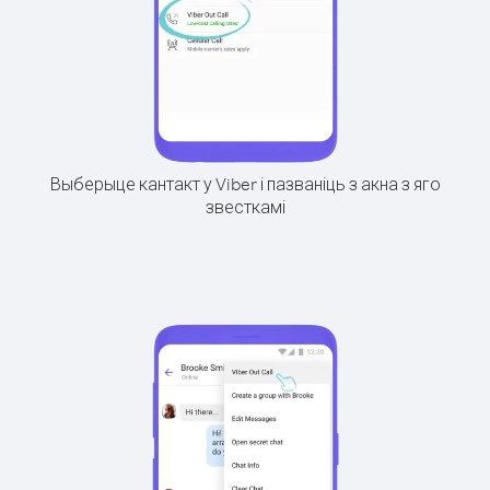
Выберыце кантакт у Viber і пазваніць з акна з яго
звесткамі