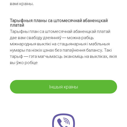
вамі краіны.
Тарыфныя планы са штомесячнай абаненцкай
платай
Тарыфны план са штомесячнай абаненцкай платай
дае вам свабоду дзеянняў — можна рабіць
міжнародныя выклікі на стацыянарныя і мабільныя
нумары па нізкіх цэнах без папаўнення балансу. Такі
тарыф — гэта магчымасць эканоміць на выкліках, якія
вы ўжо робіце
Іншыя краіны