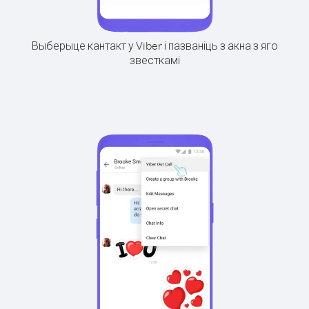
Выберыце кантакт у Viber і пазваніць з акна з яго
звесткамі