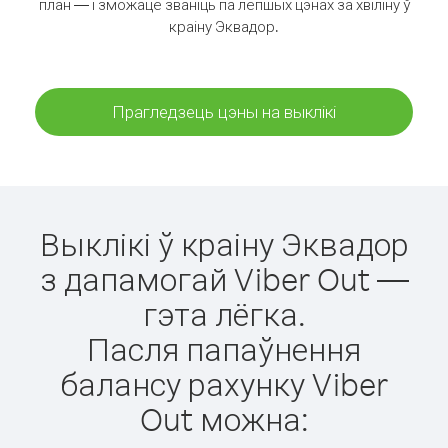
план — і зможаце званіць па лепшых цэнах за хвіліну ў
краіну Эквадор.
Прагледзець цэны на выклікі
Выклікі ў краіну Эквадор
з дапамогай Viber Out —
гэта лёгка.
Пасля папаўнення
балансу рахунку Viber
Out можна: