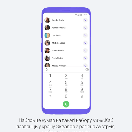
Набярыце нумар на панэлі набору Viber.
Каб
пазваніць у краіну Эквадор з рэгіёна Аўстрыя,