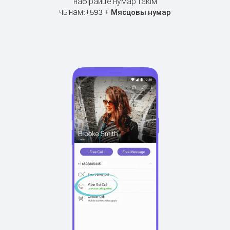
набірайце нумар такім
чынам:
+
+
593
Мясцовы нумар