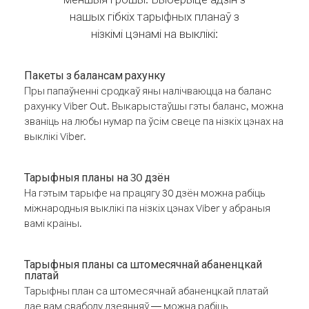
нашых гібкіх тарыфных планаў з
нізкімі цэнамі на выклікі:
Пакеты з балансам рахунку
Пры папаўненні сродкаў яны налічваюцца на баланс
рахунку Viber Out. Выкарыстаўшы гэты баланс, можна
званіць на любы нумар па ўсім свеце па нізкіх цэнах на
выклікі Viber.
Тарыфныя планы на 30 дзён
На гэтым тарыфе на працягу 30 дзён можна рабіць
міжнародныя выклікі па нізкіх цэнах Viber у абраныя
вамі краіны.
Тарыфныя планы са штомесячнай абаненцкай
платай
Тарыфны план са штомесячнай абаненцкай платай
дае вам свабоду дзеянняў — можна рабіць