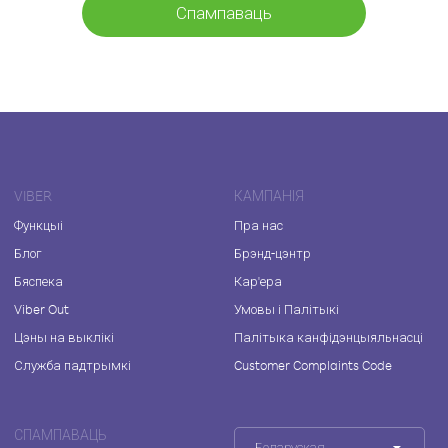
Спампаваць
VIBER
КАМПАНІЯ
Функцыі
Пра нас
Блог
Брэнд-цэнтр
Бяспека
Кар'ера
Viber Out
Умовы і Палітыкі
Цэны на выклікі
Палітыка канфідэнцыяльнасці
Служба падтрымкі
Customer Complaints Code
СПАМПАВАЦЬ
Беларуская