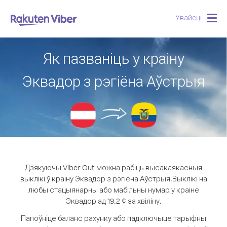
Увайсці
Togg
navig
Як пазваніць у краіну
Эквадор з рэгіёна Аўстрыя
Дзякуючы Viber Out можна рабіць высакаякасныя
выклікі ў краіну Эквадор з рэгіёна Аўстрыя.
Выклікі на
любы стацыянарны або мабільны нумар у краіне
Эквадор ад 19.2 ¢ за хвіліну.
Папоўніце баланс рахунку або падключыце тарыфны