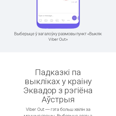
Выберыце ў загалоўку размовы пункт «Выклік
Viber Out»
Падказкі па
выкліках у краіну
Эквадор з рэгіёна
Аўстрыя
Viber Out — гэта больш хвілін за
меншыя грошы. Выберыце адзін з