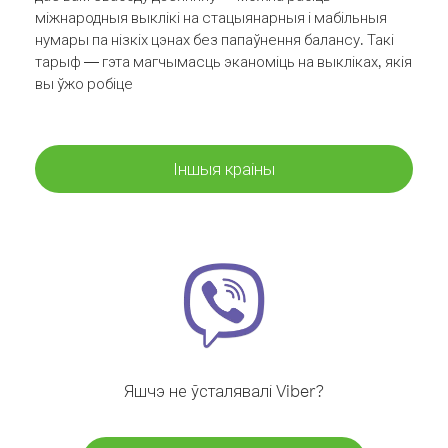
міжнародныя выклікі на стацыянарныя і мабільныя
нумары па нізкіх цэнах без папаўнення балансу. Такі
тарыф — гэта магчымасць эканоміць на выкліках, якія
вы ўжо робіце
Іншыя краіны
Яшчэ не ўсталявалі Viber?