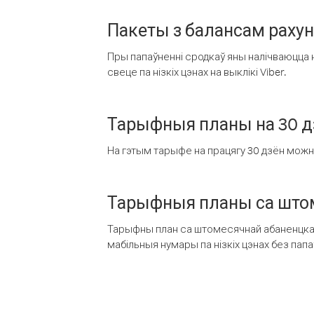
Пакеты з балансам раху
Пры папаўненні сродкаў яны налічваюцца н
свеце па нізкіх цэнах на выклікі Viber.
Тарыфныя планы на 30 д
На гэтым тарыфе на працягу 30 дзён можна 
Тарыфныя планы са штом
Тарыфны план са штомесячнай абаненцкай
мабільныя нумары па нізкіх цэнах без пап