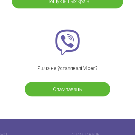
Пошук іншых краін
Яшчэ не ўсталявалі Viber?
Спампаваць
НІЯ
СПАМПАВАЦЬ