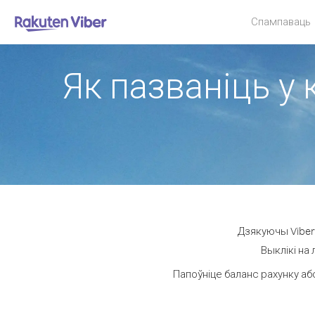
Спампаваць
Як пазваніць у 
Дзякуючы Viber 
Выклікі на
Папоўніце баланс рахунку аб