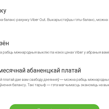
нку
а баланс рахунку Viber Out. Выкарыстаўшы гэты баланс, можна 
зён
рабіць міжнародныя выклікі па нізкіх цэнах Viber у абраныя вамі
есячнай абаненцкай платай
 платай дае вам свабоду дзеянняў — можна рабіць міжнародныя 
аўнення балансу. Такі тарыф — гэта магчымасць эканоміць на выкл