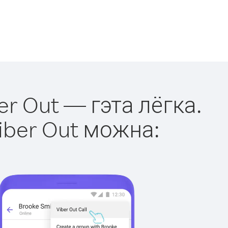
er Out — гэта лёгка.
iber Out можна: