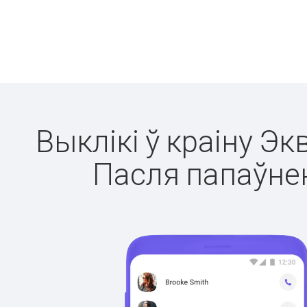
Выклікі ў краіну Эк
Пасля папаўнен