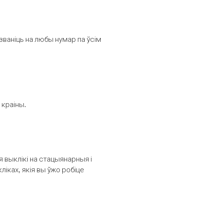
званіць на любы нумар па ўсім
 краіны.
выклікі на стацыянарныя і
іках, якія вы ўжо робіце