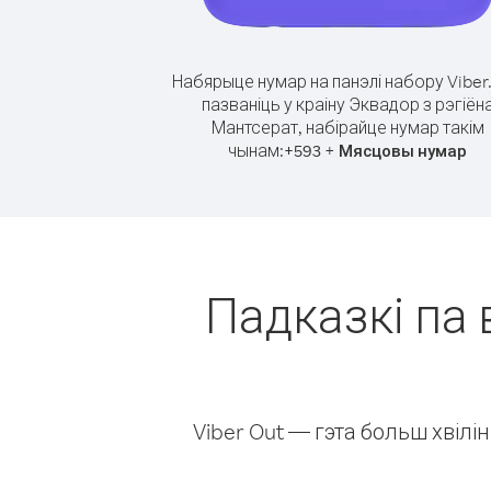
Набярыце нумар на панэлі набору Viber
пазваніць у краіну Эквадор з рэгіён
Мантсерат, набірайце нумар такім
чынам:
+
+
593
Мясцовы нумар
Падказкі па 
Viber Out — гэта больш хвіл