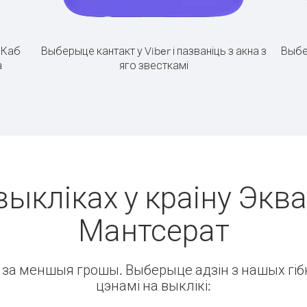
.
Каб
Выберыце кантакт у Viber і пазваніць з акна з
Выбе
а
яго звесткамі
выкліках у краіну Эква
Мантсерат
ін за меншыя грошы. Выберыце адзін з нашых гібк
цэнамі на выклікі: