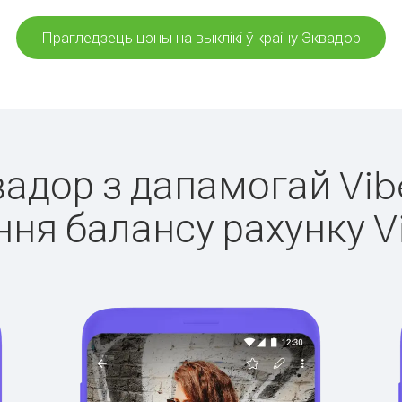
Прагледзець цэны на выклікі ў краіну Эквадор
вадор з дапамогай Vib
ня балансу рахунку V