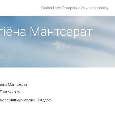
Увайсці
або
Стварэнне ўліковага запісу
эгіёна Мантсерат
гіёна Мантсерат.
за хвіліну.
за хвіліну ў краіну Эквадор.