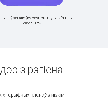
рыце ў загалоўку размовы пункт «Выклік
Viber Out»
дор з рэгіёна
іх тарыфных планаў з нізкімі