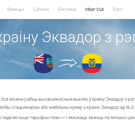
Функцыі
Суполкі
Бяспека
Viber Out
Блог
краіну Эквадор з р
Out можна рабіць высакаякасныя выклікі ў краіну Эквадор з рэ
 любы стацыянарны або мабільны нумар у краіне Эквадор ад 16.0 ¢ 
о падключыце тарыфны план — і зможаце званіць па лепшых цэнах 