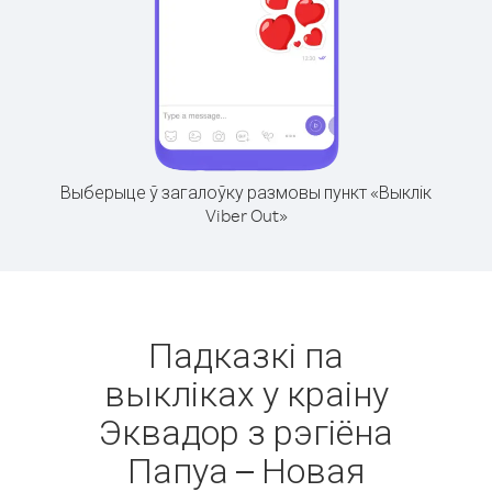
Выберыце ў загалоўку размовы пункт «Выклік
Viber Out»
Падказкі па
выкліках у краіну
Эквадор з рэгіёна
Папуа – Новая