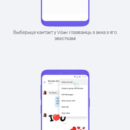
Выберыце кантакт у Viber і пазваніць з акна з яго
звесткамі