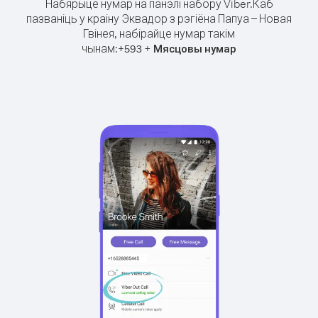
Набярыце нумар на панэлі набору Viber.
Каб
пазваніць у краіну Эквадор з рэгіёна Папуа – Новая
Гвінея, набірайце нумар такім
чынам:
+
+
593
Мясцовы нумар