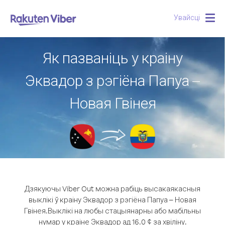
Увайсці
Togg
navig
Як пазваніць у краіну
Эквадор з рэгіёна Папуа –
Новая Гвінея
Дзякуючы Viber Out можна рабіць высакаякасныя
выклікі ў краіну Эквадор з рэгіёна Папуа – Новая
Гвінея.
Выклікі на любы стацыянарны або мабільны
нумар у краіне Эквадор ад 16.0 ¢ за хвіліну.