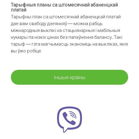
Тарыфныя планы са штомесячнай абаненцкай
платай
Тарыфны план са штомесячнай абаненцкай платай
дае вам свабоду дзеянняў — можна рабіць
міжнародныя выклікі на стацыянарныя і мабільныя
нумары па нізкіх цэнах без папаўнення балансу. Такі
тарыф — гэта магчымасць эканоміць на выкліках, якія
вы ўжо робіце
Іншыя краіны