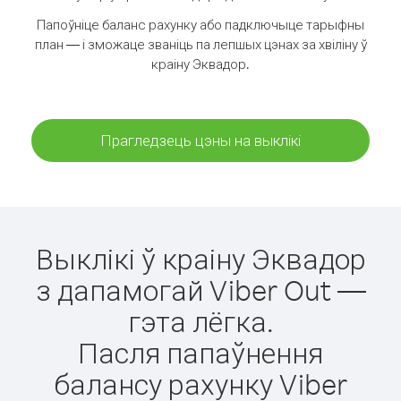
Папоўніце баланс рахунку або падключыце тарыфны
план — і зможаце званіць па лепшых цэнах за хвіліну ў
краіну Эквадор.
Прагледзець цэны на выклікі
Выклікі ў краіну Эквадор
з дапамогай Viber Out —
гэта лёгка.
Пасля папаўнення
балансу рахунку Viber