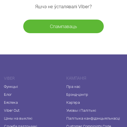
Яшчэ не ўсталявалі Viber?
Спампаваць
VIBER
КАМПАНІЯ
Функцыі
Пра нас
Блог
Брэнд-цэнтр
Бяспека
Кар'ера
Viber Out
Умовы і Палітыкі
Цэны на выклікі
Палітыка канфідэнцыяльнасці
Служба падтрымкі
Customer Complaints Code