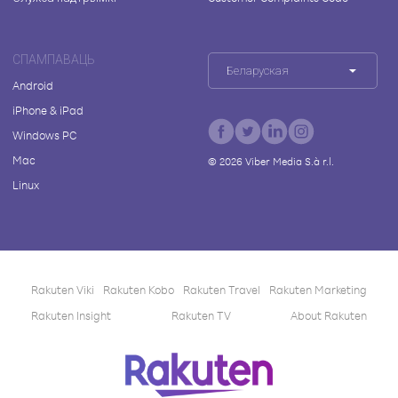
СПАМПАВАЦЬ
Беларуская
Android
iPhone & iPad
Windows PC
Mac
©
2026
Viber Media S.à r.l.
Linux
Rakuten Viki
Rakuten Kobo
Rakuten Travel
Rakuten Marketing
Rakuten Insight
Rakuten TV
About Rakuten