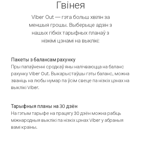
Гвінея
Viber Out — гэта больш хвілін за
меншыя грошы. Выберыце адзін з
нашых гібкіх тарыфных планаў з
нізкімі цэнамі на выклікі:
Пакеты з балансам рахунку
Пры папаўненні сродкаў яны налічваюцца на баланс
рахунку Viber Out. Выкарыстаўшы гэты баланс, можна
званіць на любы нумар па ўсім свеце па нізкіх цэнах на
выклікі Viber.
Тарыфныя планы на 30 дзён
На гэтым тарыфе на працягу 30 дзён можна рабіць
міжнародныя выклікі па нізкіх цэнах Viber у абраныя
вамі краіны.