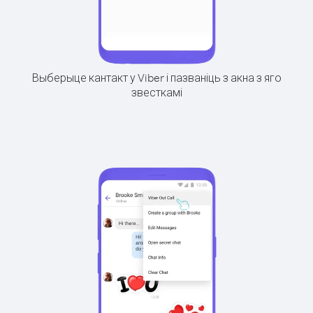
Выберыце кантакт у Viber і пазваніць з акна з яго
звесткамі