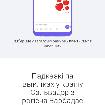
Выберыце ў загалоўку размовы пункт «Выклік
Viber Out»
Падказкі па
выкліках у краіну
Сальвадор з
рэгіёна Барбадас