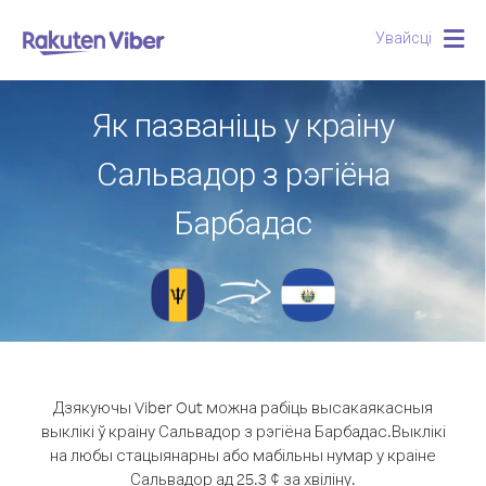
Увайсці
Togg
navig
Як пазваніць у краіну
Сальвадор з рэгіёна
Барбадас
Дзякуючы Viber Out можна рабіць высакаякасныя
выклікі ў краіну Сальвадор з рэгіёна Барбадас.
Выклікі
на любы стацыянарны або мабільны нумар у краіне
Сальвадор ад 25.3 ¢ за хвіліну.