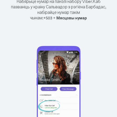
Набярыце нумар на панэлі набору Viber.
Каб
пазваніць у краіну Сальвадор з рэгіёна Барбадас,
набірайце нумар такім
чынам:
+
+
503
Мясцовы нумар