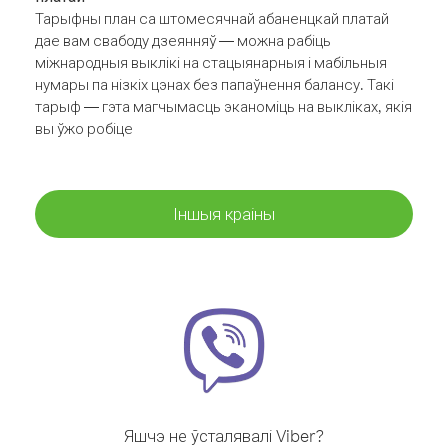
Тарыфны план са штомесячнай абаненцкай платай
дае вам свабоду дзеянняў — можна рабіць
міжнародныя выклікі на стацыянарныя і мабільныя
нумары па нізкіх цэнах без папаўнення балансу. Такі
тарыф — гэта магчымасць эканоміць на выкліках, якія
вы ўжо робіце
Іншыя краіны
Яшчэ не ўсталявалі Viber?