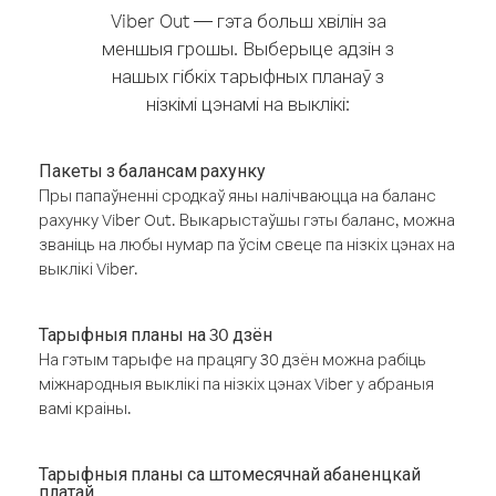
Viber Out — гэта больш хвілін за
меншыя грошы. Выберыце адзін з
нашых гібкіх тарыфных планаў з
нізкімі цэнамі на выклікі:
Пакеты з балансам рахунку
Пры папаўненні сродкаў яны налічваюцца на баланс
рахунку Viber Out. Выкарыстаўшы гэты баланс, можна
званіць на любы нумар па ўсім свеце па нізкіх цэнах на
выклікі Viber.
Тарыфныя планы на 30 дзён
На гэтым тарыфе на працягу 30 дзён можна рабіць
міжнародныя выклікі па нізкіх цэнах Viber у абраныя
вамі краіны.
Тарыфныя планы са штомесячнай абаненцкай
платай