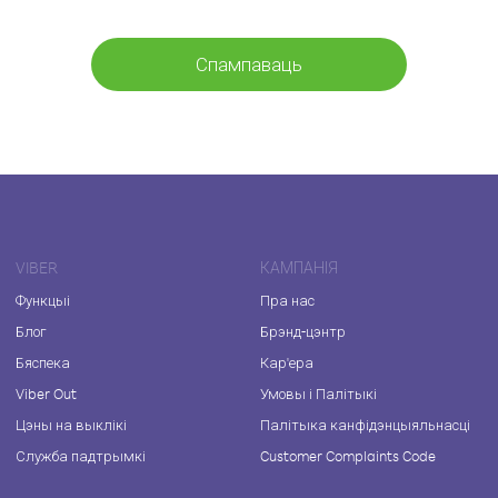
Спампаваць
VIBER
КАМПАНІЯ
Функцыі
Пра нас
Блог
Брэнд-цэнтр
Бяспека
Кар'ера
Viber Out
Умовы і Палітыкі
Цэны на выклікі
Палітыка канфідэнцыяльнасці
Служба падтрымкі
Customer Complaints Code