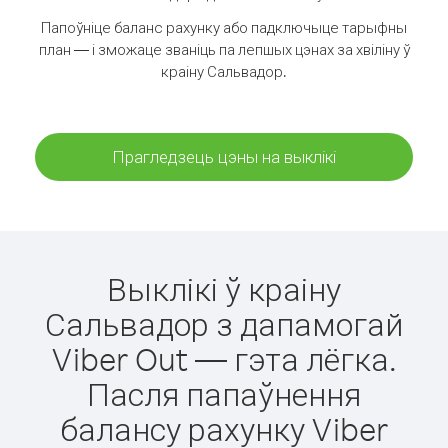
Папоўніце баланс рахунку або падключыце тарыфны
план — і зможаце званіць па лепшых цэнах за хвіліну ў
краіну Сальвадор.
Прагледзець цэны на выклікі
Выклікі ў краіну
Сальвадор з дапамогай
Viber Out — гэта лёгка.
Пасля папаўнення
балансу рахунку Viber