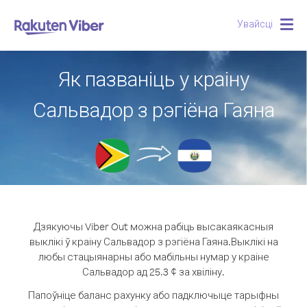
Увайсці
Togg
navig
Як пазваніць у краіну
Сальвадор з рэгіёна Гаяна
Дзякуючы Viber Out можна рабіць высакаякасныя
выклікі ў краіну Сальвадор з рэгіёна Гаяна.
Выклікі на
любы стацыянарны або мабільны нумар у краіне
Сальвадор ад 25.3 ¢ за хвіліну.
Папоўніце баланс рахунку або падключыце тарыфны