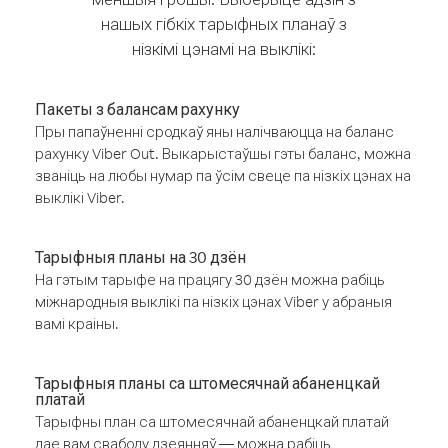
нашых гібкіх тарыфных планаў з
нізкімі цэнамі на выклікі:
Пакеты з балансам рахунку
Пры папаўненні сродкаў яны налічваюцца на баланс
рахунку Viber Out. Выкарыстаўшы гэты баланс, можна
званіць на любы нумар па ўсім свеце па нізкіх цэнах на
выклікі Viber.
Тарыфныя планы на 30 дзён
На гэтым тарыфе на працягу 30 дзён можна рабіць
міжнародныя выклікі па нізкіх цэнах Viber у абраныя
вамі краіны.
Тарыфныя планы са штомесячнай абаненцкай
платай
Тарыфны план са штомесячнай абаненцкай платай
дае вам свабоду дзеянняў — можна рабіць