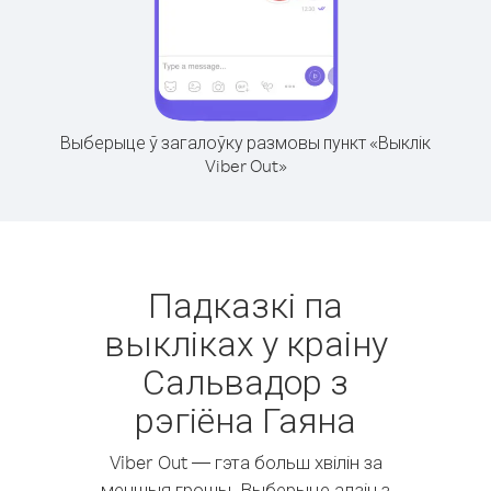
Выберыце ў загалоўку размовы пункт «Выклік
Viber Out»
Падказкі па
выкліках у краіну
Сальвадор з
рэгіёна Гаяна
Viber Out — гэта больш хвілін за
меншыя грошы. Выберыце адзін з