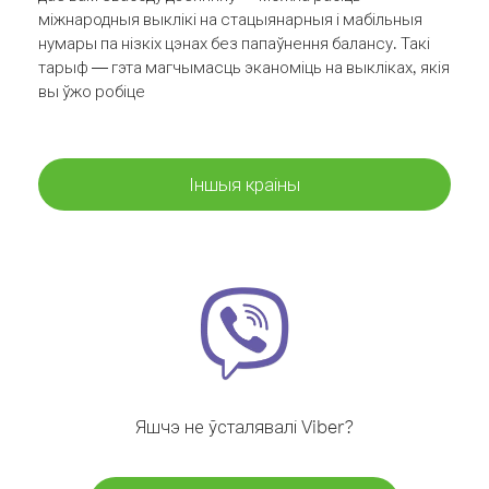
міжнародныя выклікі на стацыянарныя і мабільныя
нумары па нізкіх цэнах без папаўнення балансу. Такі
тарыф — гэта магчымасць эканоміць на выкліках, якія
вы ўжо робіце
Іншыя краіны
Яшчэ не ўсталявалі Viber?