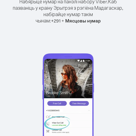
Набярыце нумар на панэлі набору Viber.
Каб
пазваніць у краіну Эрытрэя з рэгіёна Мадагаскар,
набірайце нумар такім
чынам:
+
+
291
Мясцовы нумар