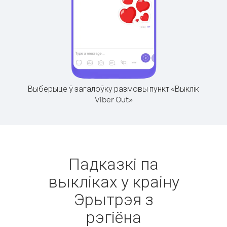
Выберыце ў загалоўку размовы пункт «Выклік
Viber Out»
Падказкі па
выкліках у краіну
Эрытрэя з
рэгіёна