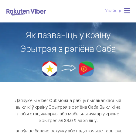
Увайсці
Togg
navig
Як пазваніць у краіну
Эрытрэя з рэгіёна Саба
Дзякуючы Viber Out можна рабіць высакаякасныя
выклікі ў краіну Эрытрэя з рэгіёна Саба.
Выклікі на
любы стацыянарны або мабільны нумар у краіне
Эрытрэя ад 39.0 ¢ за хвіліну.
Папоўніце баланс рахунку або падключыце тарыфны