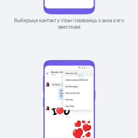
Выберыце кантакт у Viber і пазваніць з акна з яго
звесткамі