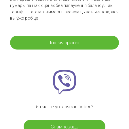
нумары па нізкіх цэнах без папаўнення балансу. Такі
тарыф — гэта магчымасць эканоміць на выкліках, якія
вы ўжо робіце
Іншыя краіны
Яшчэ не ўсталявалі Viber?
Спампаваць