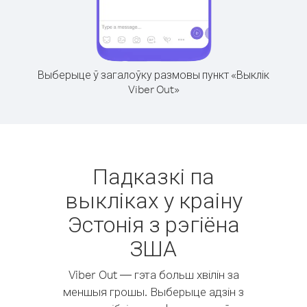
Выберыце ў загалоўку размовы пункт «Выклік
Viber Out»
Падказкі па
выкліках у краіну
Эстонія з рэгіёна
ЗША
Viber Out — гэта больш хвілін за
меншыя грошы. Выберыце адзін з