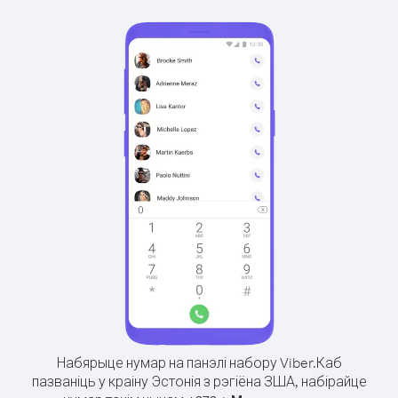
Набярыце нумар на панэлі набору Viber.
Каб
пазваніць у краіну Эстонія з рэгіёна ЗША, набірайце