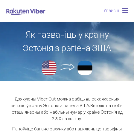
Увайсці
Togg
navig
Як пазваніць у краіну
Эстонія з рэгіёна ЗША
Дзякуючы Viber Out можна рабіць высакаякасныя
выклікі ў краіну Эстонія з рэгіёна ЗША.
Выклікі на любы
стацыянарны або мабільны нумар у краіне Эстонія ад
2.3 ¢ за хвіліну.
Папоўніце баланс рахунку або падключыце тарыфны