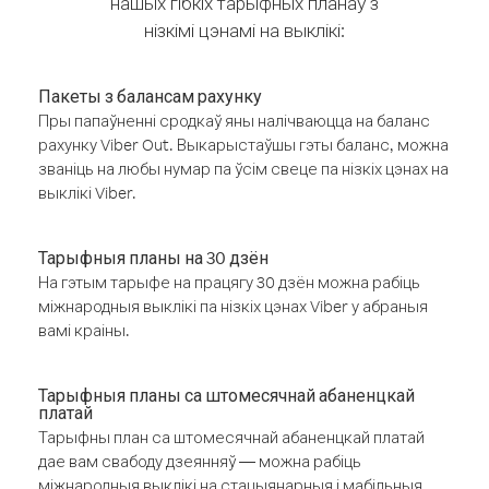
нашых гібкіх тарыфных планаў з
нізкімі цэнамі на выклікі:
Пакеты з балансам рахунку
Пры папаўненні сродкаў яны налічваюцца на баланс
рахунку Viber Out. Выкарыстаўшы гэты баланс, можна
званіць на любы нумар па ўсім свеце па нізкіх цэнах на
выклікі Viber.
Тарыфныя планы на 30 дзён
На гэтым тарыфе на працягу 30 дзён можна рабіць
міжнародныя выклікі па нізкіх цэнах Viber у абраныя
вамі краіны.
Тарыфныя планы са штомесячнай абаненцкай
платай
Тарыфны план са штомесячнай абаненцкай платай
дае вам свабоду дзеянняў — можна рабіць
міжнародныя выклікі на стацыянарныя і мабільныя