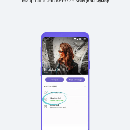
нумар такім чынам:
+
+
372
Мясцовы нумар