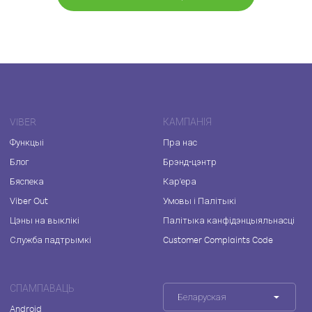
VIBER
КАМПАНІЯ
Функцыі
Пра нас
Блог
Брэнд-цэнтр
Бяспека
Кар'ера
Viber Out
Умовы і Палітыкі
Цэны на выклікі
Палітыка канфідэнцыяльнасці
Служба падтрымкі
Customer Complaints Code
СПАМПАВАЦЬ
Беларуская
Android