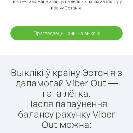
план — і зможаце званіць па лепшых цэнах за хвіліну ў
краіну Эстонія.
Прагледзець цэны на выклікі
Выклікі ў краіну Эстонія з
дапамогай Viber Out —
гэта лёгка.
Пасля папаўнення
балансу рахунку Viber
Out можна: