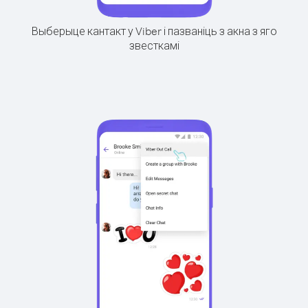
Выберыце кантакт у Viber і пазваніць з акна з яго
звесткамі