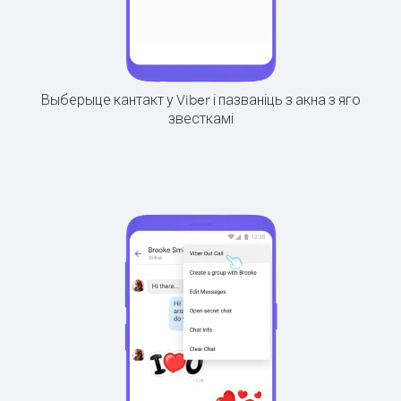
Выберыце кантакт у Viber і пазваніць з акна з яго
звесткамі