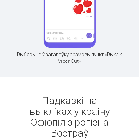
Выберыце ў загалоўку размовы пункт «Выклік
Viber Out»
Падказкі па
выкліках у краіну
Эфіопія з рэгіёна
Востраў