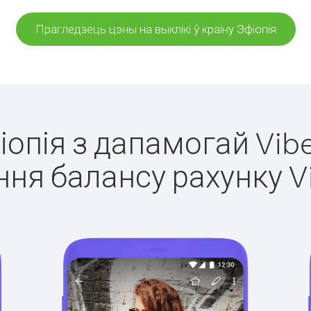
Прагледзець цэны на выклікі ў краіну Эфіопія
фіопія з дапамогай Vibe
ня балансу рахунку V