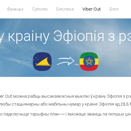
Функцыі
Суполкі
Бяспека
Viber Out
Блог
у краіну Эфіопія з р
r Out можна рабіць высакаякасныя выклікі ў краіну Эфіопія з рэ
 любы стацыянарны або мабільны нумар у краіне Эфіопія ад 29.5 ¢ 
о падключыце тарыфны план — і зможаце званіць па лепшых цэнах 