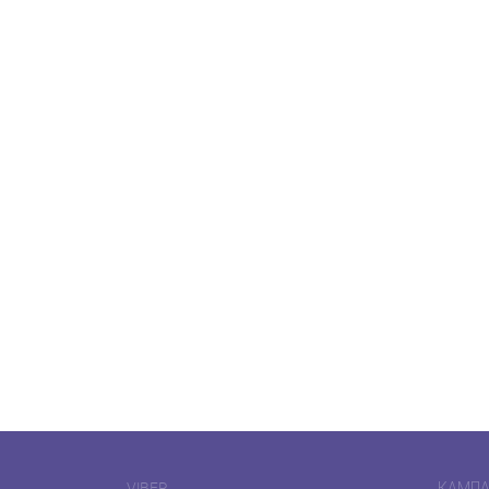
VIBER
КАМПА