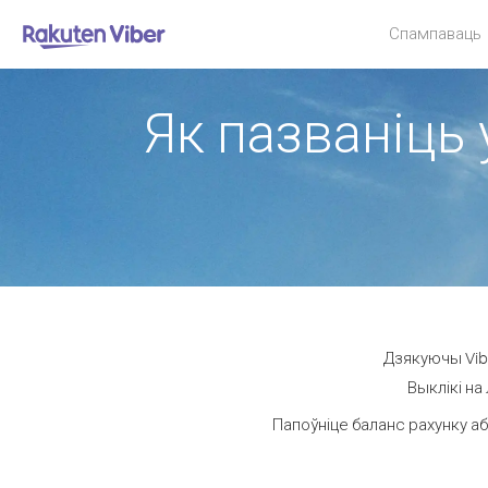
Спампаваць
Як пазваніць 
Дзякуючы Vibe
Выклікі на
Папоўніце баланс рахунку аб