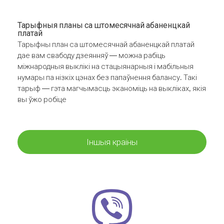
Тарыфныя планы са штомесячнай абаненцкай
платай
Тарыфны план са штомесячнай абаненцкай платай
дае вам свабоду дзеянняў — можна рабіць
міжнародныя выклікі на стацыянарныя і мабільныя
нумары па нізкіх цэнах без папаўнення балансу. Такі
тарыф — гэта магчымасць эканоміць на выкліках, якія
вы ўжо робіце
Іншыя краіны