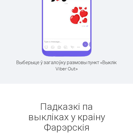
Выберыце ў загалоўку размовы пункт «Выклік
Viber Out»
Падказкі па
выкліках у краіну
Фарэрскія