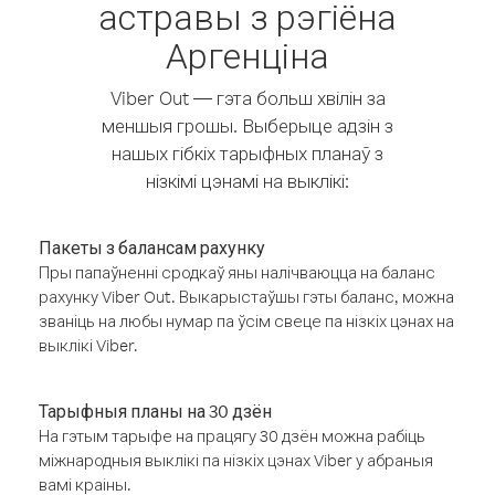
астравы з рэгіёна
Аргенціна
Viber Out — гэта больш хвілін за
меншыя грошы. Выберыце адзін з
нашых гібкіх тарыфных планаў з
нізкімі цэнамі на выклікі:
Пакеты з балансам рахунку
Пры папаўненні сродкаў яны налічваюцца на баланс
рахунку Viber Out. Выкарыстаўшы гэты баланс, можна
званіць на любы нумар па ўсім свеце па нізкіх цэнах на
выклікі Viber.
Тарыфныя планы на 30 дзён
На гэтым тарыфе на працягу 30 дзён можна рабіць
міжнародныя выклікі па нізкіх цэнах Viber у абраныя
вамі краіны.