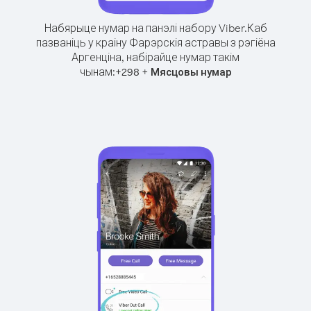
Набярыце нумар на панэлі набору Viber.
Каб
пазваніць у краіну Фарэрскія астравы з рэгіёна
Аргенціна, набірайце нумар такім
чынам:
+
+
298
Мясцовы нумар