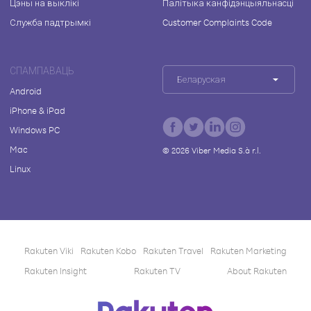
Цэны на выклікі
Палітыка канфідэнцыяльнасці
Служба падтрымкі
Customer Complaints Code
СПАМПАВАЦЬ
Беларуская
Android
iPhone & iPad
Windows PC
Mac
©
2026
Viber Media S.à r.l.
Linux
Rakuten Viki
Rakuten Kobo
Rakuten Travel
Rakuten Marketing
Rakuten Insight
Rakuten TV
About Rakuten