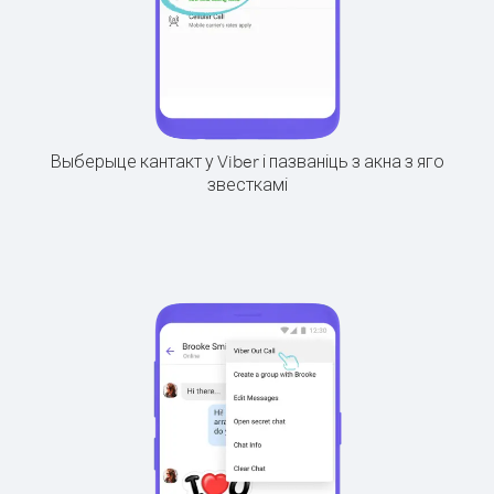
Выберыце кантакт у Viber і пазваніць з акна з яго
звесткамі