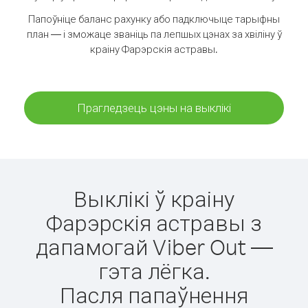
Папоўніце баланс рахунку або падключыце тарыфны
план — і зможаце званіць па лепшых цэнах за хвіліну ў
краіну Фарэрскія астравы.
Прагледзець цэны на выклікі
Выклікі ў краіну
Фарэрскія астравы з
дапамогай Viber Out —
гэта лёгка.
Пасля папаўнення