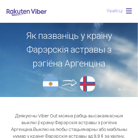
Увайсці
Togg
navig
Як пазваніць у краіну
Фарэрскія астравы з
рэгіёна Аргенціна
Дзякуючы Viber Out можна рабіць высакаякасныя
выклікі ў краіну Фарэрскія астравы з рэгіёна
Аргенціна.
Выклікі на любы стацыянарны або мабільны
нумар у краіне Фарэрскія астравы ад 9.9 ¢ за хвіліну.