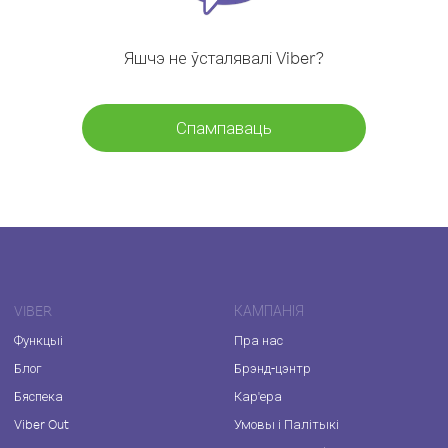
Яшчэ не ўсталявалі Viber?
Спампаваць
VIBER
КАМПАНІЯ
Функцыі
Пра нас
Блог
Брэнд-цэнтр
Бяспека
Кар'ера
Viber Out
Умовы і Палітыкі