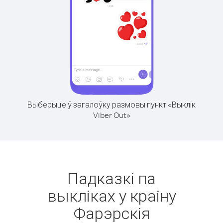
Выберыце ў загалоўку размовы пункт «Выклік
Viber Out»
Падказкі па
выкліках у краіну
Фарэрскія