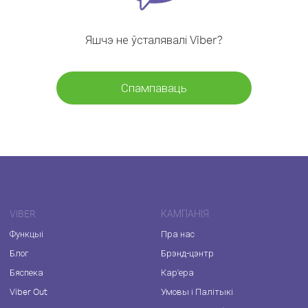
Яшчэ не ўсталявалі Viber?
Спампаваць
VIBER
КАМПАНІЯ
Функцыі
Пра нас
Блог
Брэнд-цэнтр
Бяспека
Кар'ера
Viber Out
Умовы і Палітыкі