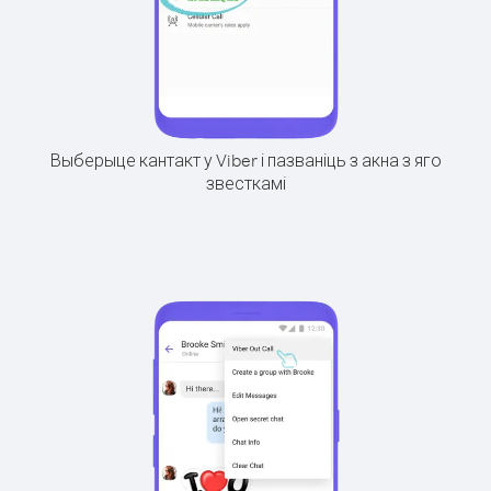
Выберыце кантакт у Viber і пазваніць з акна з яго
звесткамі