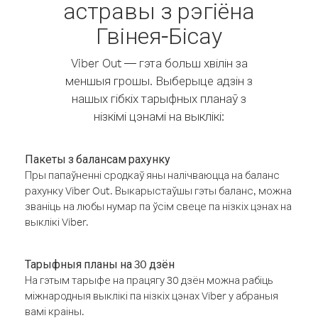
астравы з рэгіёна
Гвінея-Бісау
Viber Out — гэта больш хвілін за
меншыя грошы. Выберыце адзін з
нашых гібкіх тарыфных планаў з
нізкімі цэнамі на выклікі:
Пакеты з балансам рахунку
Пры папаўненні сродкаў яны налічваюцца на баланс
рахунку Viber Out. Выкарыстаўшы гэты баланс, можна
званіць на любы нумар па ўсім свеце па нізкіх цэнах на
выклікі Viber.
Тарыфныя планы на 30 дзён
На гэтым тарыфе на працягу 30 дзён можна рабіць
міжнародныя выклікі па нізкіх цэнах Viber у абраныя
вамі краіны.