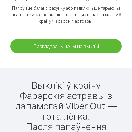
Папоўніце баланс рахунку або падключыце тарыфны
план — і зможаце званіць па лепшых цэнах за хвіліну ў
краіну Фарэрскія астравы.
Прагледзець цэны на выклікі
Выклікі ў краіну
Фарэрскія астравы з
дапамогай Viber Out —
гэта лёгка.
Пасля папаўнення