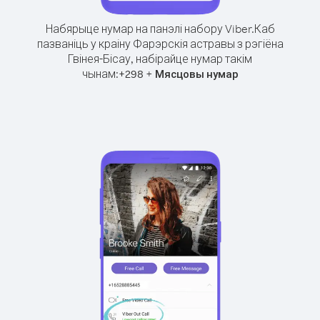
Набярыце нумар на панэлі набору Viber.
Каб
пазваніць у краіну Фарэрскія астравы з рэгіёна
Гвінея-Бісау, набірайце нумар такім
чынам:
+
+
298
Мясцовы нумар