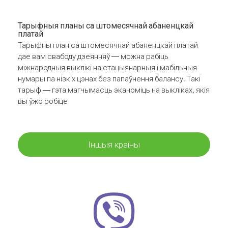
Тарыфныя планы са штомесячнай абаненцкай
платай
Тарыфны план са штомесячнай абаненцкай платай
дае вам свабоду дзеянняў — можна рабіць
міжнародныя выклікі на стацыянарныя і мабільныя
нумары па нізкіх цэнах без папаўнення балансу. Такі
тарыф — гэта магчымасць эканоміць на выкліках, якія
вы ўжо робіце
Іншыя краіны