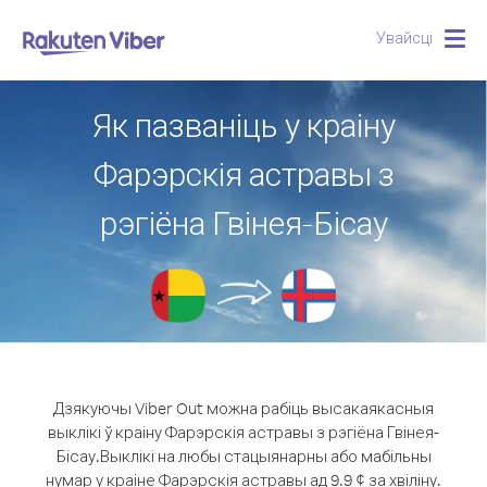
Увайсці
Togg
navig
Як пазваніць у краіну
Фарэрскія астравы з
рэгіёна Гвінея-Бісау
Дзякуючы Viber Out можна рабіць высакаякасныя
выклікі ў краіну Фарэрскія астравы з рэгіёна Гвінея-
Бісау.
Выклікі на любы стацыянарны або мабільны
нумар у краіне Фарэрскія астравы ад 9.9 ¢ за хвіліну.