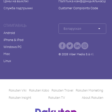
Цэны на выклікі
Палітыка канфідэнцыяльнасці
Служба падтрымкі
Customer Complaints Code
СПАМПАВАЦЬ
Беларуская
Android
iPhone & iPad
Windows PC
Mac
©
2026
Viber Media S.à r.l.
Linux
Rakuten Viki
Rakuten Kobo
Rakuten Travel
Rakuten Marketing
Rakuten Insight
Rakuten TV
About Rakuten