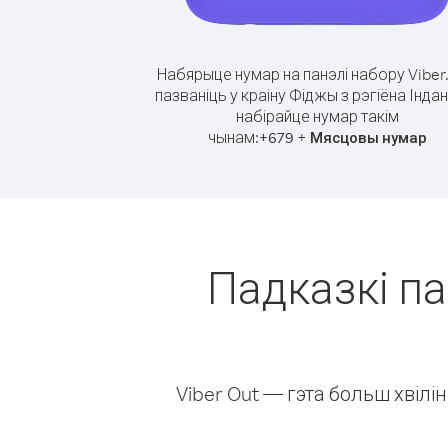
Набярыце нумар на панэлі набору Viber
пазваніць у краіну Фіджы з рэгіёна Індан
набірайце нумар такім
чынам:
+
+
679
Мясцовы нумар
Падказкі па
Viber Out — гэта больш хвіл