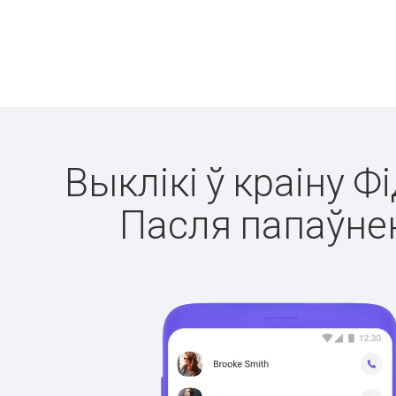
Выклікі ў краіну Ф
Пасля папаўнен