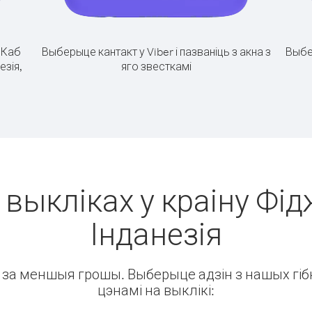
.
Каб
Выберыце кантакт у Viber і пазваніць з акна з
Выбе
езія,
яго звесткамі
 выкліках у краіну Фід
Інданезія
ін за меншыя грошы. Выберыце адзін з нашых гібк
цэнамі на выклікі: