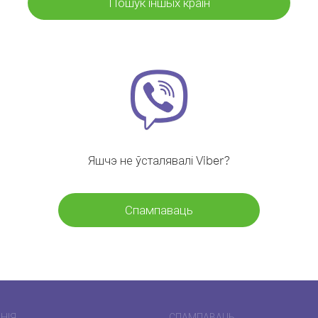
Пошук іншых краін
Яшчэ не ўсталявалі Viber?
Спампаваць
НІЯ
СПАМПАВАЦЬ