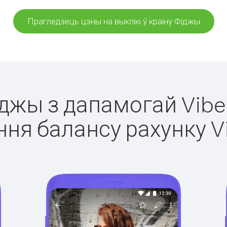
Прагледзець цэны на выклікі ў краіну Фіджы
іджы з дапамогай Vibe
ня балансу рахунку V