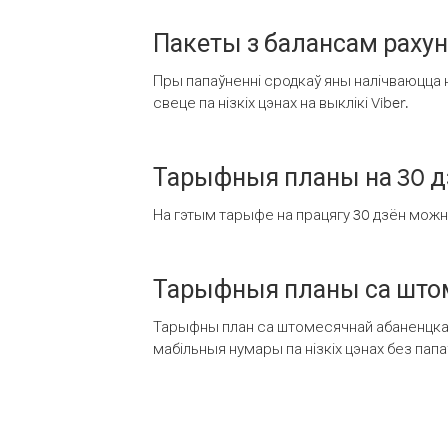
Пакеты з балансам раху
Пры папаўненні сродкаў яны налічваюцца н
свеце па нізкіх цэнах на выклікі Viber.
Тарыфныя планы на 30 д
На гэтым тарыфе на працягу 30 дзён можна 
Тарыфныя планы са штом
Тарыфны план са штомесячнай абаненцкай
мабільныя нумары па нізкіх цэнах без пап