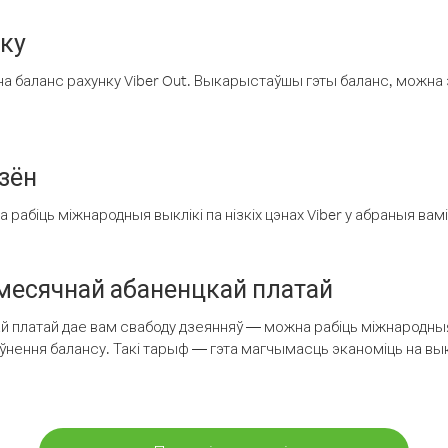
нку
а баланс рахунку Viber Out. Выкарыстаўшы гэты баланс, можна 
зён
рабіць міжнародныя выклікі па нізкіх цэнах Viber у абраныя вамі
есячнай абаненцкай платай
 платай дае вам свабоду дзеянняў — можна рабіць міжнародныя 
аўнення балансу. Такі тарыф — гэта магчымасць эканоміць на выкл