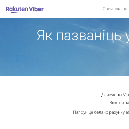
Спампаваць
Як пазваніць 
Дзякуючы Vibe
Выклікі н
Папоўніце баланс рахунку а