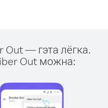
r Out — гэта лёгка.
iber Out можна: