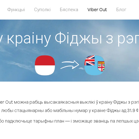
Функцыі
Суполкі
Бяспека
Viber Out
Блог
у краіну Фіджы з рэг
r Out можна рабіць высакаякасныя выклікі ў краіну Фіджы з рэгі
а любы стацыянарны або мабільны нумар у краіне Фіджы ад 31.9 ¢ з
бо падключыце тарыфны план — і зможаце званіць па лепшых цэнах