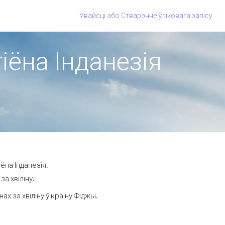
Увайсці
або
Стварэнне ўліковага запісу
іёна Інданезія
ёна Інданезія.
а хвіліну.
 за хвіліну ў краіну Фіджы.