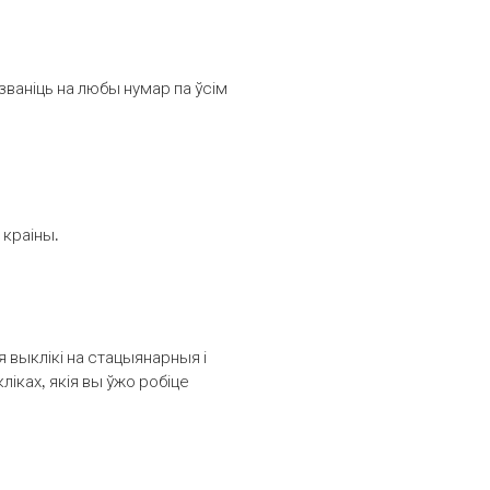
званіць на любы нумар па ўсім
 краіны.
выклікі на стацыянарныя і
іках, якія вы ўжо робіце