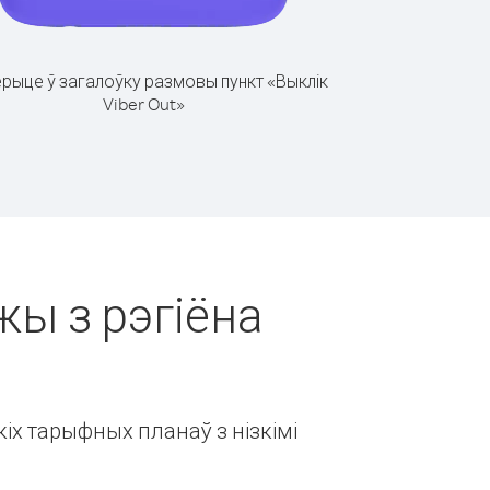
рыце ў загалоўку размовы пункт «Выклік
Viber Out»
жы з рэгіёна
іх тарыфных планаў з нізкімі