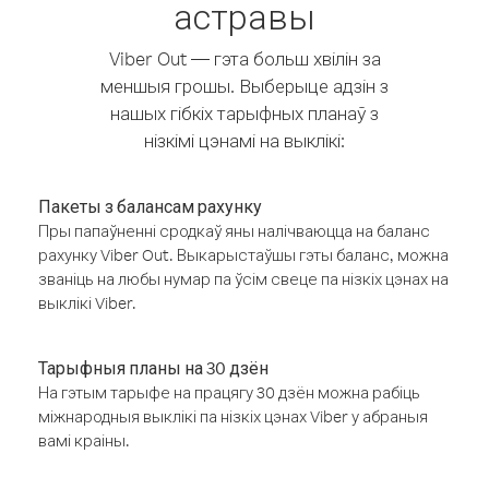
астравы
Viber Out — гэта больш хвілін за
меншыя грошы. Выберыце адзін з
нашых гібкіх тарыфных планаў з
нізкімі цэнамі на выклікі:
Пакеты з балансам рахунку
Пры папаўненні сродкаў яны налічваюцца на баланс
рахунку Viber Out. Выкарыстаўшы гэты баланс, можна
званіць на любы нумар па ўсім свеце па нізкіх цэнах на
выклікі Viber.
Тарыфныя планы на 30 дзён
На гэтым тарыфе на працягу 30 дзён можна рабіць
міжнародныя выклікі па нізкіх цэнах Viber у абраныя
вамі краіны.