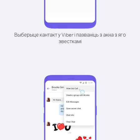
Выберыце кантакт у Viber і пазваніць з акна з яго
звесткамі