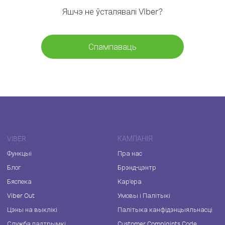
Яшчэ не ўсталявалі Viber?
Спампаваць
VIBER
КАМПАНІЯ
Функцыі
Пра нас
Блог
Брэнд-цэнтр
Бяспека
Кар'ера
Viber Out
Умовы і Палітыкі
Цэны на выклікі
Палітыка канфідэнцыяльнасці
Служба падтрымкі
Customer Complaints Code