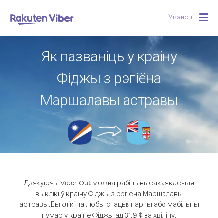
Увайсці
Togg
navig
Як пазваніць у краіну
Фіджы з рэгіёна
Маршалавы астравы
Дзякуючы Viber Out можна рабіць высакаякасныя
выклікі ў краіну Фіджы з рэгіёна Маршалавы
астравы.
Выклікі на любы стацыянарны або мабільны
нумар у краіне Фіджы ад 31.9 ¢ за хвіліну.