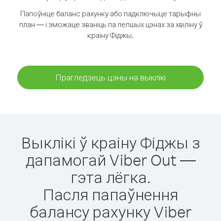
Папоўніце баланс рахунку або падключыце тарыфны
план — і зможаце званіць па лепшых цэнах за хвіліну ў
краіну Фіджы.
Прагледзець цэны на выклікі
Выклікі ў краіну Фіджы з
дапамогай Viber Out —
гэта лёгка.
Пасля папаўнення
балансу рахунку Viber