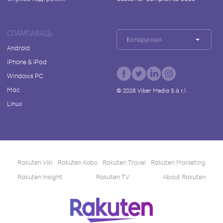
СПАМПАВАЦЬ
Беларуская
Android
iPhone & iPad
Windows PC
Mac
©
2026
Viber Media S.à r.l.
Linux
Rakuten Viki
Rakuten Kobo
Rakuten Travel
Rakuten Marketing
Rakuten Insight
Rakuten TV
About Rakuten