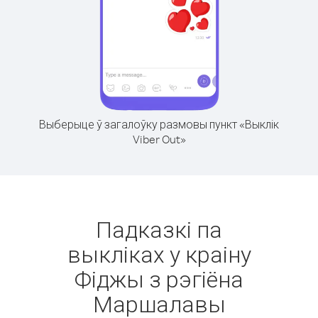
Выберыце ў загалоўку размовы пункт «Выклік
Viber Out»
Падказкі па
выкліках у краіну
Фіджы з рэгіёна
Маршалавы