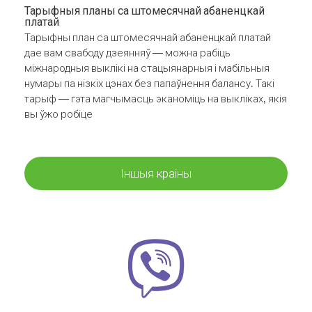
Тарыфныя планы са штомесячнай абаненцкай
платай
Тарыфны план са штомесячнай абаненцкай платай
дае вам свабоду дзеянняў — можна рабіць
міжнародныя выклікі на стацыянарныя і мабільныя
нумары па нізкіх цэнах без папаўнення балансу. Такі
тарыф — гэта магчымасць эканоміць на выкліках, якія
вы ўжо робіце
Іншыя краіны