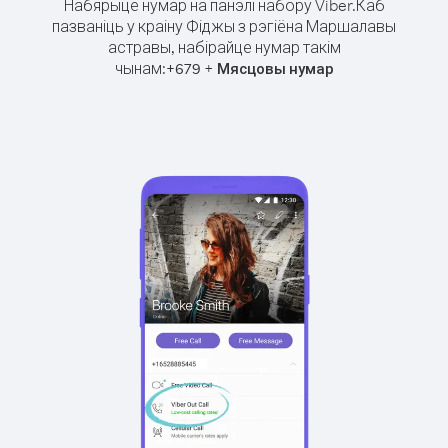
Набярыце нумар на панэлі набору Viber.
Каб
пазваніць у краіну Фіджы з рэгіёна Маршалавы
астравы, набірайце нумар такім
чынам:
+
+
679
Мясцовы нумар