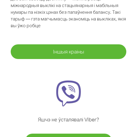
міжнародныя выклікі на стацыянарныя і мабільныя
нумары па нізкіх цэнах без папаўнення балансу. Такі
тарыф — гэта магчымасць эканоміць на выкліках, якія
вы ўжо робіце
Іншыя краіны
Яшчэ не ўсталявалі Viber?