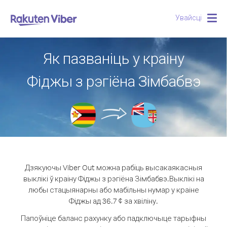
Увайсці
Togg
navig
Як пазваніць у краіну
Фіджы з рэгіёна Зімбабвэ
Дзякуючы Viber Out можна рабіць высакаякасныя
выклікі ў краіну Фіджы з рэгіёна Зімбабвэ.
Выклікі на
любы стацыянарны або мабільны нумар у краіне
Фіджы ад 36.7 ¢ за хвіліну.
Папоўніце баланс рахунку або падключыце тарыфны