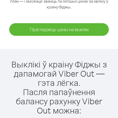
план — і зможаце званіць па лепшых цэнах за хвіліну ў
краіну Фіджы.
Прагледзець цэны на выклікі
Выклікі ў краіну Фіджы з
дапамогай Viber Out —
гэта лёгка.
Пасля папаўнення
балансу рахунку Viber
Out можна: