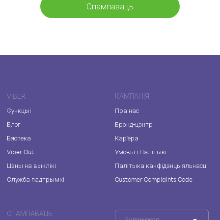
Спампаваць
VIBER
КАМПАНІЯ
Функцыі
Пра нас
Блог
Брэнд-цэнтр
Бяспека
Кар'ера
Viber Out
Умовы і Палітыкі
Цэны на выклікі
Палітыка канфідэнцыяльнасці
Служба падтрымкі
Customer Complaints Code
СПАМПАВАЦЬ
Беларуская