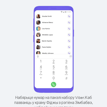
Набярыце нумар на панэлі набору Viber.
Каб
пазваніць у краіну Фіджы з рэгіёна Зімбабвэ,