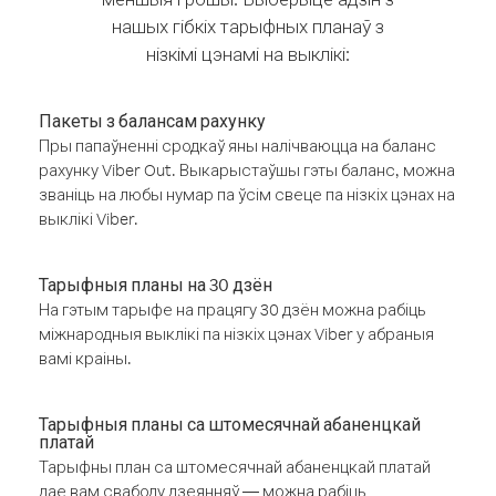
нашых гібкіх тарыфных планаў з
нізкімі цэнамі на выклікі:
Пакеты з балансам рахунку
Пры папаўненні сродкаў яны налічваюцца на баланс
рахунку Viber Out. Выкарыстаўшы гэты баланс, можна
званіць на любы нумар па ўсім свеце па нізкіх цэнах на
выклікі Viber.
Тарыфныя планы на 30 дзён
На гэтым тарыфе на працягу 30 дзён можна рабіць
міжнародныя выклікі па нізкіх цэнах Viber у абраныя
вамі краіны.
Тарыфныя планы са штомесячнай абаненцкай
платай
Тарыфны план са штомесячнай абаненцкай платай
дае вам свабоду дзеянняў — можна рабіць