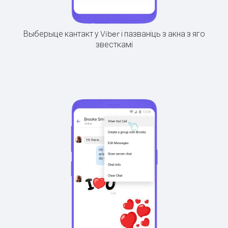
Выберыце кантакт у Viber і пазваніць з акна з яго
звесткамі