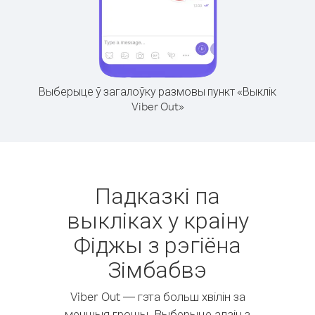
Выберыце ў загалоўку размовы пункт «Выклік
Viber Out»
Падказкі па
выкліках у краіну
Фіджы з рэгіёна
Зімбабвэ
Viber Out — гэта больш хвілін за
меншыя грошы. Выберыце адзін з