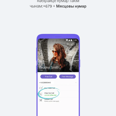
набірайце нумар такім
чынам:
+
+
679
Мясцовы нумар