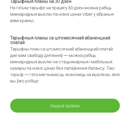
Тарыфныя планы на 30 дзён
На гэтым тарыфе на працягу 30 дзён можна рабіць
міжнародныя выклікі па нізкіх цэнах Viber у абраныя
вамі краіны.
Тарыфныя планы са штомесячнай абаненцкай
платай
Тарыфны план са штомесячнай абаненцкай платай
дае вам свабоду дзеянняў — можна рабіць
міжнародныя выклікі на стацыянарныя і мабільныя
нумары па нізкіх цэнах без папаўнення балансу. Такі
тарыф — гэта магчымасць эканоміць на выкліках, якія
вы ўжо робіце
Іншыя краіны