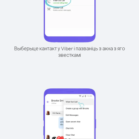
Выберыце кантакт у Viber і пазваніць з акна з яго
звесткамі