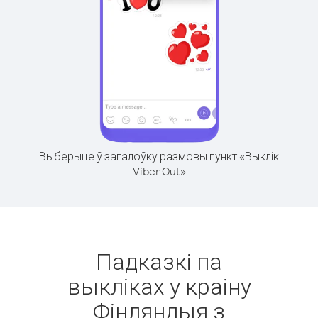
Выберыце ў загалоўку размовы пункт «Выклік
Viber Out»
Падказкі па
выкліках у краіну
Фінляндыя з