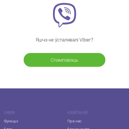
Яшчэ не ўсталявалі Viber?
Спампаваць
VIBER
КАМПАНІЯ
Функцыі
Пра нас