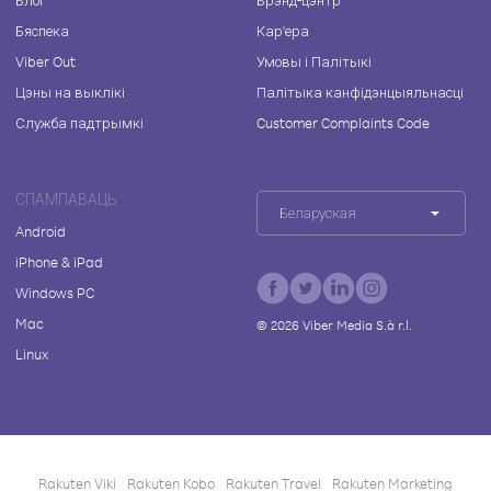
Блог
Брэнд-цэнтр
Бяспека
Кар'ера
Viber Out
Умовы і Палітыкі
Цэны на выклікі
Палітыка канфідэнцыяльнасці
Служба падтрымкі
Customer Complaints Code
СПАМПАВАЦЬ
Беларуская
Android
iPhone & iPad
Windows PC
Mac
©
2026
Viber Media S.à r.l.
Linux
Rakuten Viki
Rakuten Kobo
Rakuten Travel
Rakuten Marketing