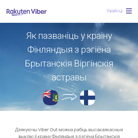
Увайсці
Togg
navig
Як пазваніць у краіну
Фінляндыя з рэгіёна
Брытанскія Віргінскія
астравы
Дзякуючы Viber Out можна рабіць высакаякасныя
выклікі ў краіну Фінляндыя з рэгіёна Брытанскія