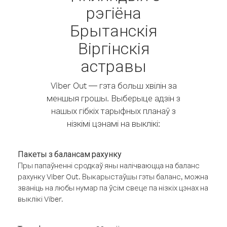
рэгіёна
Брытанскія
Віргінскія
астравы
Viber Out — гэта больш хвілін за
меншыя грошы. Выберыце адзін з
нашых гібкіх тарыфных планаў з
нізкімі цэнамі на выклікі:
Пакеты з балансам рахунку
Пры папаўненні сродкаў яны налічваюцца на баланс
рахунку Viber Out. Выкарыстаўшы гэты баланс, можна
званіць на любы нумар па ўсім свеце па нізкіх цэнах на
выклікі Viber.