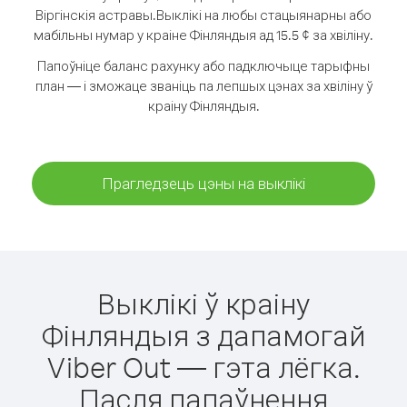
Віргінскія астравы.
Выклікі на любы стацыянарны або
мабільны нумар у краіне Фінляндыя ад 15.5 ¢ за хвіліну.
Папоўніце баланс рахунку або падключыце тарыфны
план — і зможаце званіць па лепшых цэнах за хвіліну ў
краіну Фінляндыя.
Прагледзець цэны на выклікі
Выклікі ў краіну
Фінляндыя з дапамогай
Viber Out — гэта лёгка.
Пасля папаўнення