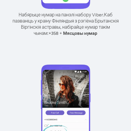
Набярыце нумар на панэлі набору Viber.
Каб
пазваніць у краіну Фінляндыя з рэгіёна Брытанскія
Віргінскія астравы, набірайце нумар такім
чынам:
+
+
358
Мясцовы нумар