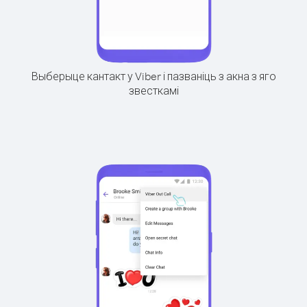
Выберыце кантакт у Viber і пазваніць з акна з яго
звесткамі