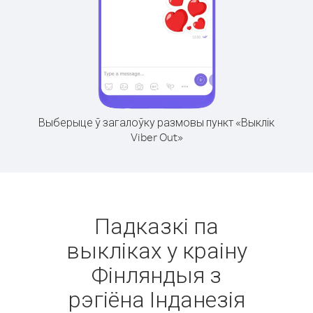
Выберыце ў загалоўку размовы пункт «Выклік
Viber Out»
Падказкі па
выкліках у краіну
Фінляндыя з
рэгіёна Інданезія