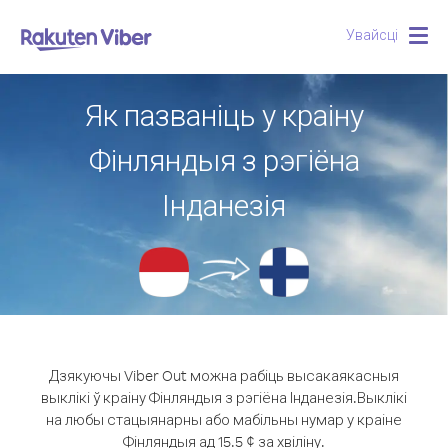
Увайсці
Togg
navig
Як пазваніць у краіну
Фінляндыя з рэгіёна
Інданезія
Дзякуючы Viber Out можна рабіць высакаякасныя
выклікі ў краіну Фінляндыя з рэгіёна Інданезія.
Выклікі
на любы стацыянарны або мабільны нумар у краіне
Фінляндыя ад 15.5 ¢ за хвіліну.