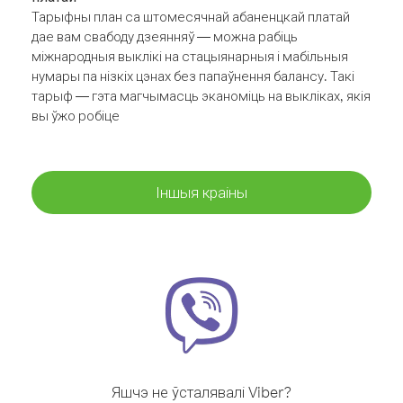
Тарыфны план са штомесячнай абаненцкай платай
дае вам свабоду дзеянняў — можна рабіць
міжнародныя выклікі на стацыянарныя і мабільныя
нумары па нізкіх цэнах без папаўнення балансу. Такі
тарыф — гэта магчымасць эканоміць на выкліках, якія
вы ўжо робіце
Іншыя краіны
Яшчэ не ўсталявалі Viber?