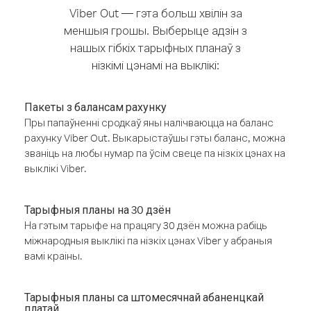
Viber Out — гэта больш хвілін за
меншыя грошы. Выберыце адзін з
нашых гібкіх тарыфных планаў з
нізкімі цэнамі на выклікі:
Пакеты з балансам рахунку
Пры папаўненні сродкаў яны налічваюцца на баланс
рахунку Viber Out. Выкарыстаўшы гэты баланс, можна
званіць на любы нумар па ўсім свеце па нізкіх цэнах на
выклікі Viber.
Тарыфныя планы на 30 дзён
На гэтым тарыфе на працягу 30 дзён можна рабіць
міжнародныя выклікі па нізкіх цэнах Viber у абраныя
вамі краіны.
Тарыфныя планы са штомесячнай абаненцкай
платай