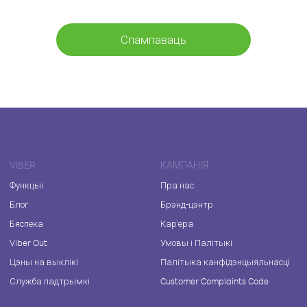
Спампаваць
VIBER
КАМПАНІЯ
Функцыі
Пра нас
Блог
Брэнд-цэнтр
Бяспека
Кар'ера
Viber Out
Умовы і Палітыкі
Цэны на выклікі
Палітыка канфідэнцыяльнасці
Служба падтрымкі
Customer Complaints Code