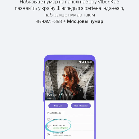
Набярыце нумар на панэлі набору Viber.
Каб
пазваніць у краіну Фінляндыя з рэгіёна Інданезія,
набірайце нумар такім
чынам:
+
+
358
Мясцовы нумар