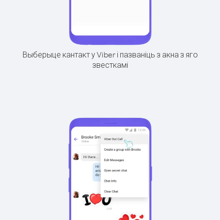
Выберыце кантакт у Viber і пазваніць з акна з яго
звесткамі