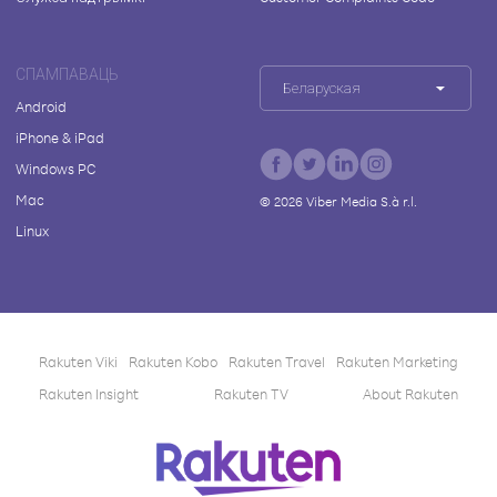
СПАМПАВАЦЬ
Беларуская
Android
iPhone & iPad
Windows PC
Mac
©
2026
Viber Media S.à r.l.
Linux
Rakuten Viki
Rakuten Kobo
Rakuten Travel
Rakuten Marketing
Rakuten Insight
Rakuten TV
About Rakuten