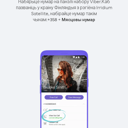
Набярыце нумар на панэлі набору Viber.
Каб
пазваніць у краіну Фінляндыя з рэгіёна Irridium
Satellite, набірайце нумар такім
чынам:
+
+
358
Мясцовы нумар