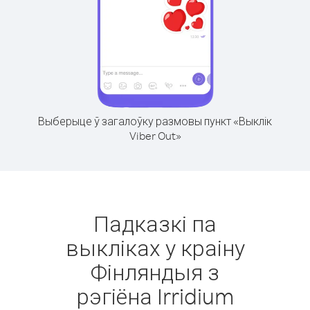
Выберыце ў загалоўку размовы пункт «Выклік
Viber Out»
Падказкі па
выкліках у краіну
Фінляндыя з
рэгіёна Irridium