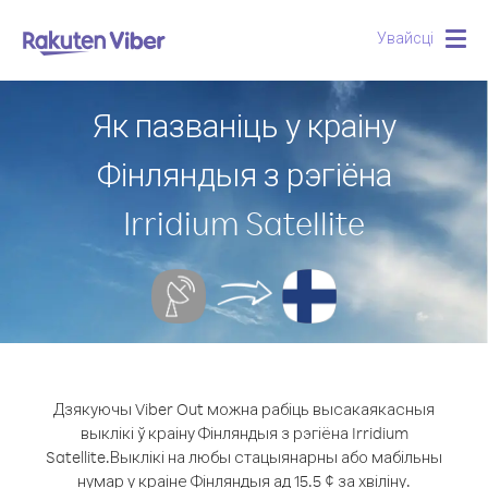
Увайсці
Togg
navig
Як пазваніць у краіну
Фінляндыя з рэгіёна
Irridium Satellite
Дзякуючы Viber Out можна рабіць высакаякасныя
выклікі ў краіну Фінляндыя з рэгіёна Irridium
Satellite.
Выклікі на любы стацыянарны або мабільны
нумар у краіне Фінляндыя ад 15.5 ¢ за хвіліну.