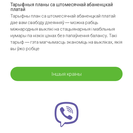
Тарыфныя планы са штомесячнай абаненцкай
платай
Тарыфны план са штомесячнай абаненцкай платай
дае вам свабоду дзеянняў — можна рабіць
міжнародныя выклікі на стацыянарныя і мабільныя
нумары па нізкіх цэнах без папаўнення балансу. Такі
тарыф — гэта магчымасць эканоміць на выкліках, якія
вы ўжо робіце
Іншыя краіны