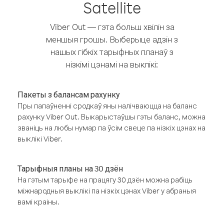
Satellite
Viber Out — гэта больш хвілін за
меншыя грошы. Выберыце адзін з
нашых гібкіх тарыфных планаў з
нізкімі цэнамі на выклікі:
Пакеты з балансам рахунку
Пры папаўненні сродкаў яны налічваюцца на баланс
рахунку Viber Out. Выкарыстаўшы гэты баланс, можна
званіць на любы нумар па ўсім свеце па нізкіх цэнах на
выклікі Viber.
Тарыфныя планы на 30 дзён
На гэтым тарыфе на працягу 30 дзён можна рабіць
міжнародныя выклікі па нізкіх цэнах Viber у абраныя
вамі краіны.