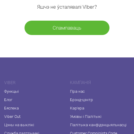
Яшчэ не ўсталявалі Viber?
Спампаваць
VIBER
КАМПАНІЯ
Функцыі
Пра нас
Блог
Брэнд-цэнтр
Бяспека
Кар'ера
Viber Out
Умовы і Палітыкі
Цэны на выклікі
Палітыка канфідэнцыяльнасці
Служба падтрымкі
Customer Complaints Code