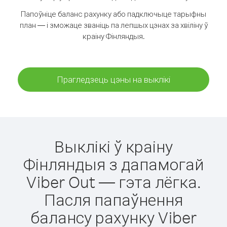
Папоўніце баланс рахунку або падключыце тарыфны
план — і зможаце званіць па лепшых цэнах за хвіліну ў
краіну Фінляндыя.
Прагледзець цэны на выклікі
Выклікі ў краіну
Фінляндыя з дапамогай
Viber Out — гэта лёгка.
Пасля папаўнення
балансу рахунку Viber