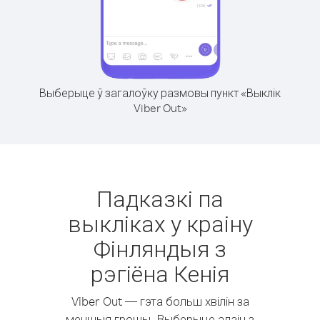
Выберыце ў загалоўку размовы пункт «Выклік
Viber Out»
Падказкі па
выкліках у краіну
Фінляндыя з
рэгіёна Кенія
Viber Out — гэта больш хвілін за
меншыя грошы. Выберыце адзін з