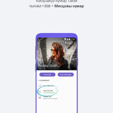
набірайце нумар такім
чынам:
+
+
358
Мясцовы нумар