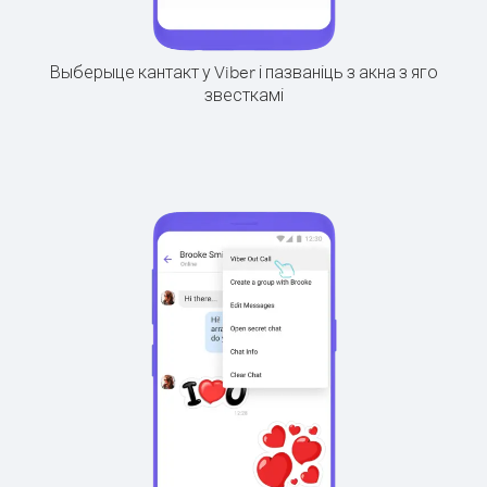
Выберыце кантакт у Viber і пазваніць з акна з яго
звесткамі