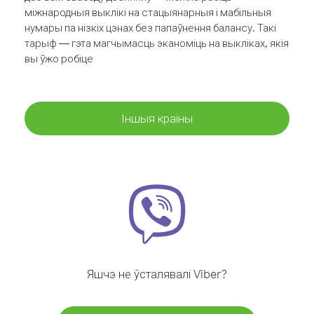
міжнародныя выклікі на стацыянарныя і мабільныя
нумары па нізкіх цэнах без папаўнення балансу. Такі
тарыф — гэта магчымасць эканоміць на выкліках, якія
вы ўжо робіце
Іншыя краіны
Яшчэ не ўсталявалі Viber?