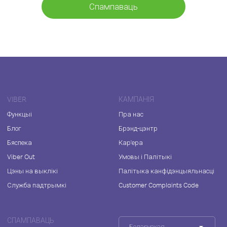
Спампаваць
VIBER
КАМПАНІЯ
Функцыі
Пра нас
Блог
Брэнд-цэнтр
Бяспека
Кар'ера
Viber Out
Умовы і Палітыкі
Цэны на выклікі
Палітыка канфідэнцыяльнасці
Служба падтрымкі
Customer Complaints Code
СПАМПАВАЦЬ
Беларуская