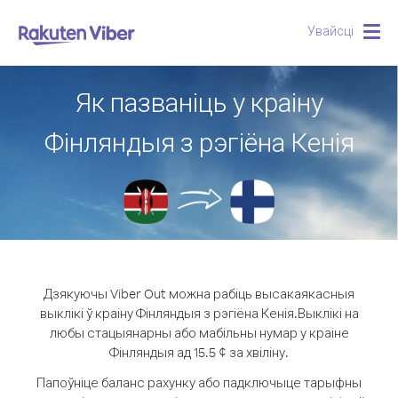
Увайсці
Togg
navig
Як пазваніць у краіну
Фінляндыя з рэгіёна Кенія
Дзякуючы Viber Out можна рабіць высакаякасныя
выклікі ў краіну Фінляндыя з рэгіёна Кенія.
Выклікі на
любы стацыянарны або мабільны нумар у краіне
Фінляндыя ад 15.5 ¢ за хвіліну.
Папоўніце баланс рахунку або падключыце тарыфны