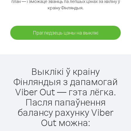
план — і зможаце званіць па лепшых цэнах за хвіліну ў
краіну Фінляндыя.
Прагледзець цэны на выклікі
Выклікі ў краіну
Фінляндыя з дапамогай
Viber Out — гэта лёгка.
Пасля папаўнення
балансу рахунку Viber
Out можна: