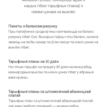
нашых гібкіх тарыфных планаў з
нізкімі цэнамі на выклікі:
Пакеты з балансам рахунку
Пры папаўненні сродкаў яны налічваюцца на баланс
рахунку Viber Out. Выкарыстаўшы гэты баланс, можна
званіць на любы нумар па ўсім свеце па нізкіх цэнах на
выклікі Viber.
Тарыфныя планы на 30 дзён
На гэтым тарыфе на працягу 30 дзён можна рабіць
міжнародныя выклікі па нізкіх цэнах Viber у абраныя
вамі краіны.
Тарыфныя планы са штомесячнай абаненцкай
платай
Тарыфны план са штомесячнай абаненцкай платай
дае вам свабоду дзеянняў — можна рабіць