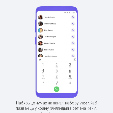
Набярыце нумар на панэлі набору Viber.
Каб
пазваніць у краіну Фінляндыя з рэгіёна Кенія,