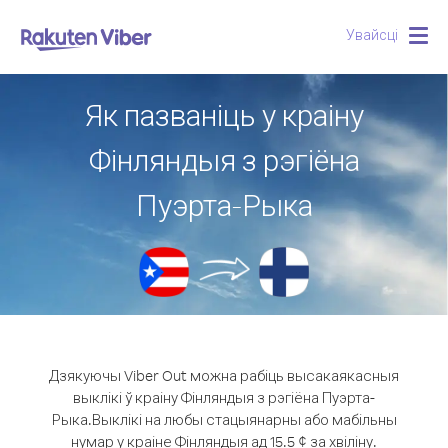
Увайсці
Togg
navig
Як пазваніць у краіну
Фінляндыя з рэгіёна
Пуэрта-Рыка
Дзякуючы Viber Out можна рабіць высакаякасныя
выклікі ў краіну Фінляндыя з рэгіёна Пуэрта-
Рыка.
Выклікі на любы стацыянарны або мабільны
нумар у краіне Фінляндыя ад 15.5 ¢ за хвіліну.