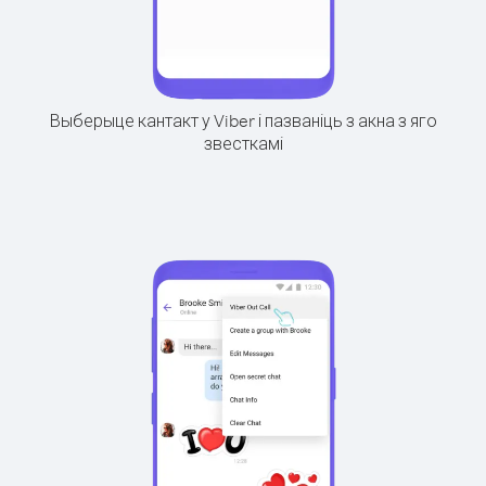
Выберыце кантакт у Viber і пазваніць з акна з яго
звесткамі