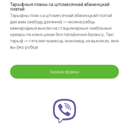
Тарыфныя планы са штомесячнай абаненцкай
платай
Тарыфны план са штомесячнай абаненцкай платай
дае вам свабоду дзеянняў — можна рабіць
міжнародныя выклікі на стацыянарныя і мабільныя
нумары па нізкіх цэнах без папаўнення балансу. Такі
тарыф — гэта магчымасць эканоміць на выкліках, якія
вы ўжо робіце
Іншыя краіны