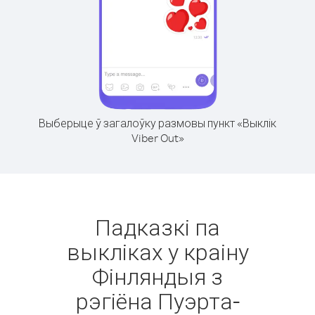
Выберыце ў загалоўку размовы пункт «Выклік
Viber Out»
Падказкі па
выкліках у краіну
Фінляндыя з
рэгіёна Пуэрта-