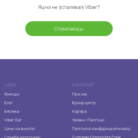
Яшчэ не ўсталявалі Viber?
Спампаваць
VIBER
КАМПАНІЯ
Функцыі
Пра нас
Блог
Брэнд-цэнтр
Бяспека
Кар'ера
Viber Out
Умовы і Палітыкі
Цэны на выклікі
Палітыка канфідэнцыяльнасці
Служба падтрымкі
Customer Complaints Code