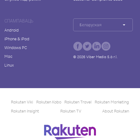
СПАМПАВАЦЬ
Беларуская
Android
iPhone & iPad
Windows PC
Mac
©
2026
Viber Media S.à r.l.
Linux
Rakuten Viki
Rakuten Kobo
Rakuten Travel
Rakuten Marketing
Rakuten Insight
Rakuten TV
About Rakuten