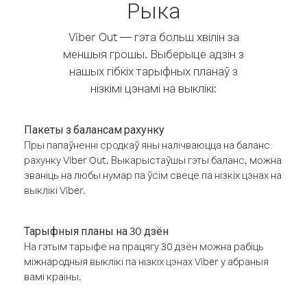
Рыка
Viber Out — гэта больш хвілін за
меншыя грошы. Выберыце адзін з
нашых гібкіх тарыфных планаў з
нізкімі цэнамі на выклікі:
Пакеты з балансам рахунку
Пры папаўненні сродкаў яны налічваюцца на баланс
рахунку Viber Out. Выкарыстаўшы гэты баланс, можна
званіць на любы нумар па ўсім свеце па нізкіх цэнах на
выклікі Viber.
Тарыфныя планы на 30 дзён
На гэтым тарыфе на працягу 30 дзён можна рабіць
міжнародныя выклікі па нізкіх цэнах Viber у абраныя
вамі краіны.