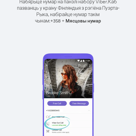
Набярыце нумар на панэлі набору Viber.
Каб
пазваніць у краіну Фінляндыя з рэгіёна Пуэрта-
Рыка, набірайце нумар такім
чынам:
+
+
358
Мясцовы нумар