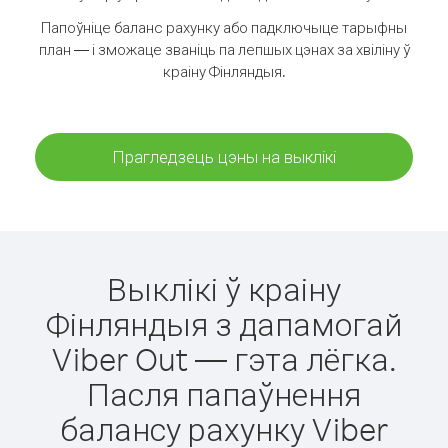
Папоўніце баланс рахунку або падключыце тарыфны
план — і зможаце званіць па лепшых цэнах за хвіліну ў
краіну Фінляндыя.
Прагледзець цэны на выклікі
Выклікі ў краіну
Фінляндыя з дапамогай
Viber Out — гэта лёгка.
Пасля папаўнення
балансу рахунку Viber