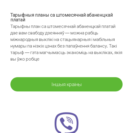
Тарыфныя планы са штомесячнай абаненцкай
платай
Тарыфны план са штомесячнай абаненцкай платай
дае вам свабоду дзеянняў — можна рабіць
міжнародныя выклікі на стацыянарныя і мабільныя
нумары па нізкіх цэнах без папаўнення балансу. Такі
тарыф — гэта магчымасць эканоміць на выкліках, якія
вы ўжо робіце
Іншыя краіны