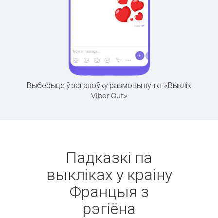
Выберыце ў загалоўку размовы пункт «Выклік
Viber Out»
Падказкі па
выкліках у краіну
Францыя з
рэгіёна