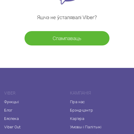
Яшчэ не ўсталявалі Viber?
Спампаваць
VIBER
КАМПАНІЯ
Функцыі
Пра нас
Блог
Брэнд-цэнтр
Бяспека
Кар'ера
Viber Out
Умовы і Палітыкі