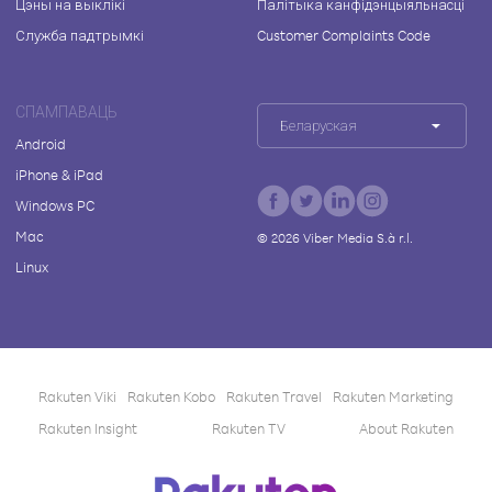
Цэны на выклікі
Палітыка канфідэнцыяльнасці
Служба падтрымкі
Customer Complaints Code
СПАМПАВАЦЬ
Беларуская
Android
iPhone & iPad
Windows PC
Mac
©
2026
Viber Media S.à r.l.
Linux
Rakuten Viki
Rakuten Kobo
Rakuten Travel
Rakuten Marketing
Rakuten Insight
Rakuten TV
About Rakuten