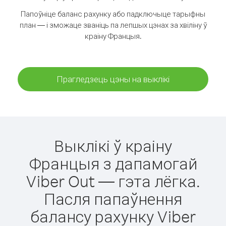
Папоўніце баланс рахунку або падключыце тарыфны
план — і зможаце званіць па лепшых цэнах за хвіліну ў
краіну Францыя.
Прагледзець цэны на выклікі
Выклікі ў краіну
Францыя з дапамогай
Viber Out — гэта лёгка.
Пасля папаўнення
балансу рахунку Viber