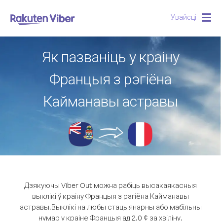
Увайсці
Togg
navig
Як пазваніць у краіну
Францыя з рэгіёна
Кайманавы астравы
Дзякуючы Viber Out можна рабіць высакаякасныя
выклікі ў краіну Францыя з рэгіёна Кайманавы
астравы.
Выклікі на любы стацыянарны або мабільны
нумар у краіне Францыя ад 2.0 ¢ за хвіліну.