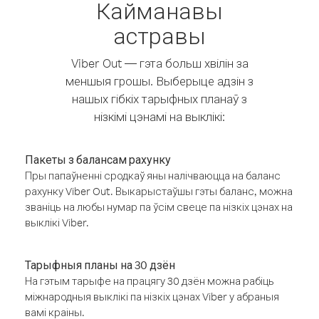
Кайманавы
астравы
Viber Out — гэта больш хвілін за
меншыя грошы. Выберыце адзін з
нашых гібкіх тарыфных планаў з
нізкімі цэнамі на выклікі:
Пакеты з балансам рахунку
Пры папаўненні сродкаў яны налічваюцца на баланс
рахунку Viber Out. Выкарыстаўшы гэты баланс, можна
званіць на любы нумар па ўсім свеце па нізкіх цэнах на
выклікі Viber.
Тарыфныя планы на 30 дзён
На гэтым тарыфе на працягу 30 дзён можна рабіць
міжнародныя выклікі па нізкіх цэнах Viber у абраныя
вамі краіны.