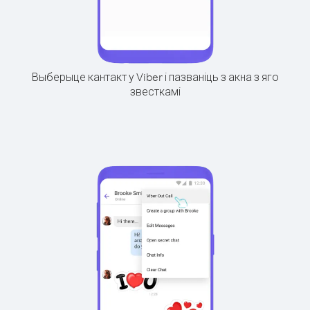
Выберыце кантакт у Viber і пазваніць з акна з яго
звесткамі