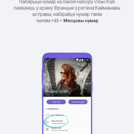
Набярыце нумар на панэлі набору Viber.
Каб
пазваніць у краіну Францыя з рэгіёна Кайманавы
астравы, набірайце нумар такім
чынам:
+
+
33
Мясцовы нумар