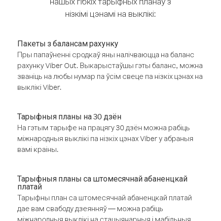
нашых гібкіх тарыфных планаў з
нізкімі цэнамі на выклікі:
Пакеты з балансам рахунку
Пры папаўненні сродкаў яны налічваюцца на баланс
рахунку Viber Out. Выкарыстаўшы гэты баланс, можна
званіць на любы нумар па ўсім свеце па нізкіх цэнах на
выклікі Viber.
Тарыфныя планы на 30 дзён
На гэтым тарыфе на працягу 30 дзён можна рабіць
міжнародныя выклікі па нізкіх цэнах Viber у абраныя
вамі краіны.
Тарыфныя планы са штомесячнай абаненцкай
платай
Тарыфны план са штомесячнай абаненцкай платай
дае вам свабоду дзеянняў — можна рабіць
міжнародныя выклікі на стацыянарныя і мабільныя