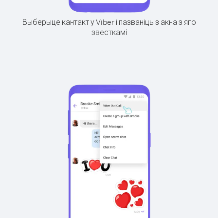
Выберыце кантакт у Viber і пазваніць з акна з яго
звесткамі