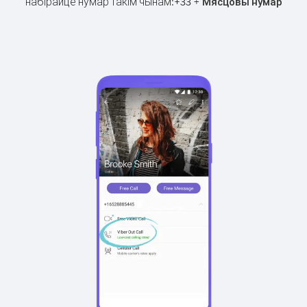
набірайце нумар такім чынам:
+
+
33
Мясцовы нумар