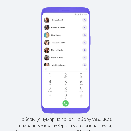
Набярыце нумар на панэлі набору Viber.
Каб
пазваніць у краіну Францыя з рэгіёна Грузія,