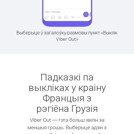
Выберыце ў загалоўку размовы пункт «Выклік
Viber Out»
Падказкі па
выкліках у краіну
Францыя з
рэгіёна Грузія
Viber Out — гэта больш хвілін за
меншыя грошы. Выберыце адзін з