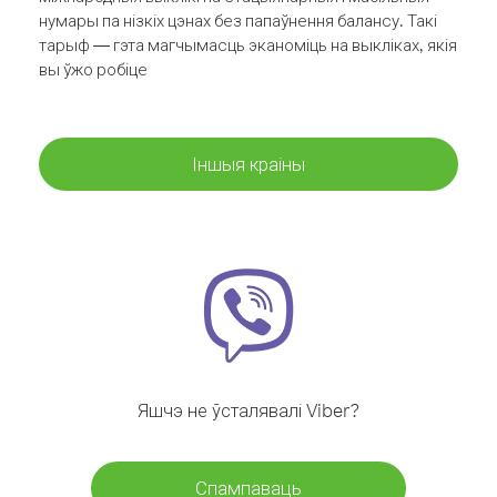
нумары па нізкіх цэнах без папаўнення балансу. Такі
тарыф — гэта магчымасць эканоміць на выкліках, якія
вы ўжо робіце
Іншыя краіны
Яшчэ не ўсталявалі Viber?
Спампаваць