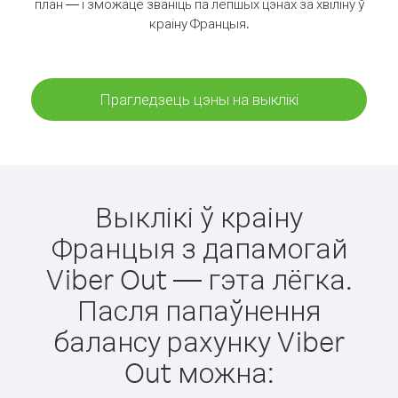
план — і зможаце званіць па лепшых цэнах за хвіліну ў
краіну Францыя.
Прагледзець цэны на выклікі
Выклікі ў краіну
Францыя з дапамогай
Viber Out — гэта лёгка.
Пасля папаўнення
балансу рахунку Viber
Out можна: