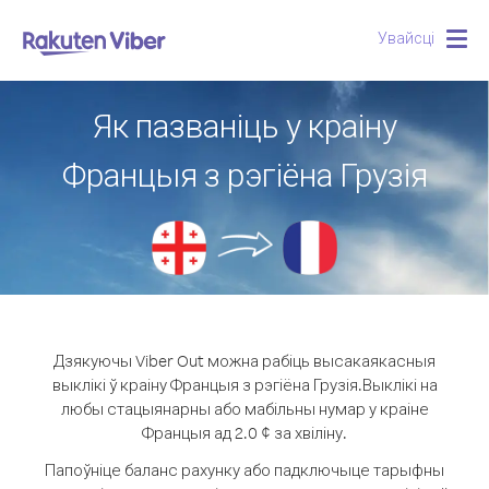
Увайсці
Togg
navig
Як пазваніць у краіну
Францыя з рэгіёна Грузія
Дзякуючы Viber Out можна рабіць высакаякасныя
выклікі ў краіну Францыя з рэгіёна Грузія.
Выклікі на
любы стацыянарны або мабільны нумар у краіне
Францыя ад 2.0 ¢ за хвіліну.
Папоўніце баланс рахунку або падключыце тарыфны