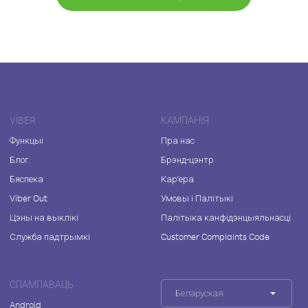
VIBER
КАМПАНІЯ
Функцыі
Пра нас
Блог
Брэнд-цэнтр
Бяспека
Кар'ера
Viber Out
Умовы і Палітыкі
Цэны на выклікі
Палітыка канфідэнцыяльнасці
Служба падтрымкі
Customer Complaints Code
СПАМПАВАЦЬ
Беларуская
Android