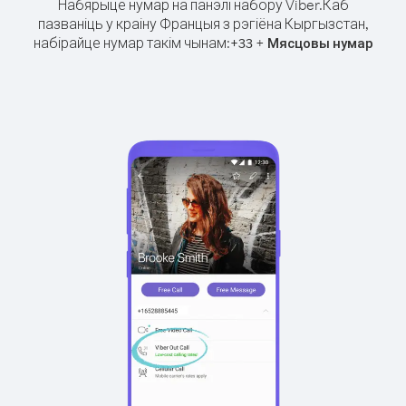
Набярыце нумар на панэлі набору Viber.
Каб
пазваніць у краіну Францыя з рэгіёна Кыргызстан,
набірайце нумар такім чынам:
+
+
33
Мясцовы нумар