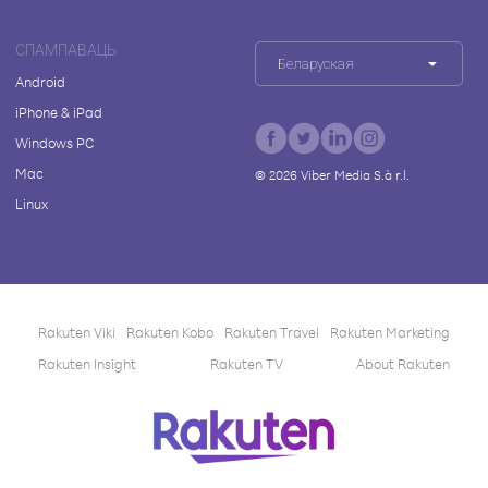
СПАМПАВАЦЬ
Беларуская
Android
iPhone & iPad
Windows PC
Mac
©
2026
Viber Media S.à r.l.
Linux
Rakuten Viki
Rakuten Kobo
Rakuten Travel
Rakuten Marketing
Rakuten Insight
Rakuten TV
About Rakuten