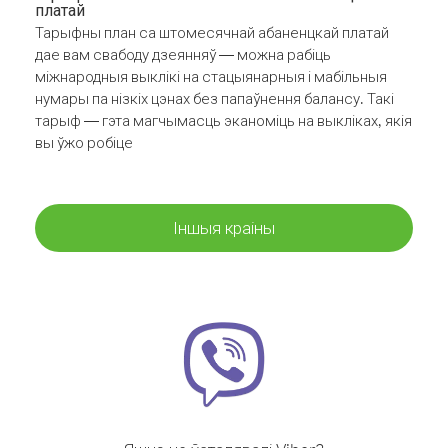
платай
Тарыфны план са штомесячнай абаненцкай платай
дае вам свабоду дзеянняў — можна рабіць
міжнародныя выклікі на стацыянарныя і мабільныя
нумары па нізкіх цэнах без папаўнення балансу. Такі
тарыф — гэта магчымасць эканоміць на выкліках, якія
вы ўжо робіце
Іншыя краіны