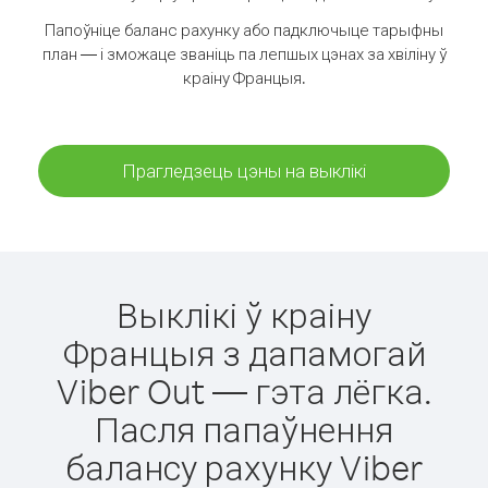
Папоўніце баланс рахунку або падключыце тарыфны
план — і зможаце званіць па лепшых цэнах за хвіліну ў
краіну Францыя.
Прагледзець цэны на выклікі
Выклікі ў краіну
Францыя з дапамогай
Viber Out — гэта лёгка.
Пасля папаўнення
балансу рахунку Viber