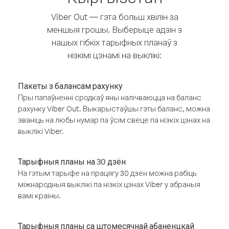
Viber Out — гэта больш хвілін за
меншыя грошы. Выберыце адзін з
нашых гібкіх тарыфных планаў з
нізкімі цэнамі на выклікі:
Пакеты з балансам рахунку
Пры папаўненні сродкаў яны налічваюцца на баланс
рахунку Viber Out. Выкарыстаўшы гэты баланс, можна
званіць на любы нумар па ўсім свеце па нізкіх цэнах на
выклікі Viber.
Тарыфныя планы на 30 дзён
На гэтым тарыфе на працягу 30 дзён можна рабіць
міжнародныя выклікі па нізкіх цэнах Viber у абраныя
вамі краіны.
Тарыфныя планы са штомесячнай абаненцкай