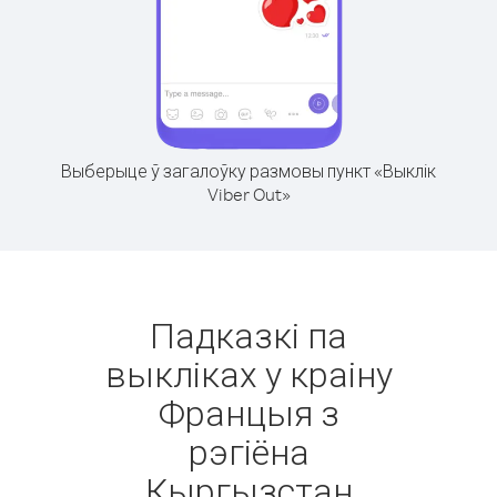
Выберыце ў загалоўку размовы пункт «Выклік
Viber Out»
Падказкі па
выкліках у краіну
Францыя з
рэгіёна
Кыргызстан