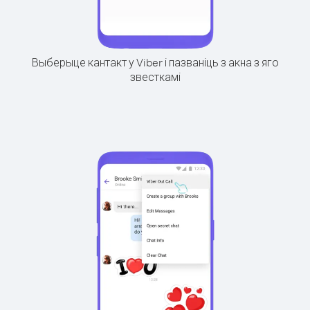
Выберыце кантакт у Viber і пазваніць з акна з яго
звесткамі