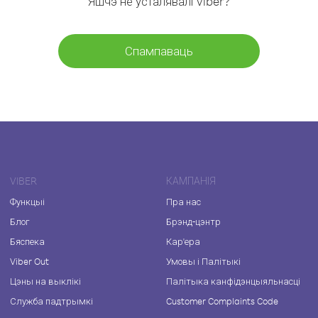
Яшчэ не ўсталявалі Viber?
Спампаваць
VIBER
КАМПАНІЯ
Функцыі
Пра нас
Блог
Брэнд-цэнтр
Бяспека
Кар'ера
Viber Out
Умовы і Палітыкі
Цэны на выклікі
Палітыка канфідэнцыяльнасці
Служба падтрымкі
Customer Complaints Code