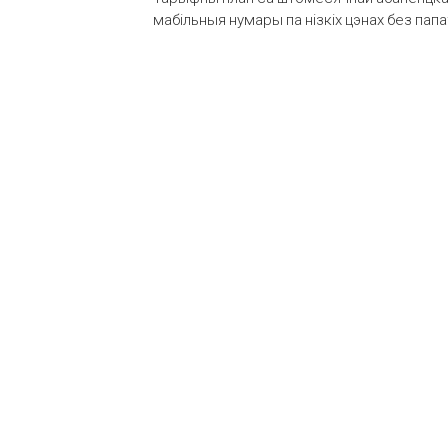
мабільныя нумары па нізкіх цэнах без пап