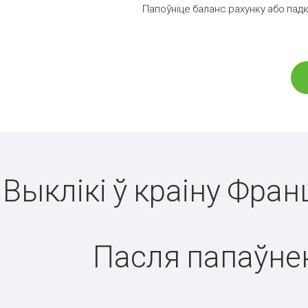
Папоўніце баланс рахунку або падк
Выклікі ў краіну Фран
Пасля папаўнен