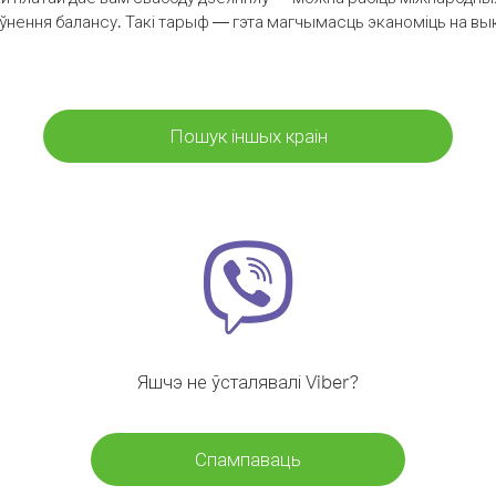
аўнення балансу. Такі тарыф — гэта магчымасць эканоміць на выкл
Пошук іншых краін
Яшчэ не ўсталявалі Viber?
Спампаваць