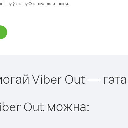
іліну ў краіну Французская Гвінея.
могай Viber Out — гэта
iber Out можна: