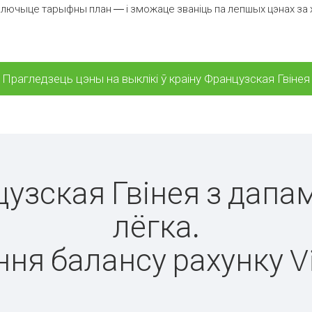
лючыце тарыфны план — і зможаце званіць па лепшых цэнах за хв
Прагледзець цэны на выклікі ў краіну Французская Гвінея
цузская Гвінея з дапа
лёгка.
ня балансу рахунку V