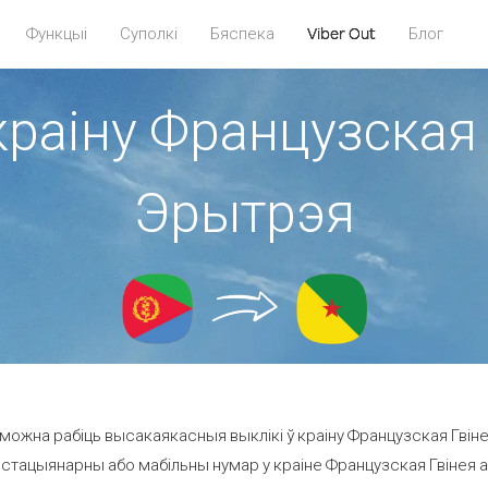
Функцыі
Суполкі
Бяспека
Viber Out
Блог
краіну Французская 
Эрытрэя
можна рабіць высакаякасныя выклікі ў краіну Французская Гвіне
 стацыянарны або мабільны нумар у краіне Французская Гвінея ад 9