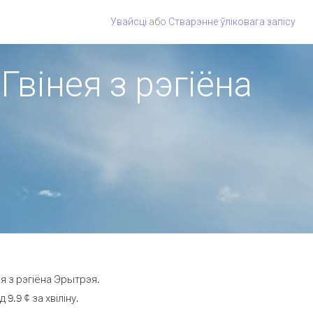
Увайсці
або
Стварэнне ўліковага запісу
Гвінея з рэгіёна
я з рэгіёна Эрытрэя.
.9 ¢ за хвіліну.