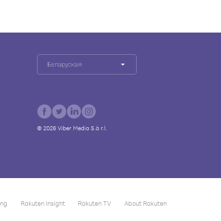
Беларуская
©
2026
Viber Media S.à r.l.
ing
Rakuten Insight
Rakuten TV
About Rakuten