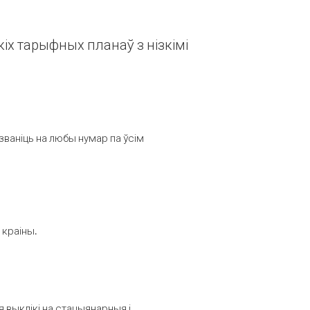
іх тарыфных планаў з нізкімі
званіць на любы нумар па ўсім
 краіны.
выклікі на стацыянарныя і