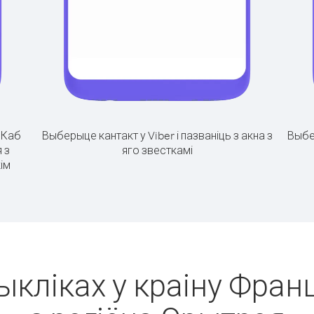
.
Каб
Выберыце кантакт у Viber і пазваніць з акна з
Выбе
 з
яго звесткамі
ім
ыкліках у краіну Фран