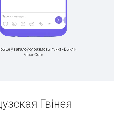
рыце ў загалоўку размовы пункт «Выклік
Viber Out»
цузская Гвінея