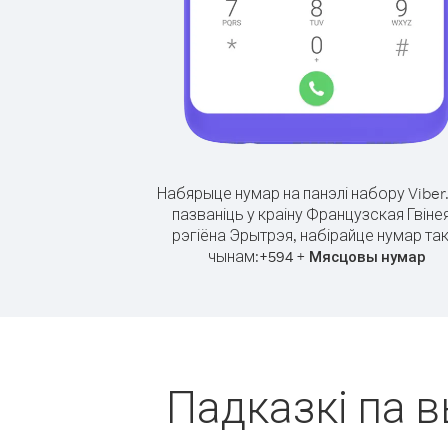
Набярыце нумар на панэлі набору Viber
пазваніць у краіну Французская Гвінея
рэгіёна Эрытрэя, набірайце нумар так
чынам:
+
+
594
Мясцовы нумар
Падказкі па в