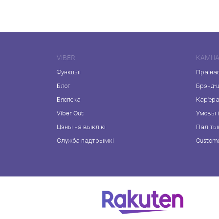
VIBER
КАМПА
Функцыі
Пра на
Блог
Брэнд-
Бяспека
Кар'ер
Viber Out
Умовы і
Цэны на выклікі
Паліты
Служба падтрымкі
Custome