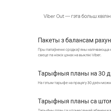
Viber Out — гэта больш хвіл
Пакеты з балансам раху
Пры папаўненні сродкаў яны налічваюцца н
свеце па нізкіх цэнах на выклікі Viber.
Тарыфныя планы на 30 д
На гэтым тарыфе на працягу 30 дзён можна 
Тарыфныя планы са штом
Тарыфны план са штомесячнай абаненцкай