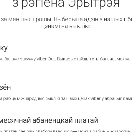
з рэгіёна Эрытрэя
ін за меншыя грошы. Выберыце адзін з нашых гібк
цэнамі на выклікі:
нку
а баланс рахунку Viber Out. Выкарыстаўшы гэты баланс, можна 
зён
рабіць міжнародныя выклікі па нізкіх цэнах Viber у абраныя вамі
есячнай абаненцкай платай
 платай дае вам свабоду дзеянняў — можна рабіць міжнародныя 