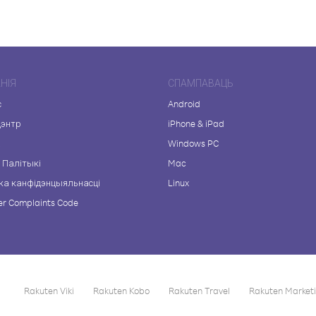
НІЯ
СПАМПАВАЦЬ
с
Android
цэнтр
iPhone & iPad
а
Windows PC
 Палітыкі
Mac
ка канфідэнцыяльнасці
Linux
r Complaints Code
Rakuten Viki
Rakuten Kobo
Rakuten Travel
Rakuten Market