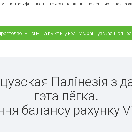
ючыце тарыфны план — і зможаце званіць па лепшых цэнах за хвіл
рагледзець цэны на выклікі ў краіну Французская Палінез
нцузская Палінезія з 
гэта лёгка.
ня балансу рахунку V