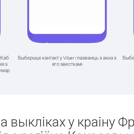
.
Каб
Выберыце кантакт у Viber і пазваніць з акна з
Выбе
ія з
яго звесткамі
нумар
а выкліках у краіну 