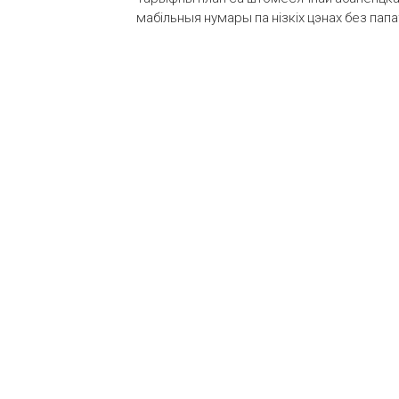
мабільныя нумары па нізкіх цэнах без пап