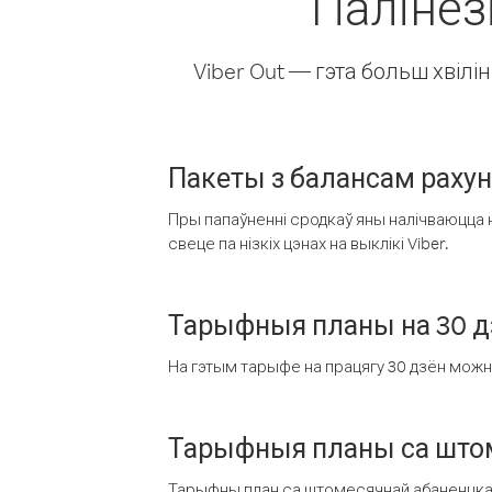
Палінез
Viber Out — гэта больш хвіл
Пакеты з балансам раху
Пры папаўненні сродкаў яны налічваюцца н
свеце па нізкіх цэнах на выклікі Viber.
Тарыфныя планы на 30 д
На гэтым тарыфе на працягу 30 дзён можна 
Тарыфныя планы са штом
Тарыфны план са штомесячнай абаненцкай