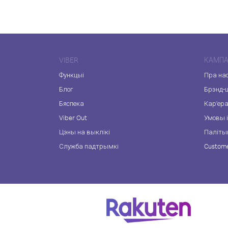
VIBER
КАМПА
Функцыі
Пра на
Блог
Брэнд-
Бяспека
Кар'ер
Viber Out
Умовы і
Цэны на выклікі
Паліты
Служба падтрымкі
Custome