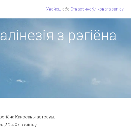
Увайсці
або
Стварэнне ўліковага запісу
лінезія з рэгіёна
 рэгіёна Какосавы астравы.
 30.4 ¢ за хвіліну.