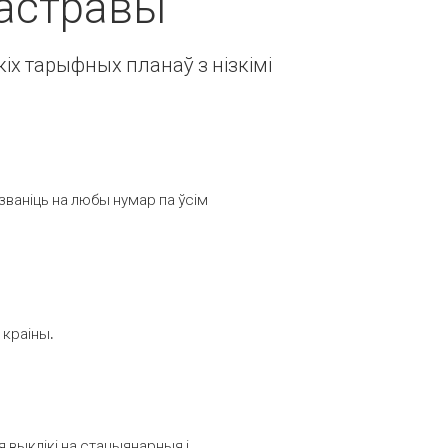
 астравы
іх тарыфных планаў з нізкімі
званіць на любы нумар па ўсім
 краіны.
выклікі на стацыянарныя і