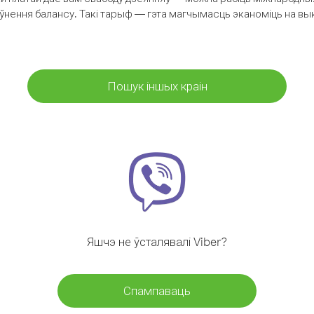
аўнення балансу. Такі тарыф — гэта магчымасць эканоміць на выкл
Пошук іншых краін
Яшчэ не ўсталявалі Viber?
Спампаваць