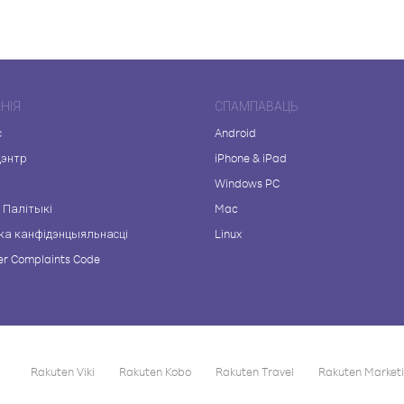
НІЯ
СПАМПАВАЦЬ
с
Android
цэнтр
iPhone & iPad
а
Windows PC
 Палітыкі
Mac
ка канфідэнцыяльнасці
Linux
r Complaints Code
Rakuten Viki
Rakuten Kobo
Rakuten Travel
Rakuten Market