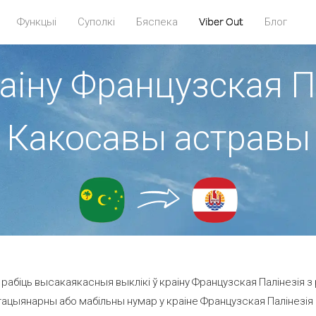
Функцыі
Суполкі
Бяспека
Viber Out
Блог
раіну Французская Па
Какосавы астравы
рабіць высакаякасныя выклікі ў краіну Французская Палінезія з
ацыянарны або мабільны нумар у краіне Французская Палінезія ад