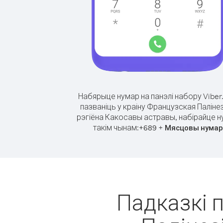
Набярыце нумар на панэлі набору Viber
пазваніць у краіну Французская Палінез
рэгіёна Какосавы астравы, набірайце 
такім чынам:
+
+
689
Мясцовы нумар
Падказкі п