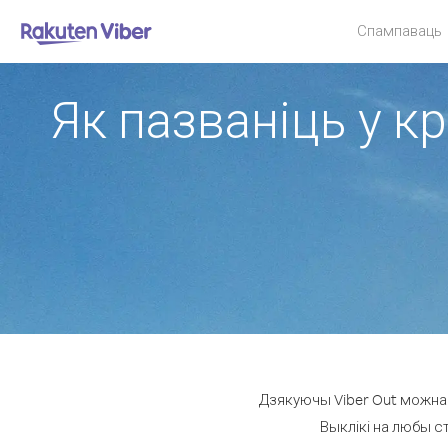
Спампаваць
Як пазваніць у к
Дзякуючы Viber Out можна 
Выклікі на любы ст