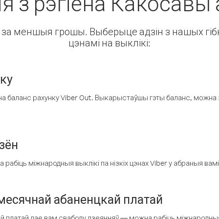
ія з рэгіёна Какосавы
ін за меншыя грошы. Выберыце адзін з нашых гібк
цэнамі на выклікі:
нку
а баланс рахунку Viber Out. Выкарыстаўшы гэты баланс, можна 
зён
рабіць міжнародныя выклікі па нізкіх цэнах Viber у абраныя вамі
есячнай абаненцкай платай
 платай дае вам свабоду дзеянняў — можна рабіць міжнародныя 