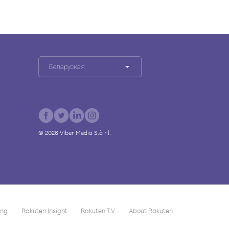
Беларуская
©
2026
Viber Media S.à r.l.
ing
Rakuten Insight
Rakuten TV
About Rakuten