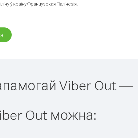
іну ў краіну Французская Палінезія.
ія
дапамогай Viber Out —
iber Out можна: