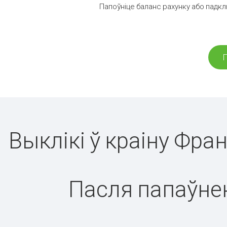
Папоўніце баланс рахунку або падкл
П
Выклікі ў краіну Фра
Пасля папаўнен