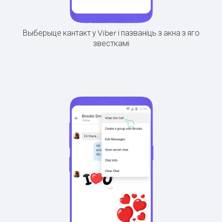
Выберыце кантакт у Viber і пазваніць з акна з яго
звесткамі