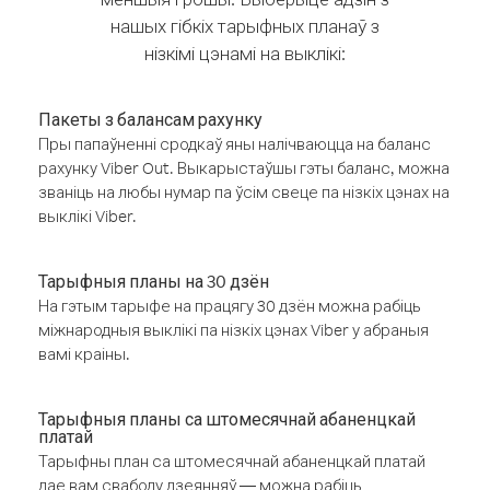
нашых гібкіх тарыфных планаў з
нізкімі цэнамі на выклікі:
Пакеты з балансам рахунку
Пры папаўненні сродкаў яны налічваюцца на баланс
рахунку Viber Out. Выкарыстаўшы гэты баланс, можна
званіць на любы нумар па ўсім свеце па нізкіх цэнах на
выклікі Viber.
Тарыфныя планы на 30 дзён
На гэтым тарыфе на працягу 30 дзён можна рабіць
міжнародныя выклікі па нізкіх цэнах Viber у абраныя
вамі краіны.
Тарыфныя планы са штомесячнай абаненцкай
платай
Тарыфны план са штомесячнай абаненцкай платай
дае вам свабоду дзеянняў — можна рабіць