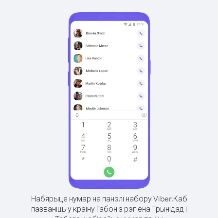
Набярыце нумар на панэлі набору Viber.
Каб
пазваніць у краіну Габон з рэгіёна Трынідад і