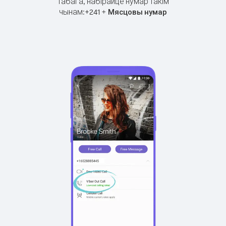
Табага, набірайце нумар такім
чынам:
+
+
241
Мясцовы нумар