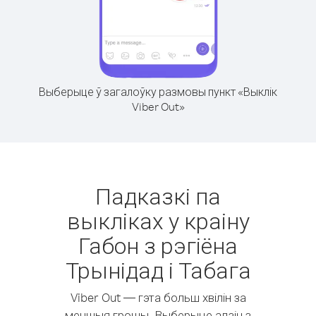
Выберыце ў загалоўку размовы пункт «Выклік
Viber Out»
Падказкі па
выкліках у краіну
Габон з рэгіёна
Трынідад і Табага
Viber Out — гэта больш хвілін за
меншыя грошы. Выберыце адзін з