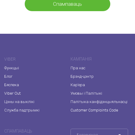
Спампаваць
VIBER
КАМПАНІЯ
Функцыі
Пра нас
Блог
Брэнд-цэнтр
Бяспека
Кар'ера
Viber Out
Умовы і Палітыкі
Цэны на выклікі
Палітыка канфідэнцыяльнасці
Служба падтрымкі
Customer Complaints Code
СПАМПАВАЦЬ
Беларуская