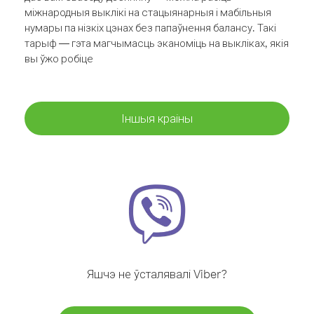
міжнародныя выклікі на стацыянарныя і мабільныя
нумары па нізкіх цэнах без папаўнення балансу. Такі
тарыф — гэта магчымасць эканоміць на выкліках, якія
вы ўжо робіце
Іншыя краіны
Яшчэ не ўсталявалі Viber?