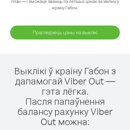
план — і зможаце званіць па лепшых цэнах за хвіліну ў
краіну Габон.
Прагледзець цэны на выклікі
Выклікі ў краіну Габон з
дапамогай Viber Out —
гэта лёгка.
Пасля папаўнення
балансу рахунку Viber
Out можна: