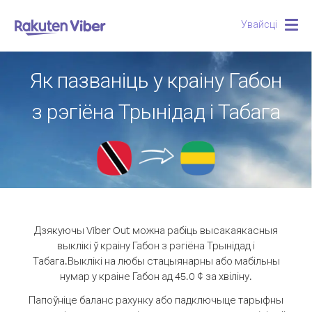
Увайсці
Togg
navig
Як пазваніць у краіну Габон
з рэгіёна Трынідад і Табага
Дзякуючы Viber Out можна рабіць высакаякасныя
выклікі ў краіну Габон з рэгіёна Трынідад і
Табага.
Выклікі на любы стацыянарны або мабільны
нумар у краіне Габон ад 45.0 ¢ за хвіліну.
Папоўніце баланс рахунку або падключыце тарыфны