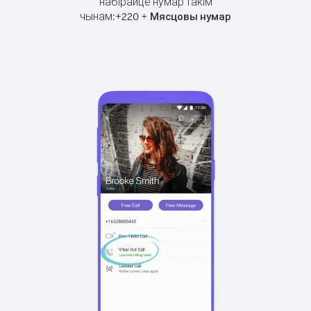
набірайце нумар такім
чынам:
+
+
220
Мясцовы нумар