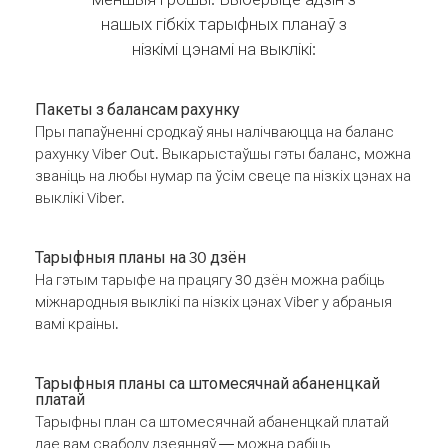
нашых гібкіх тарыфных планаў з
нізкімі цэнамі на выклікі:
Пакеты з балансам рахунку
Пры папаўненні сродкаў яны налічваюцца на баланс
рахунку Viber Out. Выкарыстаўшы гэты баланс, можна
званіць на любы нумар па ўсім свеце па нізкіх цэнах на
выклікі Viber.
Тарыфныя планы на 30 дзён
На гэтым тарыфе на працягу 30 дзён можна рабіць
міжнародныя выклікі па нізкіх цэнах Viber у абраныя
вамі краіны.
Тарыфныя планы са штомесячнай абаненцкай
платай
Тарыфны план са штомесячнай абаненцкай платай
дае вам свабоду дзеянняў — можна рабіць