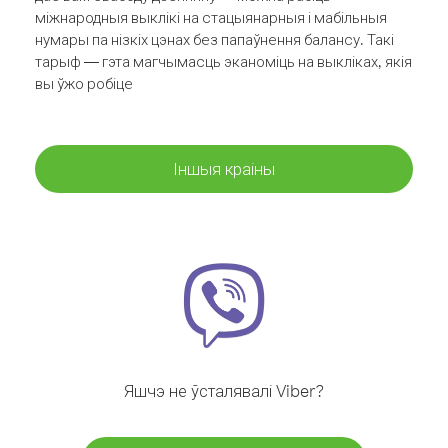
міжнародныя выклікі на стацыянарныя і мабільныя
нумары па нізкіх цэнах без папаўнення балансу. Такі
тарыф — гэта магчымасць эканоміць на выкліках, якія
вы ўжо робіце
Іншыя краіны
Яшчэ не ўсталявалі Viber?