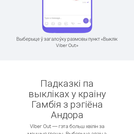
Выберыце ў загалоўку размовы пункт «Выклік
Viber Out»
Падказкі па
выкліках у краіну
Гамбія з рэгіёна
Андора
Viber Out — гэта больш хвілін за
меншыя грошы. Выберыце адзін з