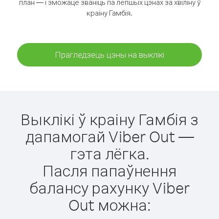
план — і зможаце званіць па лепшых цэнах за хвіліну ў
краіну Гамбія.
Прагледзець цэны на выклікі
Выклікі ў краіну Гамбія з
дапамогай Viber Out —
гэта лёгка.
Пасля папаўнення
балансу рахунку Viber
Out можна: