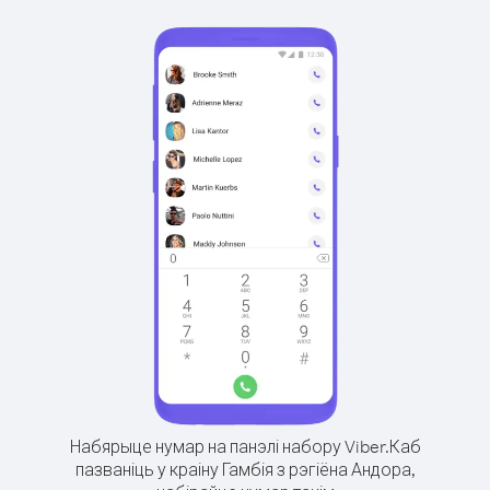
Набярыце нумар на панэлі набору Viber.
Каб
пазваніць у краіну Гамбія з рэгіёна Андора,