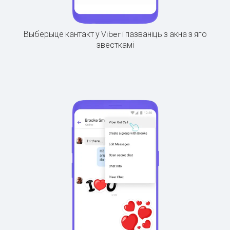
Выберыце кантакт у Viber і пазваніць з акна з яго
звесткамі