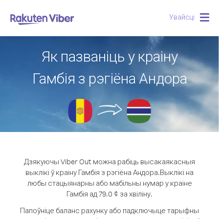
Увайсці
Togg
navig
Як пазваніць у краіну
Гамбія з рэгіёна Андора
Дзякуючы Viber Out можна рабіць высакаякасныя
выклікі ў краіну Гамбія з рэгіёна Андора.
Выклікі на
любы стацыянарны або мабільны нумар у краіне
Гамбія ад 79.0 ¢ за хвіліну.
Папоўніце баланс рахунку або падключыце тарыфны