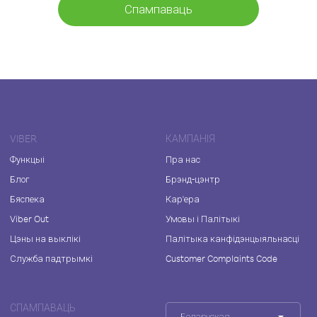
Спампаваць
VIBER
КАМПАНІЯ
Функцыі
Пра нас
Блог
Брэнд-цэнтр
Бяспека
Кар'ера
Viber Out
Умовы і Палітыкі
Цэны на выклікі
Палітыка канфідэнцыяльнасці
Служба падтрымкі
Customer Complaints Code
СПАМПАВАЦЬ
Беларуская