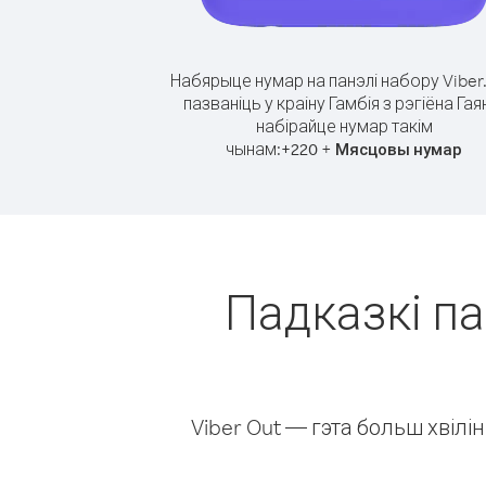
Набярыце нумар на панэлі набору Viber
пазваніць у краіну Гамбія з рэгіёна Гая
набірайце нумар такім
чынам:
+
+
220
Мясцовы нумар
Падказкі па
Viber Out — гэта больш хвіл