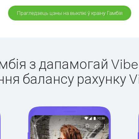
Прагледзець цэны на выклікі ў краіну Гамбія
амбія з дапамогай Vibe
ня балансу рахунку V