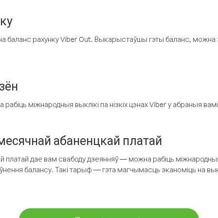
нку
а баланс рахунку Viber Out. Выкарыстаўшы гэты баланс, можна 
зён
рабіць міжнародныя выклікі па нізкіх цэнах Viber у абраныя вамі
есячнай абаненцкай платай
 платай дае вам свабоду дзеянняў — можна рабіць міжнародныя 
аўнення балансу. Такі тарыф — гэта магчымасць эканоміць на выкл