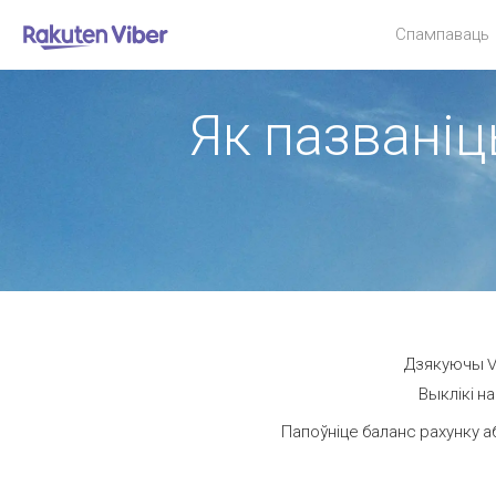
Спампаваць
Як пазваніць
Дзякуючы Vi
Выклікі на
Папоўніце баланс рахунку а