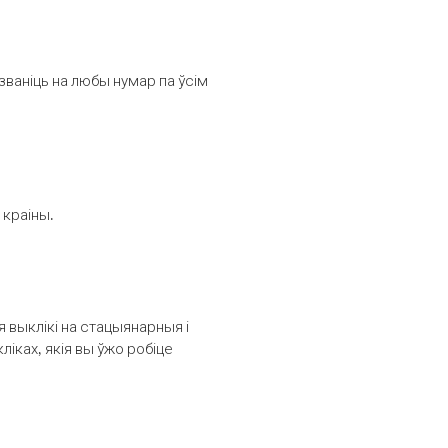
званіць на любы нумар па ўсім
 краіны.
выклікі на стацыянарныя і
іках, якія вы ўжо робіце