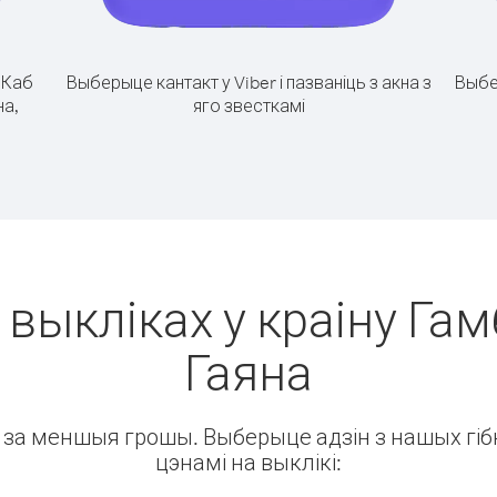
.
Каб
Выберыце кантакт у Viber і пазваніць з акна з
Выбе
на,
яго звесткамі
 выкліках у краіну Гамб
Гаяна
ін за меншыя грошы. Выберыце адзін з нашых гібк
цэнамі на выклікі: