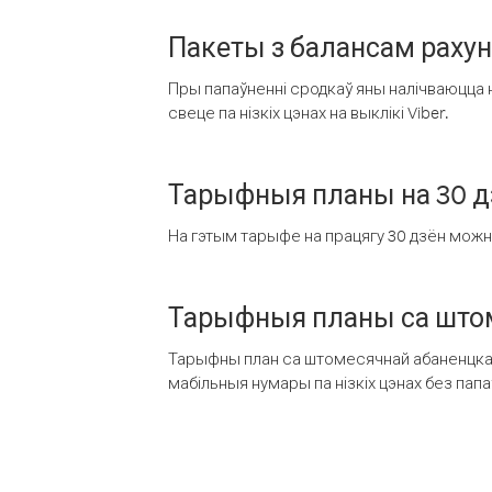
Пакеты з балансам раху
Пры папаўненні сродкаў яны налічваюцца н
свеце па нізкіх цэнах на выклікі Viber.
Тарыфныя планы на 30 д
На гэтым тарыфе на працягу 30 дзён можна 
Тарыфныя планы са штом
Тарыфны план са штомесячнай абаненцкай
мабільныя нумары па нізкіх цэнах без пап