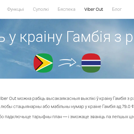
Функцыі
Суполкі
Бяспека
Viber Out
Блог
 у краіну Гамбія з 
ber Out можна рабіць высакаякасныя выклікі ў краіну Гамбія з рэ
 любы стацыянарны або мабільны нумар у краіне Гамбія ад 79.0 ¢ з
бо падключыце тарыфны план — і зможаце званіць па лепшых цэнах 