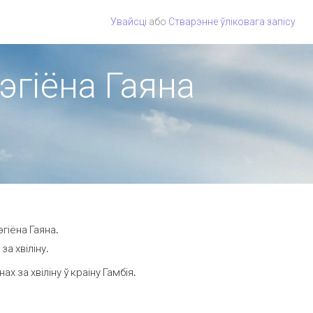
Увайсці
або
Стварэнне ўліковага запісу
рэгіёна Гаяна
гіёна Гаяна.
а хвіліну.
за хвіліну ў краіну Гамбія.