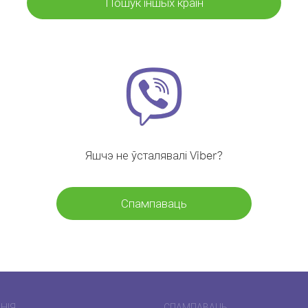
Пошук іншых краін
Яшчэ не ўсталявалі Viber?
Спампаваць
НІЯ
СПАМПАВАЦЬ