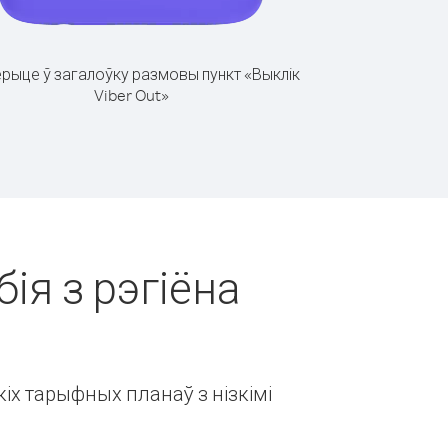
рыце ў загалоўку размовы пункт «Выклік
Viber Out»
ія з рэгіёна
іх тарыфных планаў з нізкімі