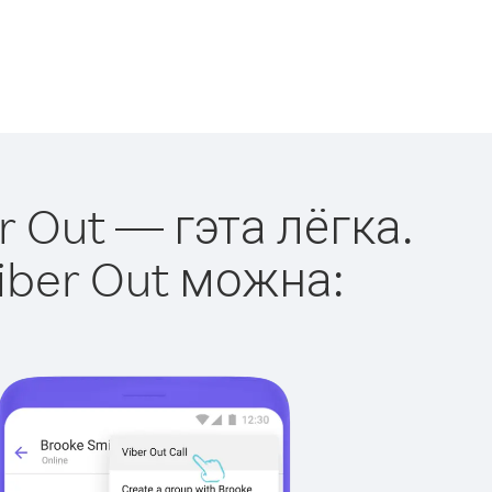
r Out — гэта лёгка.
iber Out можна: