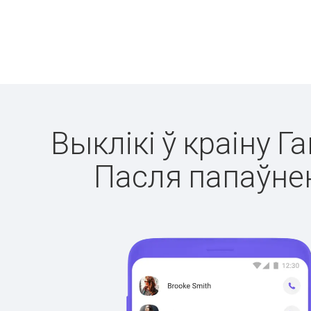
Выклікі ў краіну Г
Пасля папаўнен