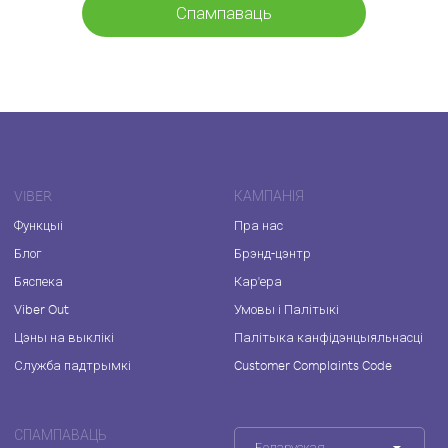
Спампаваць
VIBER
КАМПАНІЯ
Функцыі
Пра нас
Блог
Брэнд-цэнтр
Бяспека
Кар'ера
Viber Out
Умовы і Палітыкі
Цэны на выклікі
Палітыка канфідэнцыяльнасці
Служба падтрымкі
Customer Complaints Code
СПАМПАВАЦЬ
Беларуская