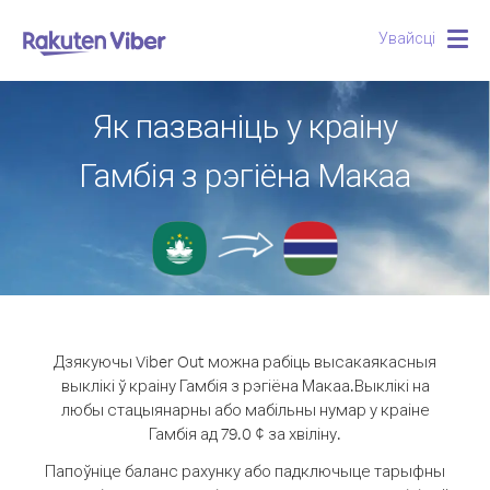
Увайсці
Togg
navig
Як пазваніць у краіну
Гамбія з рэгіёна Макаа
Дзякуючы Viber Out можна рабіць высакаякасныя
выклікі ў краіну Гамбія з рэгіёна Макаа.
Выклікі на
любы стацыянарны або мабільны нумар у краіне
Гамбія ад 79.0 ¢ за хвіліну.
Папоўніце баланс рахунку або падключыце тарыфны