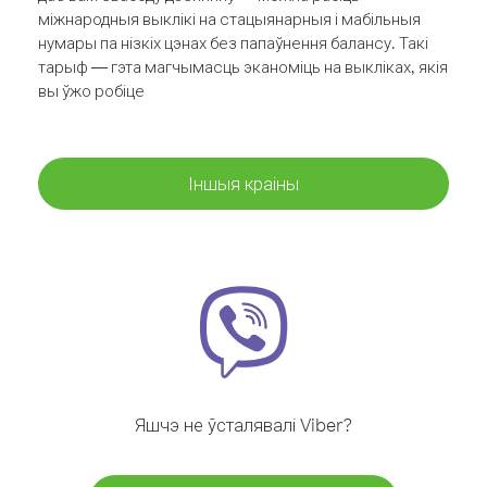
міжнародныя выклікі на стацыянарныя і мабільныя
нумары па нізкіх цэнах без папаўнення балансу. Такі
тарыф — гэта магчымасць эканоміць на выкліках, якія
вы ўжо робіце
Іншыя краіны
Яшчэ не ўсталявалі Viber?