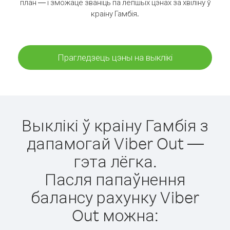
план — і зможаце званіць па лепшых цэнах за хвіліну ў
краіну Гамбія.
Прагледзець цэны на выклікі
Выклікі ў краіну Гамбія з
дапамогай Viber Out —
гэта лёгка.
Пасля папаўнення
балансу рахунку Viber
Out можна: