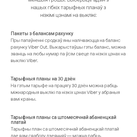
нашых гібкіх тарыфных планаў з
нізкімі цэнамі на выклікі:
Пакеты з балансам рахунку
Пры папаўненні сродкаў яны налічваюцца на баланс
рахунку Viber Out. Выкарыстаўшы гэты баланс, можна
званіць на любы нумар па ўсім свеце па нізкіх цэнах на
выклікі Viber.
Тарыфныя планы на 30 дзён
На гэтым тарыфе на працягу 30 дзён можна рабіць
міжнародныя выклікі па нізкіх цэнах Viber у абраныя
вамі краіны.
Тарыфныя планы са штомесячнай абаненцкай
платай
Тарыфны план са штомесячнай абаненцкай платай
дае вам свабоду дзеянняў — можна рабіць