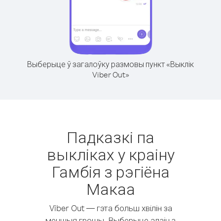
Выберыце ў загалоўку размовы пункт «Выклік
Viber Out»
Падказкі па
выкліках у краіну
Гамбія з рэгіёна
Макаа
Viber Out — гэта больш хвілін за
меншыя грошы. Выберыце адзін з