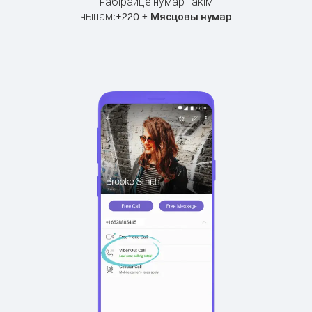
набірайце нумар такім
чынам:
+
+
220
Мясцовы нумар