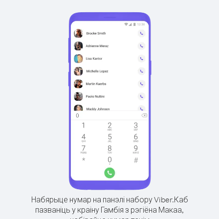
Набярыце нумар на панэлі набору Viber.
Каб
пазваніць у краіну Гамбія з рэгіёна Макаа,