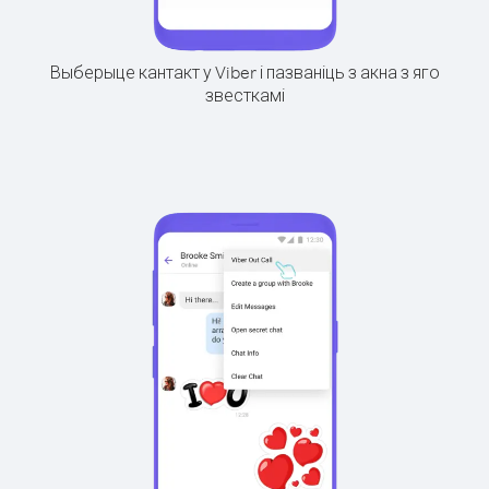
Выберыце кантакт у Viber і пазваніць з акна з яго
звесткамі