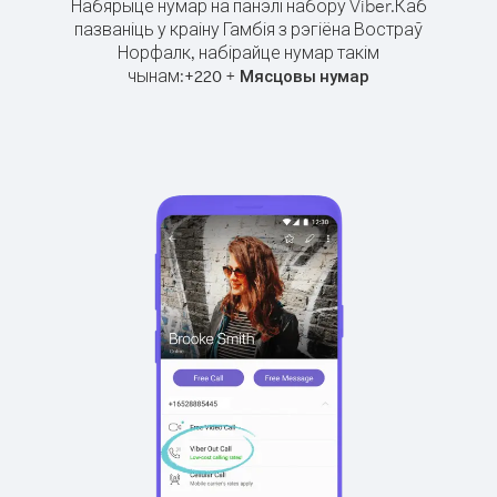
Набярыце нумар на панэлі набору Viber.
Каб
пазваніць у краіну Гамбія з рэгіёна Востраў
Норфалк, набірайце нумар такім
чынам:
+
+
220
Мясцовы нумар