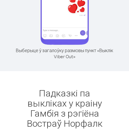
Выберыце ў загалоўку размовы пункт «Выклік
Viber Out»
Падказкі па
выкліках у краіну
Гамбія з рэгіёна
Востраў Норфалк