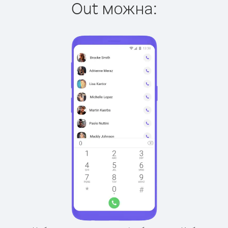
Out можна: