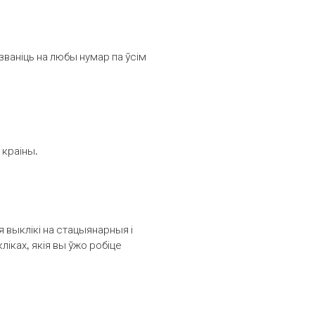
званіць на любы нумар па ўсім
 краіны.
выклікі на стацыянарныя і
іках, якія вы ўжо робіце