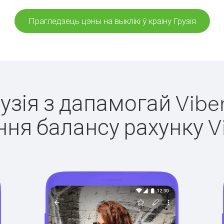
Прагледзець цэны на выклікі ў краіну Грузія
рузія з дапамогай Vibe
ня балансу рахунку V