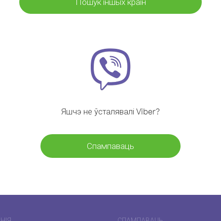
Пошук іншых краін
Яшчэ не ўсталявалі Viber?
Спампаваць
НІЯ
СПАМПАВАЦЬ