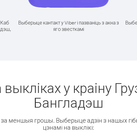
.
Каб
Выберыце кантакт у Viber і пазваніць з акна з
Выбе
адэш,
яго звесткамі
 выкліках у краіну Груз
Бангладэш
ін за меншыя грошы. Выберыце адзін з нашых гібк
цэнамі на выклікі: