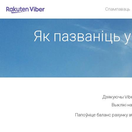
Спампаваць
Як пазваніць у
Дзякуючы Vibe
Выклікі н
Папоўніце баланс рахунку а