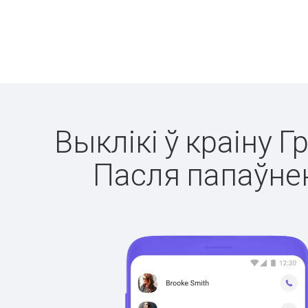
Выклікі ў краіну Г
Пасля папаўнен