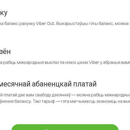
нку
а баланс рахунку Viber Out. Выкарыстаўшы гэты баланс, можна 
зён
рабіць міжнародныя выклікі па нізкіх цэнах Viber у абраныя вамі
есячнай абаненцкай платай
 платай дае вам свабоду дзеянняў — можна рабіць міжнародныя 
аўнення балансу. Такі тарыф — гэта магчымасць эканоміць на выкл