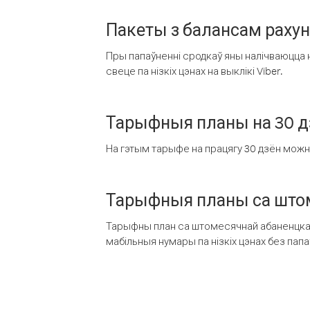
Пакеты з балансам раху
Пры папаўненні сродкаў яны налічваюцца н
свеце па нізкіх цэнах на выклікі Viber.
Тарыфныя планы на 30 д
На гэтым тарыфе на працягу 30 дзён можна 
Тарыфныя планы са штом
Тарыфны план са штомесячнай абаненцкай
мабільныя нумары па нізкіх цэнах без пап