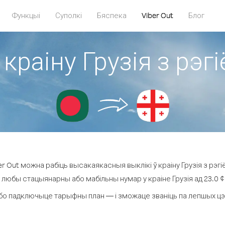
Функцыі
Суполкі
Бяспека
Viber Out
Блог
 краіну Грузія з рэ
r Out можна рабіць высакаякасныя выклікі ў краіну Грузія з рэгі
а любы стацыянарны або мабільны нумар у краіне Грузія ад 23.0 ¢ з
бо падключыце тарыфны план — і зможаце званіць па лепшых цэнах 