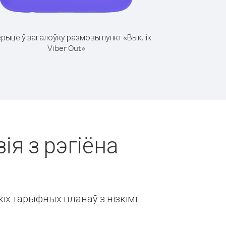
рыце ў загалоўку размовы пункт «Выклік
Viber Out»
ія з рэгіёна
іх тарыфных планаў з нізкімі