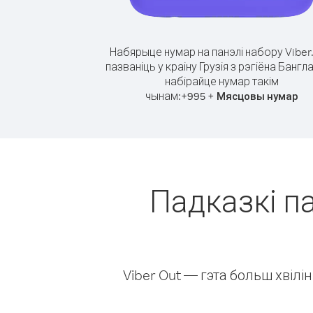
Набярыце нумар на панэлі набору Viber
пазваніць у краіну Грузія з рэгіёна Бангл
набірайце нумар такім
чынам:
+
+
995
Мясцовы нумар
Падказкі па
Viber Out — гэта больш хвіл