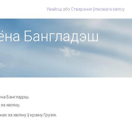
Увайсці
або
Стварэнне ўліковага запісу
гіёна Бангладэш
ёна Бангладэш.
а хвіліну.
за хвіліну ў краіну Грузія.