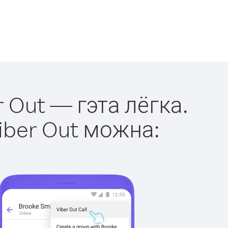
r Out — гэта лёгка.
iber Out можна: