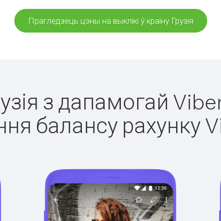
Прагледзець цэны на выклікі ў краіну Грузія
рузія з дапамогай Vibe
ня балансу рахунку V