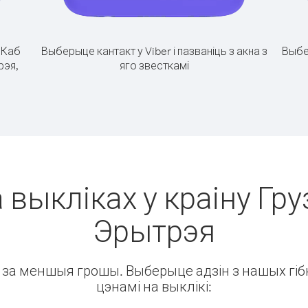
.
Каб
Выберыце кантакт у Viber і пазваніць з акна з
Выбе
рэя,
яго звесткамі
 выкліках у краіну Груз
Эрытрэя
ін за меншыя грошы. Выберыце адзін з нашых гібк
цэнамі на выклікі: