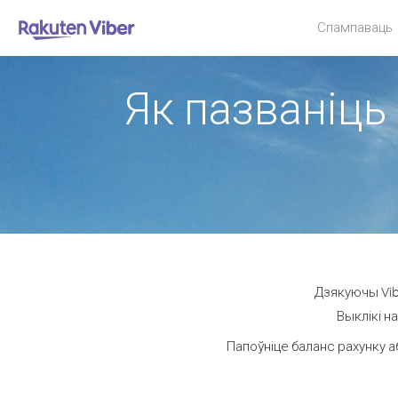
Спампаваць
Як пазваніць 
Дзякуючы Vibe
Выклікі н
Папоўніце баланс рахунку а