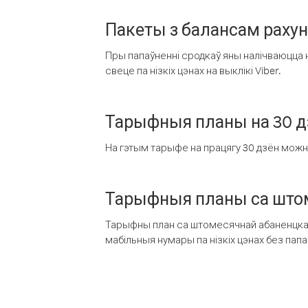
Пакеты з балансам раху
Пры папаўненні сродкаў яны налічваюцца н
свеце па нізкіх цэнах на выклікі Viber.
Тарыфныя планы на 30 д
На гэтым тарыфе на працягу 30 дзён можна 
Тарыфныя планы са штом
Тарыфны план са штомесячнай абаненцкай
мабільныя нумары па нізкіх цэнах без пап