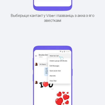
Выберыце кантакт у Viber і пазваніць з акна з яго
звесткамі