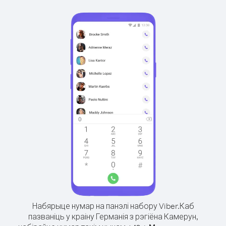
Набярыце нумар на панэлі набору Viber.
Каб
пазваніць у краіну Германія з рэгіёна Камерун,