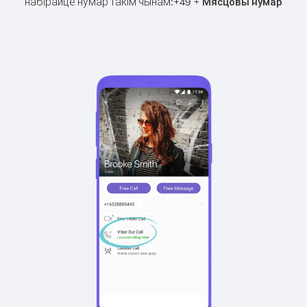
набірайце нумар такім чынам:
+
+
49
Мясцовы нумар