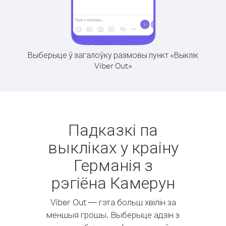
Выберыце ў загалоўку размовы пункт «Выклік
Viber Out»
Падказкі па
выкліках у краіну
Германія з
рэгіёна Камерун
Viber Out — гэта больш хвілін за
меншыя грошы. Выберыце адзін з