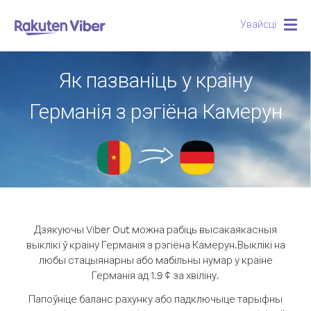
Увайсці
Togg
navig
Як пазваніць у краіну
Германія з рэгіёна Камерун
Дзякуючы Viber Out можна рабіць высакаякасныя
выклікі ў краіну Германія з рэгіёна Камерун.
Выклікі на
любы стацыянарны або мабільны нумар у краіне
Германія ад 1.9 ¢ за хвіліну.
Папоўніце баланс рахунку або падключыце тарыфны