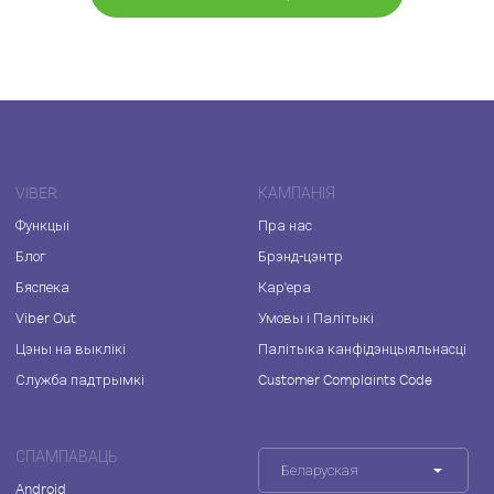
VIBER
КАМПАНІЯ
Функцыі
Пра нас
Блог
Брэнд-цэнтр
Бяспека
Кар'ера
Viber Out
Умовы і Палітыкі
Цэны на выклікі
Палітыка канфідэнцыяльнасці
Служба падтрымкі
Customer Complaints Code
СПАМПАВАЦЬ
Беларуская
Android