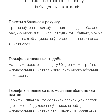
нашых гібкіх тарыфных планаў з
нізкімі цэнамі на выклікі:
Пакеты з балансам рахунку
Пры папаўненні сродкаў яны налічваюцца на баланс
рахунку Viber Out. Выкарыстаўшы гэты баланс, можна
званіць на любы нумар па ўсім свеце па нізкіх цэнах на
выклікі Viber.
Тарыфныя планы на 30 дзён
На гэтым тарыфе на працягу 30 дзён можна рабіць
міжнародныя выклікі па нізкіх цэнах Viber у абраныя
вамі краіны.
Тарыфныя планы са штомесячнай абаненцкай
платай
Тарыфны план са штомесячнай абаненцкай платай
дае вам свабоду дзеянняў — можна рабіць
міжнародныя выклікі на стацыянарныя і мабільныя