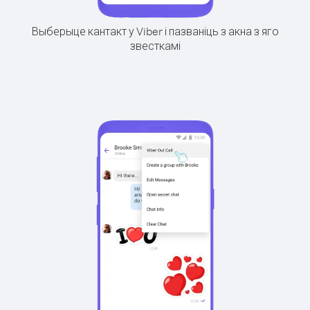
Выберыце кантакт у Viber і пазваніць з акна з яго
звесткамі