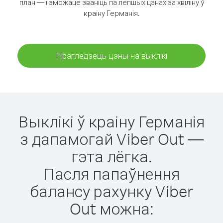
план — і зможаце званіць па лепшых цэнах за хвіліну ў
краіну Германія.
Прагледзець цэны на выклікі
Выклікі ў краіну Германія
з дапамогай Viber Out —
гэта лёгка.
Пасля папаўнення
балансу рахунку Viber
Out можна: