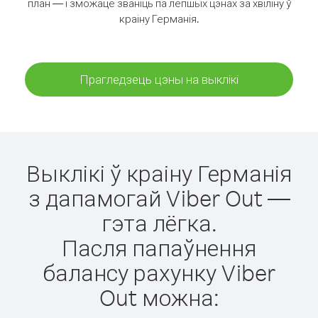
план — і зможаце званіць па лепшых цэнах за хвіліну ў
краіну Германія.
Прагледзець цэны на выклікі
Выклікі ў краіну Германія
з дапамогай Viber Out —
гэта лёгка.
Пасля папаўнення
балансу рахунку Viber
Out можна: