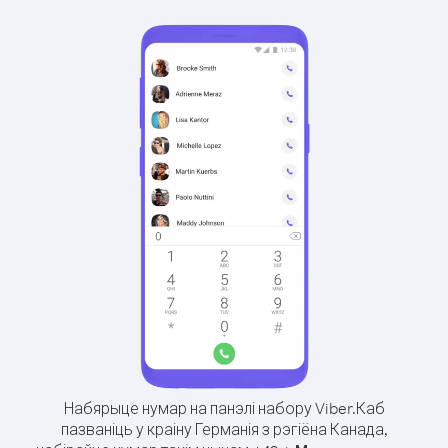
Набярыце нумар на панэлі набору Viber.
Каб
пазваніць у краіну Германія з рэгіёна Канада,