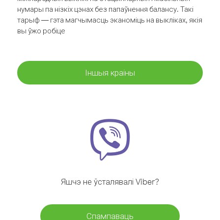
нумары па нізкіх цэнах без папаўнення балансу. Такі
тарыф — гэта магчымасць эканоміць на выкліках, якія
вы ўжо робіце
Іншыя краіны
Яшчэ не ўсталявалі Viber?
Спампаваць