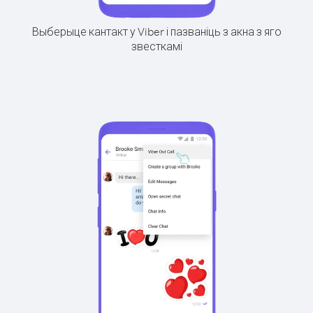
Выберыце кантакт у Viber і пазваніць з акна з яго
звесткамі