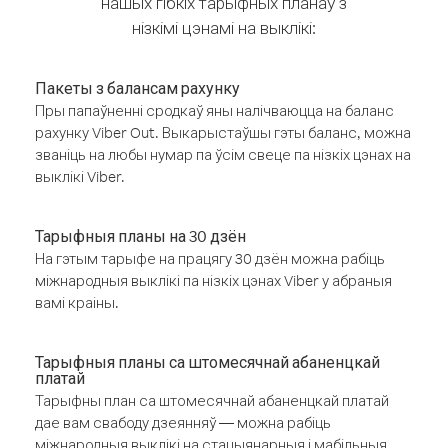
нашых гібкіх тарыфных планаў з
нізкімі цэнамі на выклікі:
Пакеты з балансам рахунку
Пры папаўненні сродкаў яны налічваюцца на баланс
рахунку Viber Out. Выкарыстаўшы гэты баланс, можна
званіць на любы нумар па ўсім свеце па нізкіх цэнах на
выклікі Viber.
Тарыфныя планы на 30 дзён
На гэтым тарыфе на працягу 30 дзён можна рабіць
міжнародныя выклікі па нізкіх цэнах Viber у абраныя
вамі краіны.
Тарыфныя планы са штомесячнай абаненцкай
платай
Тарыфны план са штомесячнай абаненцкай платай
дае вам свабоду дзеянняў — можна рабіць
міжнародныя выклікі на стацыянарныя і мабільныя