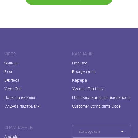
VIBER
КАМПАНІЯ
Функцыі
Пра нас
Блог
Брэнд-цэнтр
Бяспека
Кар'ера
Viber Out
Умовы і Палітыкі
Цэны на выклікі
Палітыка канфідэнцыяльнасці
Служба падтрымкі
Customer Complaints Code
СПАМПАВАЦЬ
Беларуская
Android