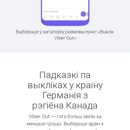
Выберыце ў загалоўку размовы пункт «Выклік
Viber Out»
Падказкі па
выкліках у краіну
Германія з
рэгіёна Канада
Viber Out — гэта больш хвілін за
меншыя грошы. Выберыце адзін з