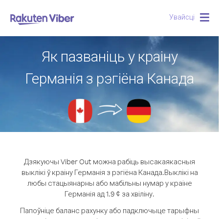
Увайсці
Togg
navig
Як пазваніць у краіну
Германія з рэгіёна Канада
Дзякуючы Viber Out можна рабіць высакаякасныя
выклікі ў краіну Германія з рэгіёна Канада.
Выклікі на
любы стацыянарны або мабільны нумар у краіне
Германія ад 1.9 ¢ за хвіліну.
Папоўніце баланс рахунку або падключыце тарыфны