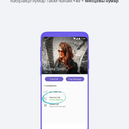
набірайце нумар такім чынам:
+
+
49
Мясцовы нумар