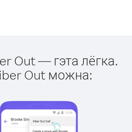
er Out — гэта лёгка.
iber Out можна: