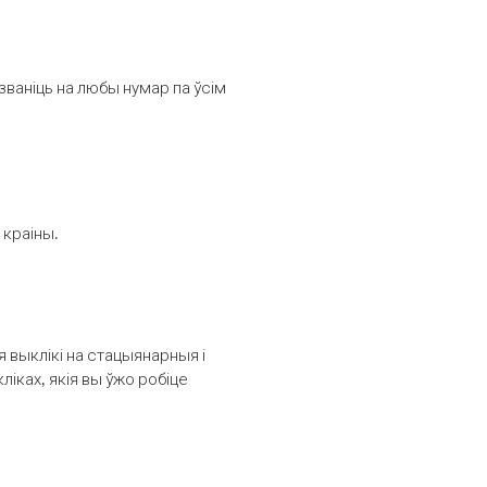
званіць на любы нумар па ўсім
 краіны.
выклікі на стацыянарныя і
іках, якія вы ўжо робіце