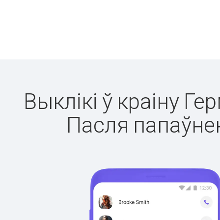
Выклікі ў краіну Ге
Пасля папаўнен