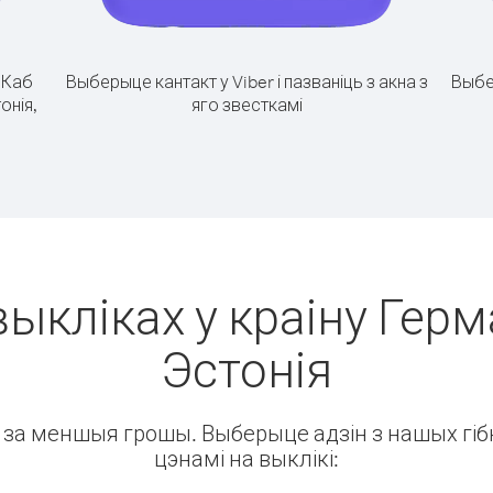
.
Каб
Выберыце кантакт у Viber і пазваніць з акна з
Выбе
онія,
яго звесткамі
ыкліках у краіну Герм
Эстонія
ін за меншыя грошы. Выберыце адзін з нашых гібк
цэнамі на выклікі: