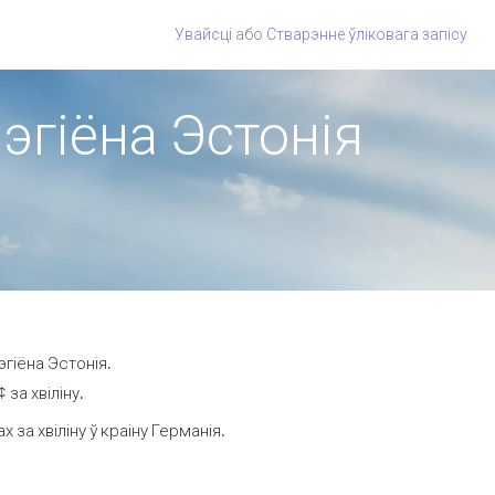
Увайсці
або
Стварэнне ўліковага запісу
рэгіёна Эстонія
гіёна Эстонія.
за хвіліну.
за хвіліну ў краіну Германія.