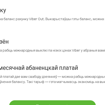
нку
а баланс рахунку Viber Out. Выкарыстаўшы гэты баланс, можна 
зён
рабіць міжнародныя выклікі па нізкіх цэнах Viber у абраныя вамі
есячнай абаненцкай платай
 платай дае вам свабоду дзеянняў — можна рабіць міжнародныя 
аўнення балансу. Такі тарыф — гэта магчымасць эканоміць на выкл