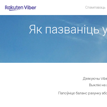
Спампаваць
Як пазваніць у
Дзякуючы Vibe
Выклікі на
Папоўніце баланс рахунку або