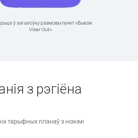
рыце ў загалоўку размовы пункт «Выклік
Viber Out»
анія з рэгіёна
іх тарыфных планаў з нізкімі