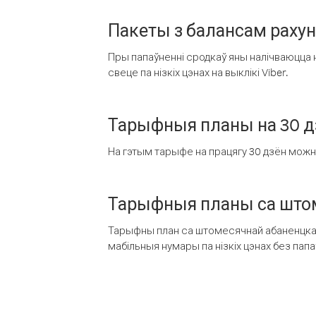
Пакеты з балансам раху
Пры папаўненні сродкаў яны налічваюцца н
свеце па нізкіх цэнах на выклікі Viber.
Тарыфныя планы на 30 д
На гэтым тарыфе на працягу 30 дзён можна 
Тарыфныя планы са штом
Тарыфны план са штомесячнай абаненцкай
мабільныя нумары па нізкіх цэнах без пап