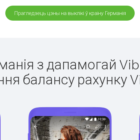
Прагледзець цэны на выклікі ў краіну Германія
рманія з дапамогай Vib
ня балансу рахунку V