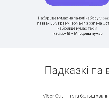
Набярыце нумар на панэлі набору Viber
пазваніць у краіну Германія з рэгіёна Эст
набірайце нумар такім
чынам:
+
+
49
Мясцовы нумар
Падказкі па в
Viber Out — гэта больш хвіл