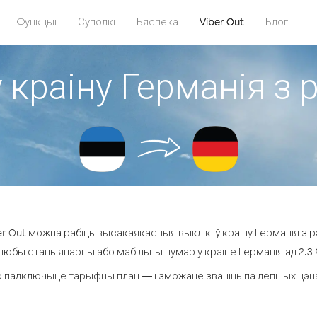
Функцыі
Суполкі
Бяспека
Viber Out
Блог
 краіну Германія з 
r Out можна рабіць высакаякасныя выклікі ў краіну Германія з рэ
 любы стацыянарны або мабільны нумар у краіне Германія ад 2.3 ¢ 
 падключыце тарыфны план — і зможаце званіць па лепшых цэнах 