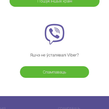
Пошук іншых краін
Яшчэ не ўсталявалі Viber?
Спампаваць
НІЯ
СПАМПАВАЦЬ