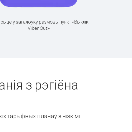
рыце ў загалоўку размовы пункт «Выклік
Viber Out»
анія з рэгіёна
іх тарыфных планаў з нізкімі