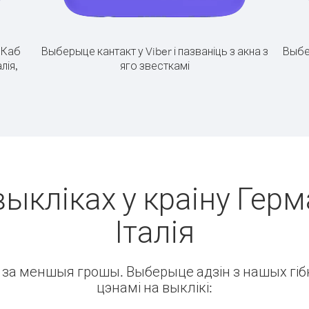
.
Каб
Выберыце кантакт у Viber і пазваніць з акна з
Выбе
лія,
яго звесткамі
ыкліках у краіну Герм
Італія
ін за меншыя грошы. Выберыце адзін з нашых гібк
цэнамі на выклікі: