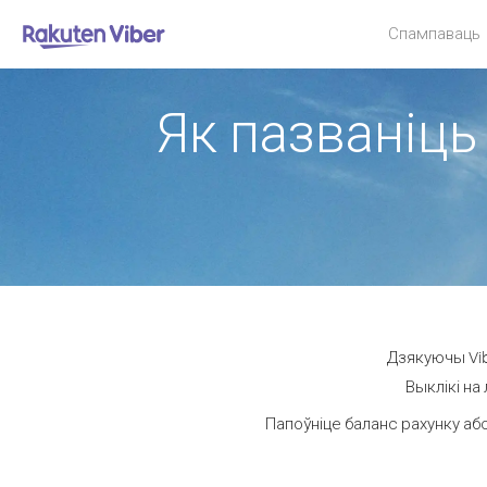
Спампаваць
Як пазваніць 
Дзякуючы Vibe
Выклікі на
Папоўніце баланс рахунку або