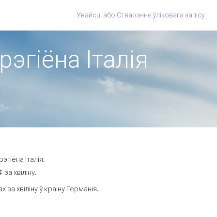
Увайсці
або
Стварэнне ўліковага запісу
рэгіёна Італія
эгіёна Італія.
за хвіліну.
за хвіліну ў краіну Германія.