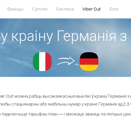
Функцыі
Суполкі
Бяспека
Viber Out
Блог
у краіну Германія з 
r Out можна рабіць высакаякасныя выклікі ў краіну Германія з р
 любы стацыянарны або мабільны нумар у краіне Германія ад 2.3 ¢ 
 падключыце тарыфны план — і зможаце званіць па лепшых цэнах 