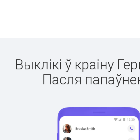
Выклікі ў краіну Ге
Пасля папаўнен