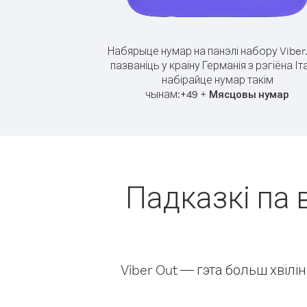
Набярыце нумар на панэлі набору Viber
пазваніць у краіну Германія з рэгіёна Іта
набірайце нумар такім
чынам:
+
+
49
Мясцовы нумар
Падказкі па в
Viber Out — гэта больш хвіл