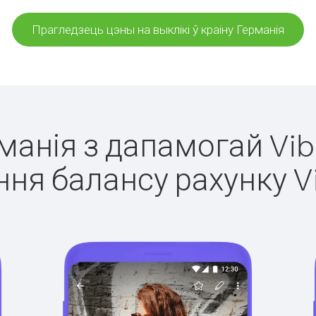
Прагледзець цэны на выклікі ў краіну Германія
рманія з дапамогай Vib
ня балансу рахунку V