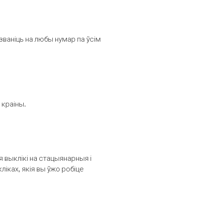
званіць на любы нумар па ўсім
 краіны.
выклікі на стацыянарныя і
іках, якія вы ўжо робіце