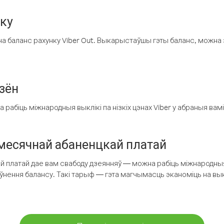
нку
а баланс рахунку Viber Out. Выкарыстаўшы гэты баланс, можна 
зён
рабіць міжнародныя выклікі па нізкіх цэнах Viber у абраныя вамі
есячнай абаненцкай платай
 платай дае вам свабоду дзеянняў — можна рабіць міжнародныя 
аўнення балансу. Такі тарыф — гэта магчымасць эканоміць на выкл