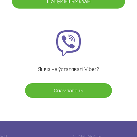
Пошук іншых краін
Яшчэ не ўсталявалі Viber?
Спампаваць
НІЯ
СПАМПАВАЦЬ