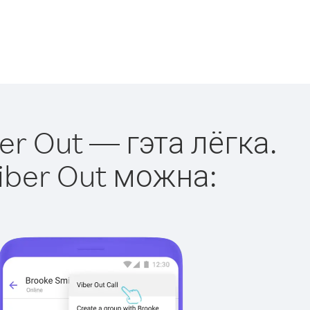
er Out — гэта лёгка.
iber Out можна: