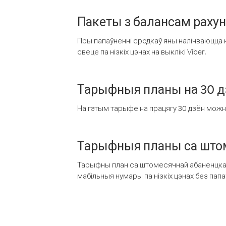
Пакеты з балансам раху
Пры папаўненні сродкаў яны налічваюцца н
свеце па нізкіх цэнах на выклікі Viber.
Тарыфныя планы на 30 д
На гэтым тарыфе на працягу 30 дзён можна 
Тарыфныя планы са штом
Тарыфны план са штомесячнай абаненцкай
мабільныя нумары па нізкіх цэнах без пап