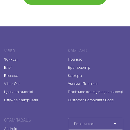
VIBER
КАМПАНІЯ
Функцыі
Пра нас
Блог
Брэнд-цэнтр
Бяспека
Кар'ера
Viber Out
Умовы і Палітыкі
Цэны на выклікі
Палітыка канфідэнцыяльнасці
Служба падтрымкі
Customer Complaints Code
СПАМПАВАЦЬ
Беларуская
Android