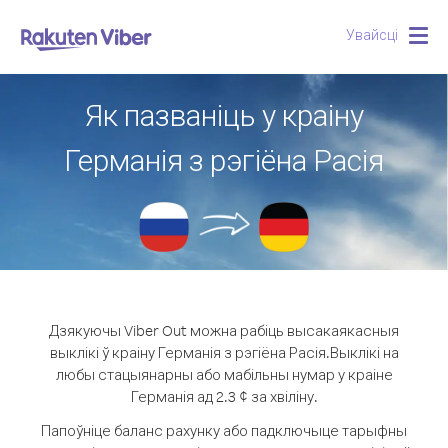
Увайсці
Togg
navig
Як пазваніць у краіну
Германія з рэгіёна Расія
Дзякуючы Viber Out можна рабіць высакаякасныя
выклікі ў краіну Германія з рэгіёна Расія.
Выклікі на
любы стацыянарны або мабільны нумар у краіне
Германія ад 2.3 ¢ за хвіліну.
Папоўніце баланс рахунку або падключыце тарыфны