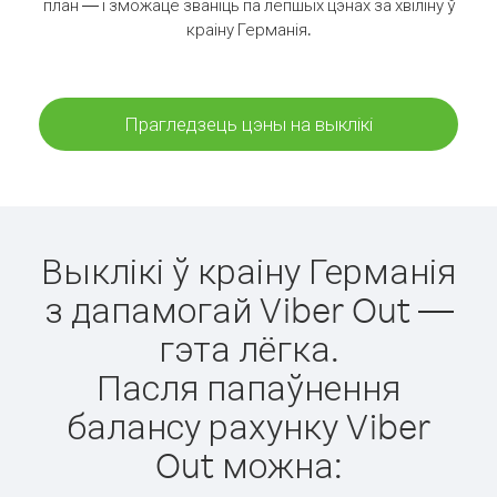
план — і зможаце званіць па лепшых цэнах за хвіліну ў
краіну Германія.
Прагледзець цэны на выклікі
Выклікі ў краіну Германія
з дапамогай Viber Out —
гэта лёгка.
Пасля папаўнення
балансу рахунку Viber
Out можна: