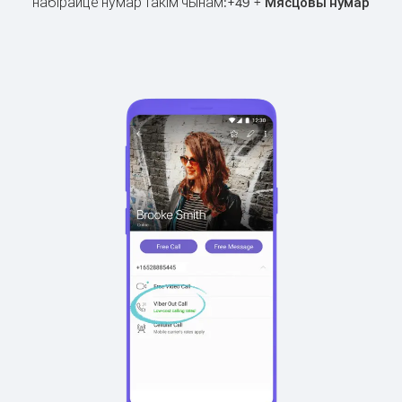
набірайце нумар такім чынам:
+
+
49
Мясцовы нумар