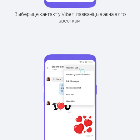
Выберыце кантакт у Viber і пазваніць з акна з яго
звесткамі