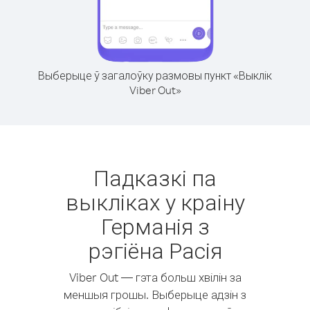
Выберыце ў загалоўку размовы пункт «Выклік
Viber Out»
Падказкі па
выкліках у краіну
Германія з
рэгіёна Расія
Viber Out — гэта больш хвілін за
меншыя грошы. Выберыце адзін з