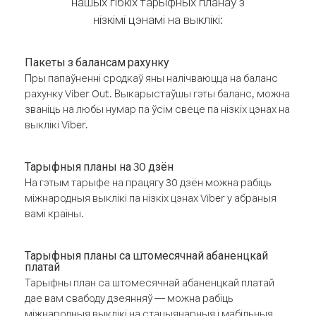
нашых гібкіх тарыфных планаў з
нізкімі цэнамі на выклікі:
Пакеты з балансам рахунку
Пры папаўненні сродкаў яны налічваюцца на баланс
рахунку Viber Out. Выкарыстаўшы гэты баланс, можна
званіць на любы нумар па ўсім свеце па нізкіх цэнах на
выклікі Viber.
Тарыфныя планы на 30 дзён
На гэтым тарыфе на працягу 30 дзён можна рабіць
міжнародныя выклікі па нізкіх цэнах Viber у абраныя
вамі краіны.
Тарыфныя планы са штомесячнай абаненцкай
платай
Тарыфны план са штомесячнай абаненцкай платай
дае вам свабоду дзеянняў — можна рабіць
міжнародныя выклікі на стацыянарныя і мабільныя