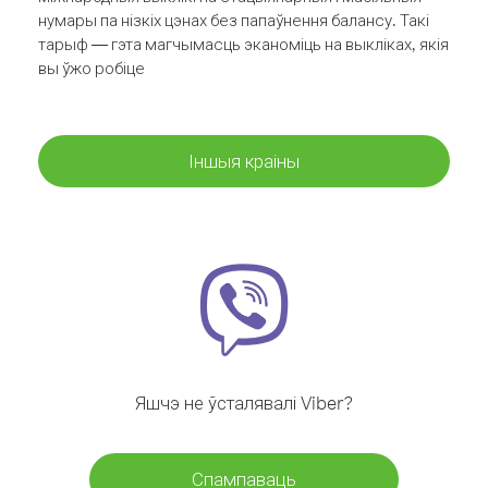
нумары па нізкіх цэнах без папаўнення балансу. Такі
тарыф — гэта магчымасць эканоміць на выкліках, якія
вы ўжо робіце
Іншыя краіны
Яшчэ не ўсталявалі Viber?
Спампаваць