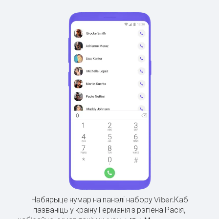
Набярыце нумар на панэлі набору Viber.
Каб
пазваніць у краіну Германія з рэгіёна Расія,