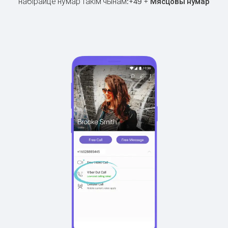
набірайце нумар такім чынам:
+
+
49
Мясцовы нумар