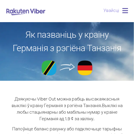
Увайсці
Togg
navig
Як пазваніць у краіну
Германія з рэгіёна Танзанія
Дзякуючы Viber Out можна рабіць высакаякасныя
выклікі ў краіну Германія з рэгіёна Танзанія.
Выклікі на
любы стацыянарны або мабільны нумар у краіне
Германія ад 1.9 ¢ за хвіліну.
Папоўніце баланс рахунку або падключыце тарыфны