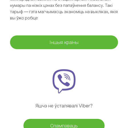
нумары па нізкіх цэнах без папаўнення балансу. Такі
тарыф — гэта магчымасць эканоміць на выкліках, якія
вы ўжо робіце
Іншыя краіны
Яшчэ не ўсталявалі Viber?
Спампаваць