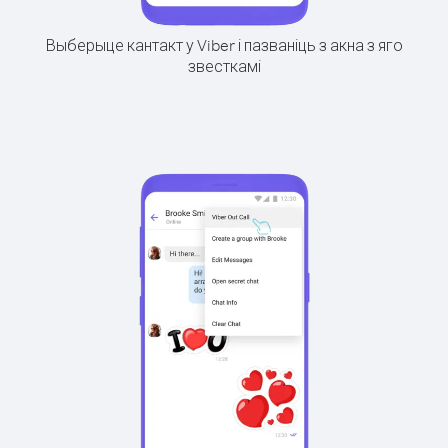
Выберыце кантакт у Viber і пазваніць з акна з яго
звесткамі