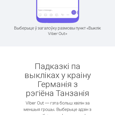
Выберыце ў загалоўку размовы пункт «Выклік
Viber Out»
Падказкі па
выкліках у краіну
Германія з
рэгіёна Танзанія
Viber Out — гэта больш хвілін за
меншыя грошы. Выберыце адзін з