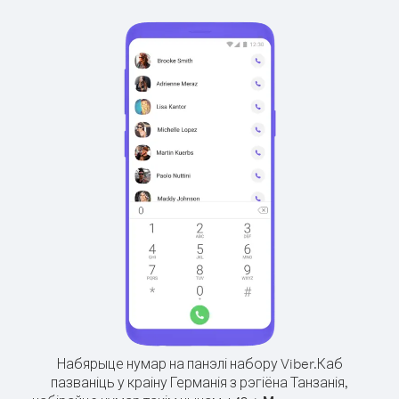
Набярыце нумар на панэлі набору Viber.
Каб
пазваніць у краіну Германія з рэгіёна Танзанія,