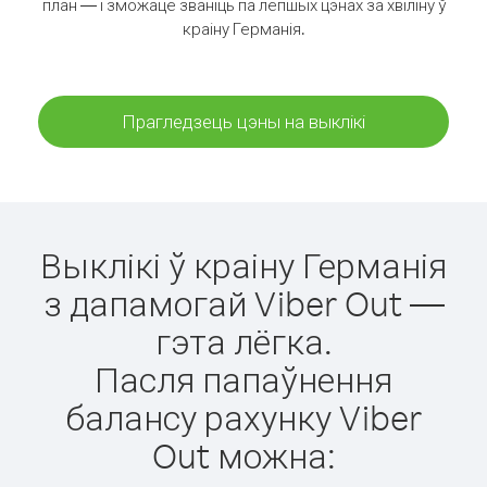
план — і зможаце званіць па лепшых цэнах за хвіліну ў
краіну Германія.
Прагледзець цэны на выклікі
Выклікі ў краіну Германія
з дапамогай Viber Out —
гэта лёгка.
Пасля папаўнення
балансу рахунку Viber
Out можна: