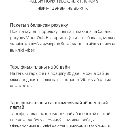
нашых гібкіх тарыфных планаў з
нізкімі цэнамі на выклікі:
Пакеты з балансам рахунку
Пры папаўненні сродкаў яны налічваюцца на баланс
рахунку Viber Out. Выкарыстаўшы гэты баланс, можна
званіць на любы нумар па ўсім свеце па нізкіх цэнах на
выклікі Viber.
Тарыфныя планы на 30 дзён
На гэтым тарыфе на працягу 30 дзён можна рабіць
міжнародныя выклікі па нізкіх цэнах Viber у абраныя
вамі краіны.
Тарыфныя планы са штомесячнай абаненцкай
платай
Тарыфны план са штомесячнай абаненцкай платай
дае вам свабоду дзеянняў — можна рабіць
міжнародныя выклікі на стацыянарныя і мабільныя