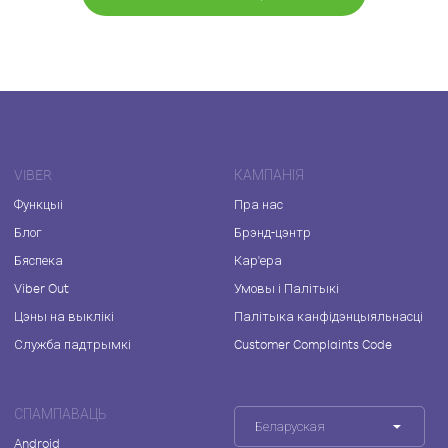
VIBER
КАМПАНІЯ
Функцыі
Пра нас
Блог
Брэнд-цэнтр
Бяспека
Кар'ера
Viber Out
Умовы і Палітыкі
Цэны на выклікі
Палітыка канфідэнцыяльнасці
Служба падтрымкі
Customer Complaints Code
СПАМПАВАЦЬ
Беларуская
Android