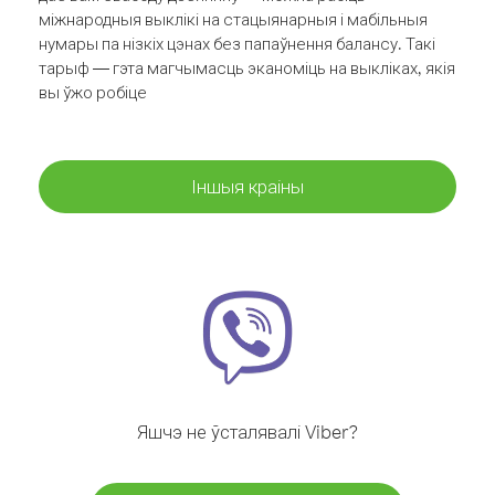
міжнародныя выклікі на стацыянарныя і мабільныя
нумары па нізкіх цэнах без папаўнення балансу. Такі
тарыф — гэта магчымасць эканоміць на выкліках, якія
вы ўжо робіце
Іншыя краіны
Яшчэ не ўсталявалі Viber?