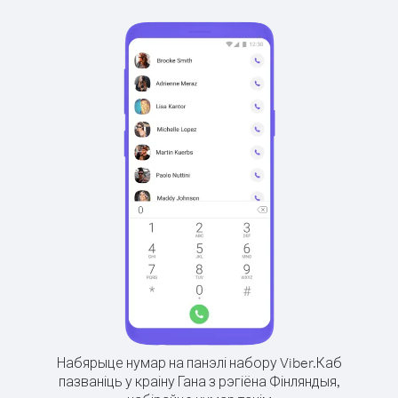
Набярыце нумар на панэлі набору Viber.
Каб
пазваніць у краіну Гана з рэгіёна Фінляндыя,