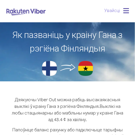
Увайсці
Togg
navig
Як пазваніць у краіну Гана з
рэгіёна Фінляндыя
Дзякуючы Viber Out можна рабіць высакаякасныя
выклікі ў краіну Гана з рэгіёна Фінляндыя.
Выклікі на
любы стацыянарны або мабільны нумар у краіне Гана
ад 43.4 ¢ за хвіліну.
Папоўніце баланс рахунку або падключыце тарыфны