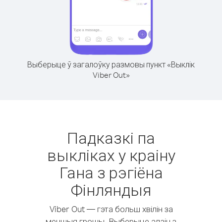
Выберыце ў загалоўку размовы пункт «Выклік
Viber Out»
Падказкі па
выкліках у краіну
Гана з рэгіёна
Фінляндыя
Viber Out — гэта больш хвілін за
меншыя грошы. Выберыце адзін з