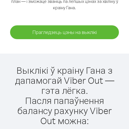
план — і зможаце званіць па лепшых цэнах за хвіліну ў
краіну Гана.
Прагледзець цэны на выклікі
Выклікі ў краіну Гана з
дапамогай Viber Out —
гэта лёгка.
Пасля папаўнення
балансу рахунку Viber
Out можна: