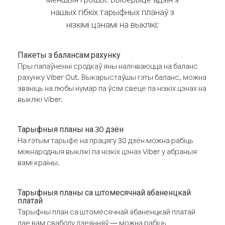
нашых гібкіх тарыфных планаў з
нізкімі цэнамі на выклікі:
Пакеты з балансам рахунку
Пры папаўненні сродкаў яны налічваюцца на баланс
рахунку Viber Out. Выкарыстаўшы гэты баланс, можна
званіць на любы нумар па ўсім свеце па нізкіх цэнах на
выклікі Viber.
Тарыфныя планы на 30 дзён
На гэтым тарыфе на працягу 30 дзён можна рабіць
міжнародныя выклікі па нізкіх цэнах Viber у абраныя
вамі краіны.
Тарыфныя планы са штомесячнай абаненцкай
платай
Тарыфны план са штомесячнай абаненцкай платай
дае вам свабоду дзеянняў — можна рабіць