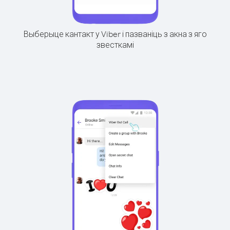
Выберыце кантакт у Viber і пазваніць з акна з яго
звесткамі