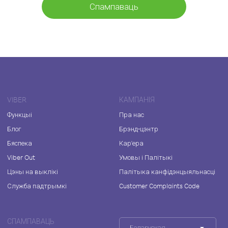
Спампаваць
VIBER
КАМПАНІЯ
Функцыі
Пра нас
Блог
Брэнд-цэнтр
Бяспека
Кар'ера
Viber Out
Умовы і Палітыкі
Цэны на выклікі
Палітыка канфідэнцыяльнасці
Служба падтрымкі
Customer Complaints Code
СПАМПАВАЦЬ
Беларуская