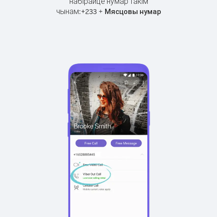
набірайце нумар такім
чынам:
+
+
233
Мясцовы нумар