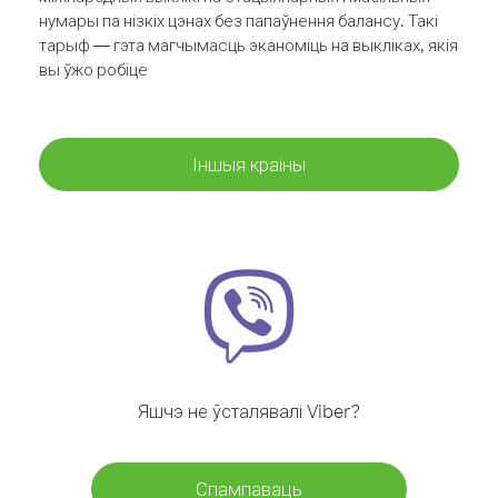
нумары па нізкіх цэнах без папаўнення балансу. Такі
тарыф — гэта магчымасць эканоміць на выкліках, якія
вы ўжо робіце
Іншыя краіны
Яшчэ не ўсталявалі Viber?
Спампаваць