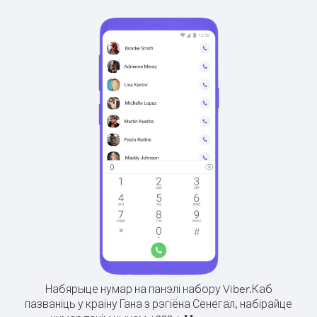
Набярыце нумар на панэлі набору Viber.
Каб
пазваніць у краіну Гана з рэгіёна Сенегал, набірайце