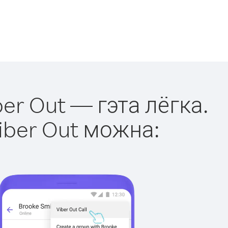
ber Out — гэта лёгка.
iber Out можна: