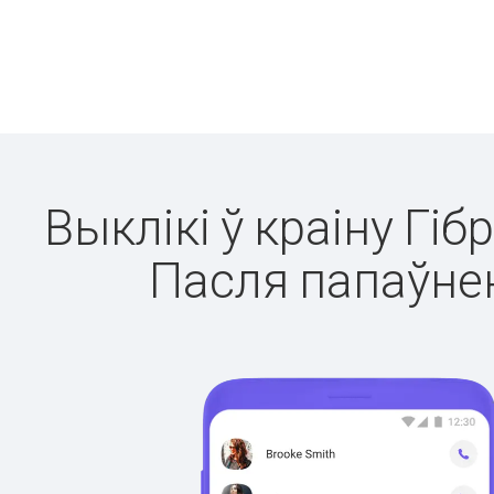
Выклікі ў краіну Гіб
Пасля папаўнен