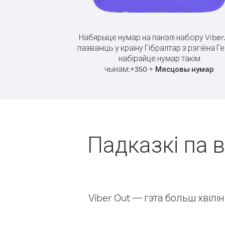
Набярыце нумар на панэлі набору Viber
пазваніць у краіну Гібралтар з рэгіёна Ге
набірайце нумар такім
чынам:
+
+
350
Мясцовы нумар
Падказкі па в
Viber Out — гэта больш хвіл