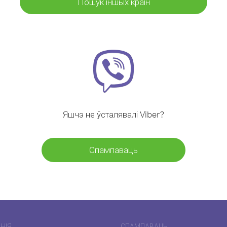
Пошук іншых краін
Яшчэ не ўсталявалі Viber?
Спампаваць
НІЯ
СПАМПАВАЦЬ