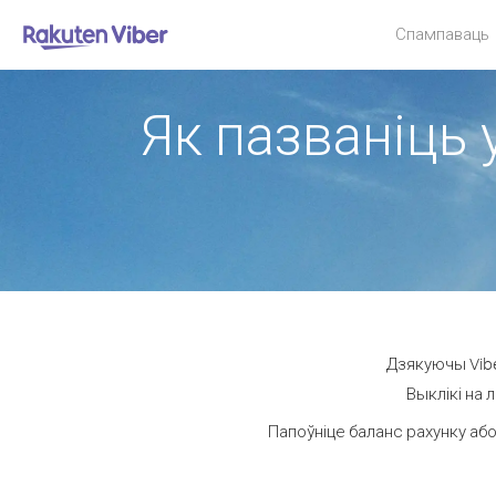
Спампаваць
Як пазваніць у
Дзякуючы Vibe
Выклікі на 
Папоўніце баланс рахунку або