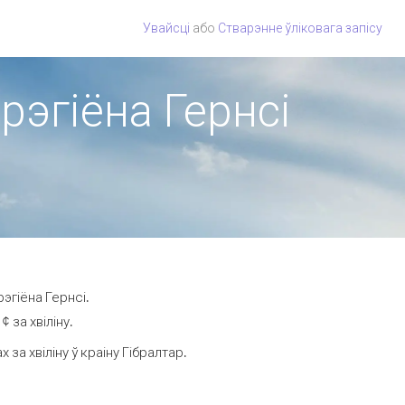
Увайсці
або
Стварэнне ўліковага запісу
 рэгіёна Гернсі
эгіёна Гернсі.
 за хвіліну.
а хвіліну ў краіну Гібралтар.