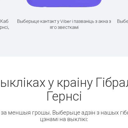
.
Каб
Выберыце кантакт у Viber і пазваніць з акна з
Выбе
рнсі,
яго звесткамі
ыкліках у краіну Гібра
Гернсі
ін за меншыя грошы. Выберыце адзін з нашых гібк
цэнамі на выклікі: