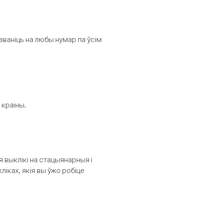
званіць на любы нумар па ўсім
 краіны.
выклікі на стацыянарныя і
іках, якія вы ўжо робіце