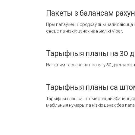
Пакеты з балансам раху
Пры папаўненні сродкаў яны налічваюцца н
свеце па нізкіх цэнах на выклікі Viber.
Тарыфныя планы на 30 д
На гэтым тарыфе на працягу 30 дзён можна 
Тарыфныя планы са штом
Тарыфны план са штомесячнай абаненцкай
мабільныя нумары па нізкіх цэнах без пап