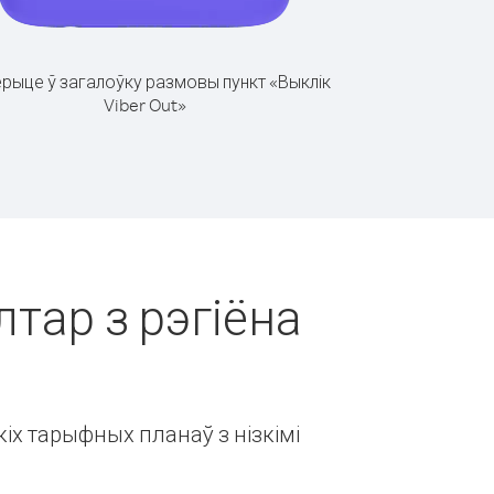
рыце ў загалоўку размовы пункт «Выклік
Viber Out»
лтар з рэгіёна
іх тарыфных планаў з нізкімі