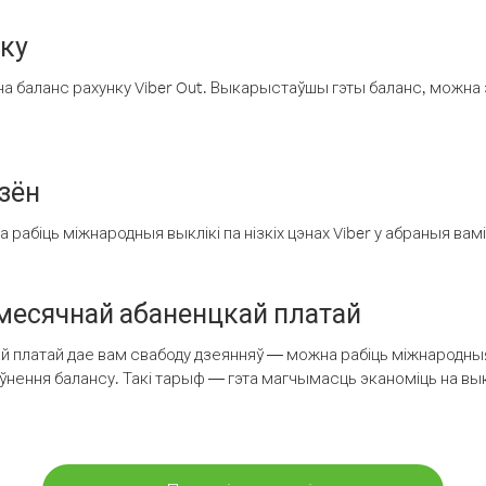
нку
а баланс рахунку Viber Out. Выкарыстаўшы гэты баланс, можна 
зён
рабіць міжнародныя выклікі па нізкіх цэнах Viber у абраныя вамі
есячнай абаненцкай платай
 платай дае вам свабоду дзеянняў — можна рабіць міжнародныя 
аўнення балансу. Такі тарыф — гэта магчымасць эканоміць на выкл