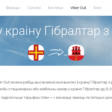
Функцыі
Суполкі
Бяспека
Viber Out
Блог
 краіну Гібралтар з
r Out можна рабіць высакаякасныя выклікі ў краіну Гібралтар з р
любы стацыянарны або мабільны нумар у краіне Гібралтар ад 12.0 ¢
 падключыце тарыфны план — і зможаце званіць па лепшых цэнах з