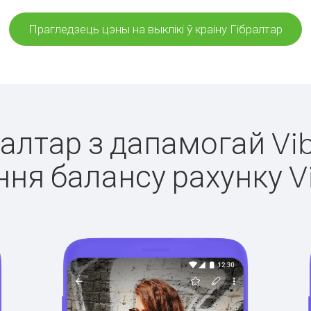
Прагледзець цэны на выклікі ў краіну Гібралтар
ралтар з дапамогай Vi
ня балансу рахунку V