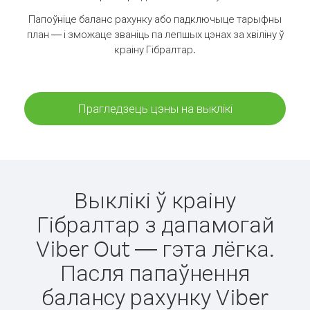
Папоўніце баланс рахунку або падключыце тарыфны
план — і зможаце званіць па лепшых цэнах за хвіліну ў
краіну Гібралтар.
Прагледзець цэны на выклікі
Выклікі ў краіну
Гібралтар з дапамогай
Viber Out — гэта лёгка.
Пасля папаўнення
балансу рахунку Viber