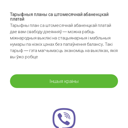
Тарыфныя планы са штомесячнай абаненцкай
платай
Тарыфны план са штомесячнай абаненцкай платай
дае вам свабоду дзеянняў — можна рабіць
міжнародныя выклікі на стацыянарныя і мабільныя
нумары па нізкіх цэнах без папаўнення балансу. Такі
тарыф — гэта магчымасць эканоміць на выкліках, якія
вы ўжо робіце
Іншыя краіны