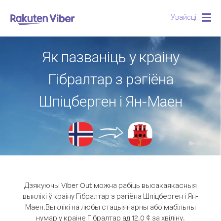
Увайсці
Togg
navig
Як пазваніць у краіну
Гібралтар з рэгіёна
Шпіцберген і Ян-Маен
Дзякуючы Viber Out можна рабіць высакаякасныя
выклікі ў краіну Гібралтар з рэгіёна Шпіцберген і Ян-
Маен.
Выклікі на любы стацыянарны або мабільны
нумар у краіне Гібралтар ад 12.0 ¢ за хвіліну.