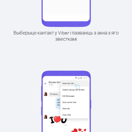
Выберыце кантакт у Viber і пазваніць з акна з яго
звесткамі