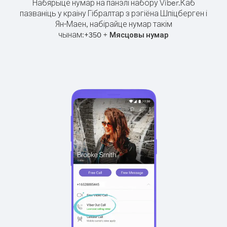
Набярыце нумар на панэлі набору Viber.
Каб
пазваніць у краіну Гібралтар з рэгіёна Шпіцберген і
Ян-Маен, набірайце нумар такім
чынам:
+
+
350
Мясцовы нумар