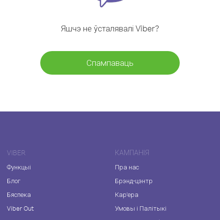
Яшчэ не ўсталявалі Viber?
Спампаваць
VIBER
КАМПАНІЯ
Функцыі
Пра нас
Блог
Брэнд-цэнтр
Бяспека
Кар'ера
Viber Out
Умовы і Палітыкі