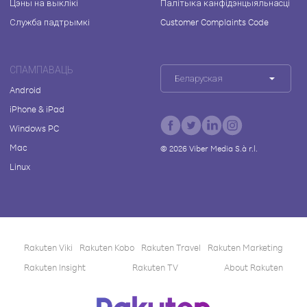
Цэны на выклікі
Палітыка канфідэнцыяльнасці
Служба падтрымкі
Customer Complaints Code
СПАМПАВАЦЬ
Беларуская
Android
iPhone & iPad
Windows PC
Mac
©
2026
Viber Media S.à r.l.
Linux
Rakuten Viki
Rakuten Kobo
Rakuten Travel
Rakuten Marketing
Rakuten Insight
Rakuten TV
About Rakuten