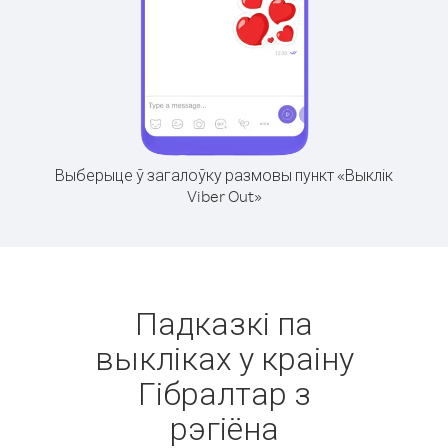
Выберыце ў загалоўку размовы пункт «Выклік
Viber Out»
Падказкі па
выкліках у краіну
Гібралтар з
рэгіёна