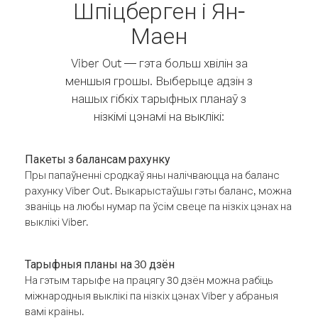
Шпіцберген і Ян-
Маен
Viber Out — гэта больш хвілін за
меншыя грошы. Выберыце адзін з
нашых гібкіх тарыфных планаў з
нізкімі цэнамі на выклікі:
Пакеты з балансам рахунку
Пры папаўненні сродкаў яны налічваюцца на баланс
рахунку Viber Out. Выкарыстаўшы гэты баланс, можна
званіць на любы нумар па ўсім свеце па нізкіх цэнах на
выклікі Viber.
Тарыфныя планы на 30 дзён
На гэтым тарыфе на працягу 30 дзён можна рабіць
міжнародныя выклікі па нізкіх цэнах Viber у абраныя
вамі краіны.