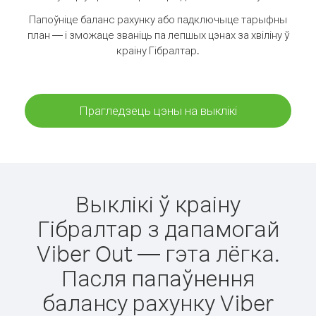
Папоўніце баланс рахунку або падключыце тарыфны
план — і зможаце званіць па лепшых цэнах за хвіліну ў
краіну Гібралтар.
Прагледзець цэны на выклікі
Выклікі ў краіну
Гібралтар з дапамогай
Viber Out — гэта лёгка.
Пасля папаўнення
балансу рахунку Viber