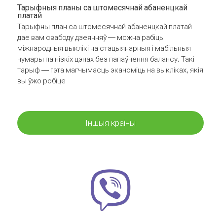
Тарыфныя планы са штомесячнай абаненцкай
платай
Тарыфны план са штомесячнай абаненцкай платай
дае вам свабоду дзеянняў — можна рабіць
міжнародныя выклікі на стацыянарныя і мабільныя
нумары па нізкіх цэнах без папаўнення балансу. Такі
тарыф — гэта магчымасць эканоміць на выкліках, якія
вы ўжо робіце
Іншыя краіны