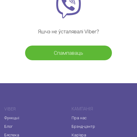
Яшчэ не ўсталявалі Viber?
Спампаваць
VIBER
КАМПАНІЯ
Функцыі
Пра нас
Блог
Брэнд-цэнтр
Бяспека
Кар'ера