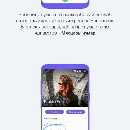
Набярыце нумар на панэлі набору Viber.
Каб
пазваніць у краіну Грэцыя з рэгіёна Брытанскія
Віргінскія астравы, набірайце нумар такім
чынам:
+
+
30
Мясцовы нумар