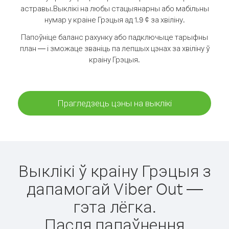
астравы.
Выклікі на любы стацыянарны або мабільны
нумар у краіне Грэцыя ад 1.9 ¢ за хвіліну.
Папоўніце баланс рахунку або падключыце тарыфны
план — і зможаце званіць па лепшых цэнах за хвіліну ў
краіну Грэцыя.
Прагледзець цэны на выклікі
Выклікі ў краіну Грэцыя з
дапамогай Viber Out —
гэта лёгка.
Пасля папаўнення