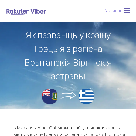
Увайсці
Togg
navig
Як пазваніць у краіну
Грэцыя з рэгіёна
Брытанскія Віргінскія
астравы
Дзякуючы Viber Out можна рабіць высакаякасныя
выклікі ў краіну Грэцыя з рэгіёна Брытанскія Віргінскія