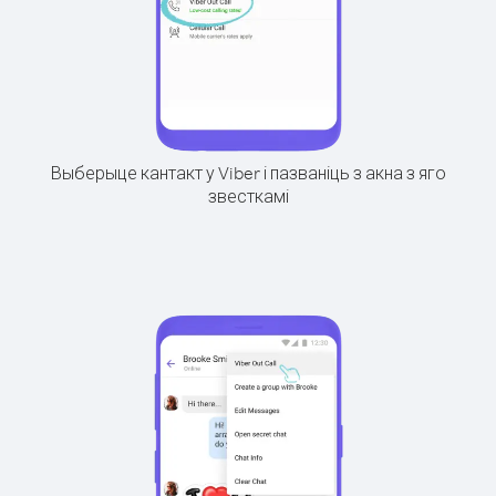
Выберыце кантакт у Viber і пазваніць з акна з яго
звесткамі