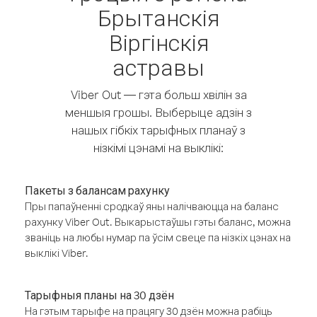
Брытанскія
Віргінскія
астравы
Viber Out — гэта больш хвілін за
меншыя грошы. Выберыце адзін з
нашых гібкіх тарыфных планаў з
нізкімі цэнамі на выклікі:
Пакеты з балансам рахунку
Пры папаўненні сродкаў яны налічваюцца на баланс
рахунку Viber Out. Выкарыстаўшы гэты баланс, можна
званіць на любы нумар па ўсім свеце па нізкіх цэнах на
выклікі Viber.
Тарыфныя планы на 30 дзён
На гэтым тарыфе на працягу 30 дзён можна рабіць