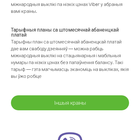
міжнародныя выклікі па нізкіх цэнах Viber у абраныя
вамі краіны.
Тарыфныя планы са штомесячнай абаненцкай
платай
Тарыфны план са штомесячнай абаненцкай платай
дае вам свабоду дзеянняў — можна рабіць
міжнародныя выклікі на стацыянарныя і мабільныя
нумары па нізкіх цэнах без папаўнення балансу. Такі
тарыф — гэта магчымасць эканоміць на выкліках, якія
вы ўжо робіце
Іншыя краіны