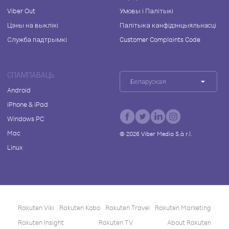
Viber Out
Умовы і Палітыкі
Цэны на выклікі
Палітыка канфідэнцыяльнасці
Служба падтрымкі
Customer Complaints Code
СПАМПАВАЦЬ
Беларуская
Android
iPhone & iPad
Windows PC
Mac
©
2026
Viber Media S.à r.l.
Linux
Rakuten Viki
Rakuten Kobo
Rakuten Travel
Rakuten Marketing
Rakuten Insight
Rakuten TV
About Rakuten