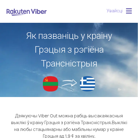
Увайсці
Togg
navig
Як пазваніць у краіну
Грэцыя з рэгіёна
Трансністрыя
Дзякуючы Viber Out можна рабіць высакаякасныя
выклікі ў краіну Грэцыя з рэгіёна Трансністрыя.
Выклікі
на любы стацыянарны або мабільны нумар у краіне
Грэцыя ад 1.9 ¢ за хвіліну.