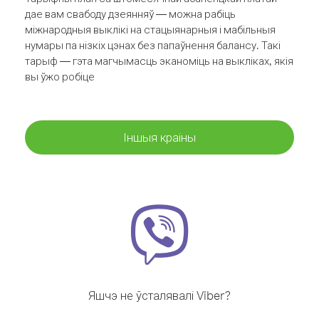
дае вам свабоду дзеянняў — можна рабіць
міжнародныя выклікі на стацыянарныя і мабільныя
нумары па нізкіх цэнах без папаўнення балансу. Такі
тарыф — гэта магчымасць эканоміць на выкліках, якія
вы ўжо робіце
Іншыя краіны
Яшчэ не ўсталявалі Viber?