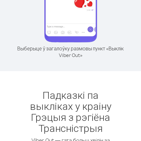
Выберыце ў загалоўку размовы пункт «Выклік
Viber Out»
Падказкі па
выкліках у краіну
Грэцыя з рэгіёна
Трансністрыя
Viber Out — гэта больш хвілін за