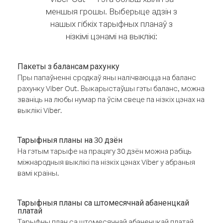
меншыя грошы. Выберыце адзін з
нашых гібкіх тарыфных планаў з
нізкімі цэнамі на выклікі:
Пакеты з балансам рахунку
Пры папаўненні сродкаў яны налічваюцца на баланс
рахунку Viber Out. Выкарыстаўшы гэты баланс, можна
званіць на любы нумар па ўсім свеце па нізкіх цэнах на
выклікі Viber.
Тарыфныя планы на 30 дзён
На гэтым тарыфе на працягу 30 дзён можна рабіць
міжнародныя выклікі па нізкіх цэнах Viber у абраныя
вамі краіны.
Тарыфныя планы са штомесячнай абаненцкай
платай
Тарыфны план са штомесячнай абаненцкай платай