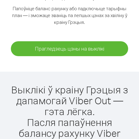
Папоўніце баланс рахунку або падключыце тарыфны
план — і зможаце званіць па лепшых цэнах за хвіліну ў
краіну Грэцыя.
Прагледзець цэны на выклікі
Выклікі ў краіну Грэцыя з
дапамогай Viber Out —
гэта лёгка.
Пасля папаўнення
балансу рахунку Viber