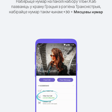
Набярыце нумар на панэлі набору Viber.
Каб
пазваніць у краіну Грэцыя з рэгіёна Трансністрыя,
набірайце нумар такім чынам:
+
+
30
Мясцовы нумар