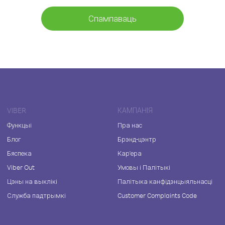
Спампаваць
VIBER
КАМПАНІЯ
Функцыі
Пра нас
Блог
Брэнд-цэнтр
Бяспека
Кар'ера
Viber Out
Умовы і Палітыкі
Цэны на выклікі
Палітыка канфідэнцыяльнасці
Служба падтрымкі
Customer Complaints Code