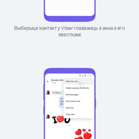
Выберыце кантакт у Viber і пазваніць з акна з яго
звесткамі