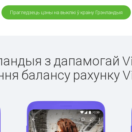
Прагледзець цэны на выклікі ў краіну Грэнландыя
нландыя з дапамогай Vi
ня балансу рахунку V