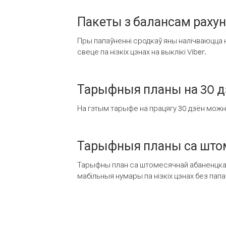
Пакеты з балансам раху
Пры папаўненні сродкаў яны налічваюцца н
свеце па нізкіх цэнах на выклікі Viber.
Тарыфныя планы на 30 д
На гэтым тарыфе на працягу 30 дзён можна 
Тарыфныя планы са штом
Тарыфны план са штомесячнай абаненцкай
мабільныя нумары па нізкіх цэнах без пап