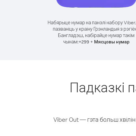
Набярыце нумар на панэлі набору Viber
пазваніць у краіну Грэнландыя з рэгіё
Бангладэш, набірайце нумар такім
чынам:
+
+
299
Мясцовы нумар
Падказкі п
Viber Out — гэта больш хвіл