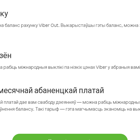
нку
а баланс рахунку Viber Out. Выкарыстаўшы гэты баланс, можна 
зён
рабіць міжнародныя выклікі па нізкіх цэнах Viber у абраныя вамі
есячнай абаненцкай платай
 платай дае вам свабоду дзеянняў — можна рабіць міжнародныя 
аўнення балансу. Такі тарыф — гэта магчымасць эканоміць на выкл