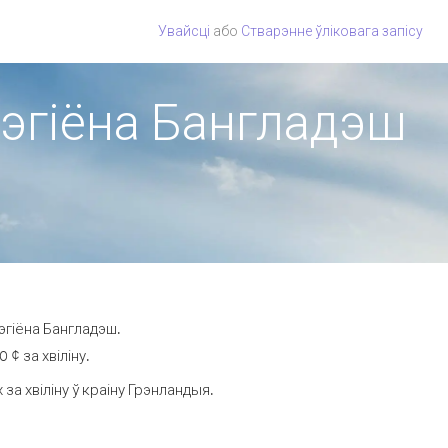
Увайсці
або
Стварэнне ўліковага запісу
рэгіёна Бангладэш
эгіёна Бангладэш.
¢ за хвіліну.
а хвіліну ў краіну Грэнландыя.