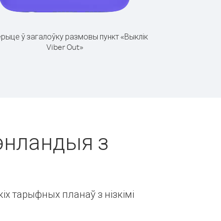
рыце ў загалоўку размовы пункт «Выклік
Viber Out»
рэнландыя з
іх тарыфных планаў з нізкімі