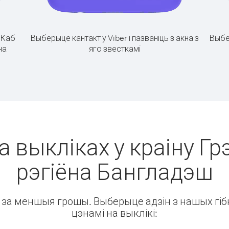
.
Каб
Выберыце кантакт у Viber і пазваніць з акна з
Выбе
на
яго звесткамі
а выкліках у краіну Г
рэгіёна Бангладэш
ін за меншыя грошы. Выберыце адзін з нашых гібк
цэнамі на выклікі: