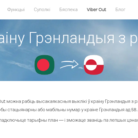
Функцыі
Суполкі
Бяспека
Viber Out
Блог
раіну Грэнландыя з 
ut можна рабіць высакаякасныя выклікі ў краіну Грэнландыя з р
юбы стацыянарны або мабільны нумар у краіне Грэнландыя ад 58.0 
падключыце тарыфны план — і зможаце званіць па лепшых цэнах з