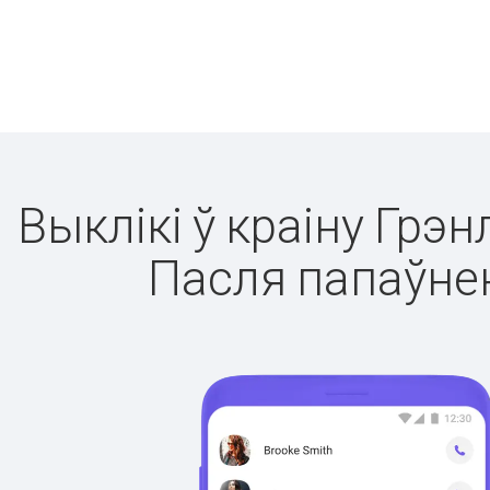
Выклікі ў краіну Грэ
Пасля папаўнен