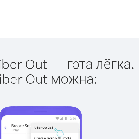
ber Out — гэта лёгка.
iber Out можна: