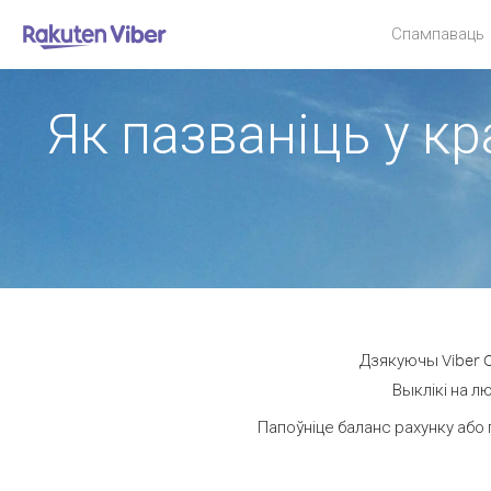
Спампаваць
Як пазваніць у к
Дзякуючы Viber O
Выклікі на л
Папоўніце баланс рахунку або 