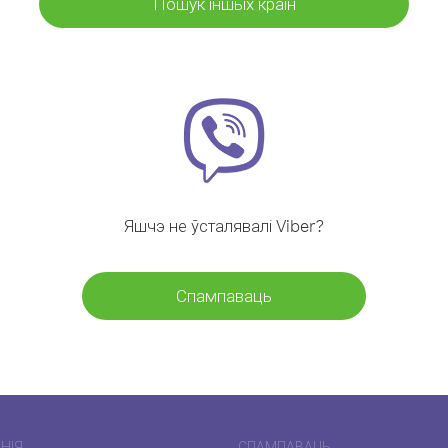
Пошук іншых краін
Яшчэ не ўсталявалі Viber?
Спампаваць
НІЯ
СПАМПАВАЦЬ