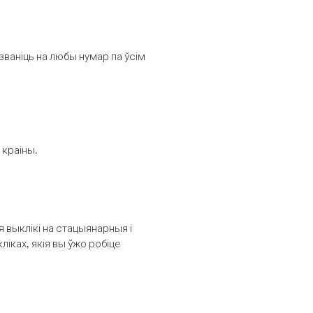
званіць на любы нумар па ўсім
 краіны.
выклікі на стацыянарныя і
іках, якія вы ўжо робіце