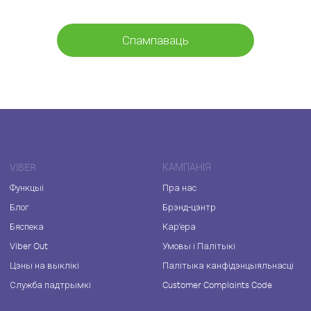
Спампаваць
VIBER
КАМПАНІЯ
Функцыі
Пра нас
Блог
Брэнд-цэнтр
Бяспека
Кар'ера
Viber Out
Умовы і Палітыкі
Цэны на выклікі
Палітыка канфідэнцыяльнасці
Служба падтрымкі
Customer Complaints Code