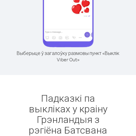
Выберыце ў загалоўку размовы пункт «Выклік
Viber Out»
Падказкі па
выкліках у краіну
Грэнландыя з
рэгіёна Батсвана