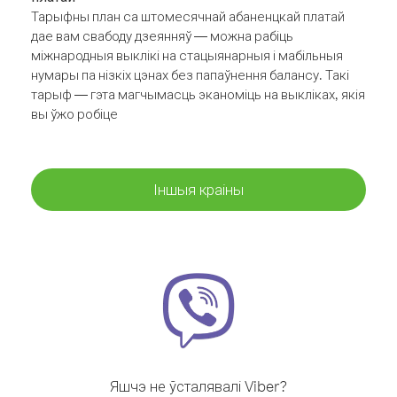
Тарыфны план са штомесячнай абаненцкай платай
дае вам свабоду дзеянняў — можна рабіць
міжнародныя выклікі на стацыянарныя і мабільныя
нумары па нізкіх цэнах без папаўнення балансу. Такі
тарыф — гэта магчымасць эканоміць на выкліках, якія
вы ўжо робіце
Іншыя краіны
Яшчэ не ўсталявалі Viber?