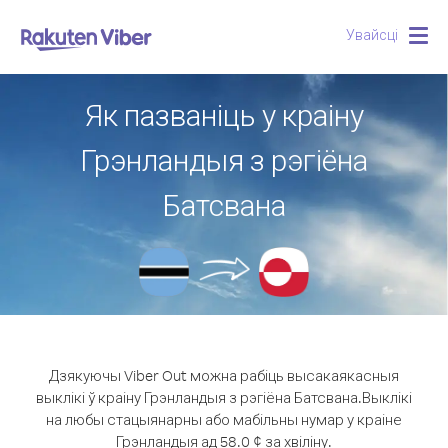
Увайсці
Togg
navig
Як пазваніць у краіну
Грэнландыя з рэгіёна
Батсвана
Дзякуючы Viber Out можна рабіць высакаякасныя
выклікі ў краіну Грэнландыя з рэгіёна Батсвана.
Выклікі
на любы стацыянарны або мабільны нумар у краіне
Грэнландыя ад 58.0 ¢ за хвіліну.