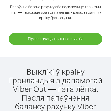
Папоўніце баланс рахунку або падключыце тарыфны
план — і зможаце званіць па лепшых цэнах за хвіліну ў
краіну Грэнландыя.
Прагледзець цэны на выклікі
Выклікі ў краіну
Грэнландыя з дапамогай
Viber Out — гэта лёгка.
Пасля папаўнення
балансу рахунку Viber