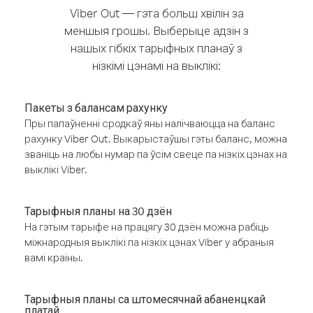
Viber Out — гэта больш хвілін за
меншыя грошы. Выберыце адзін з
нашых гібкіх тарыфных планаў з
нізкімі цэнамі на выклікі:
Пакеты з балансам рахунку
Пры папаўненні сродкаў яны налічваюцца на баланс
рахунку Viber Out. Выкарыстаўшы гэты баланс, можна
званіць на любы нумар па ўсім свеце па нізкіх цэнах на
выклікі Viber.
Тарыфныя планы на 30 дзён
На гэтым тарыфе на працягу 30 дзён можна рабіць
міжнародныя выклікі па нізкіх цэнах Viber у абраныя
вамі краіны.
Тарыфныя планы са штомесячнай абаненцкай
платай