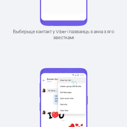
Выберыце кантакт у Viber і пазваніць з акна з яго
звесткамі