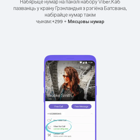
Набярыце нумар на панэлі набору Viber.
Каб
пазваніць у краіну Грэнландыя з рэгіёна Батсвана,
набірайце нумар такім
чынам:
+
+
299
Мясцовы нумар